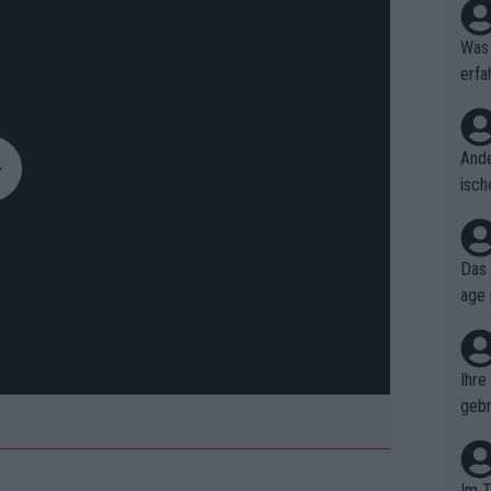
Was 
erfa
niss
Ande
isch
cht,
Das 
age 
ollt
ben.
Ihre
gebr
ch H
Im T