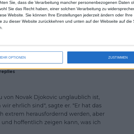
chten Sie, dass die Verarbeitung mancher personenbezogenen Daten oh
uss 
wohl Sie das Recht haben, einer solchen Verarbeitung zu widersprechen
mal 
diese Website. Sie können Ihre Einstellungen jederzeit ändern oder Ihre 
des 
e zu dieser Website zurückkehren und unten auf der Webseite auf die 
n.
EHR OPTIONEN
ZUSTIMMEN
nk
replies
au von Novak Djokovic unglaublich ist,
ir ehrlich sind", sagte er. "Er hat das
ich extrem herausfordernd werden, aber
e und hoffentlich zeigen kann, was ich