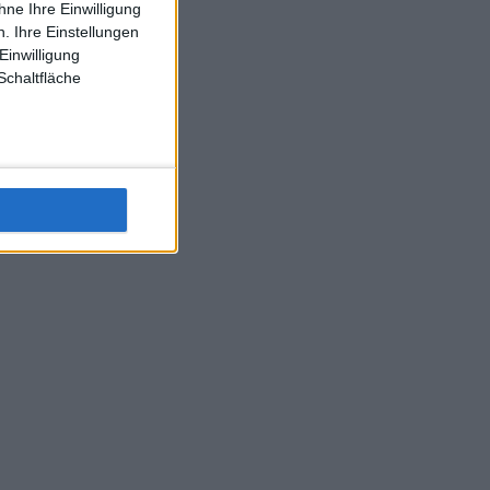
ne Ihre Einwilligung
J-L-Struff wahrscheinlich morge 3 Spiele absolvieren (2.
. Ihre Einstellungen
Einzel 1x Doppel) dank der hervorragenden Unterstützung
Einwilligung
Kommentators für F-A-A
Schaltfläche