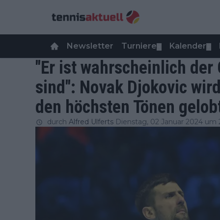
Newsletter
Turniere
Kalender
▼
▼
"Er ist wahrscheinlich der
sind": Novak Djokovic wir
den höchsten Tönen gelob
durch
Alfred Ulferts
Dienstag, 02 Januar 2024 um 