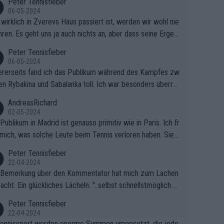
Peter Tennisfieber
06-05-2024
wirklich in Zverevs Haus passiert ist, werden wir wohl nie
hren. Es geht uns ja auch nichts an, aber dass seine Ergeb
e in letzter Zeit gelitten haben, ist ganz klar.
Peter Tennisfieber
06-05-2024
rerseits fand ich das Publikum während des Kampfes zw
en Rybakina und Sabalanka toll. Ich war besonders überras
 wie viele Fans da waren.
AndreasRichard
02-05-2024
Publikum in Madrid ist genauso primitiv wie in Paris. Ich fr
mich, was solche Leute beim Tennis verloren haben. Sie s
en besser zum Fußball gehen, dort sind sie besser aufgeho
Peter Tennisfieber
22-04-2024
 Bemerkung über den Kommentator hat mich zum Lachen
acht. Ein glückliches Lächeln. "..selbst schnellstmöglich na
ause.." 😂🤣🤩
Peter Tennisfieber
22-04-2024
ennissport werden enorme Summen umgesetzt, die jedo