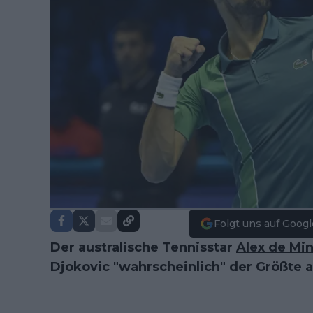
Folgt uns auf Googl
Der australische Tennisstar
Alex de Mi
Djokovic
"wahrscheinlich" der Größte al