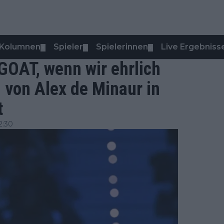
Kolumnen
Spieler
Spielerinnen
Live Ergebniss
▼
▼
▼
 GOAT, wenn wir ehrlich
d von Alex de Minaur in
t
2:30