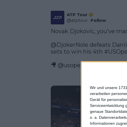
ATP Tour
@
atptour
·
Follow
Novak Djokovic, you’ve made
@DjokerNole
 defeats Danii
sets to win his 4th 
#USOp
🎥 
@usopen
Wir und unsere 1731
verarbeiten persone
Gerät für personali
Serviceentwicklung 
genaue Standortdate
o. a. Datenverarbeit
Informationen zugrei