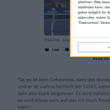
ablehnen.
Bitte bea
stattfinden kann, ob
gelten lediglich für 
widerrufen, indem Si
"Datenschutz" klicke
11:45 PM · Sep 10, 2023
M
1.9K
Reply
Copy li
Read 40 
"Ja, es ist kein Geheimnis, dass das Nive
und er ist wahrscheinlich der GOAT, wenn w
Jahr also stark begonnen. Es wird natürl
es wird etwas sein, auf das ich mich freu
kann."