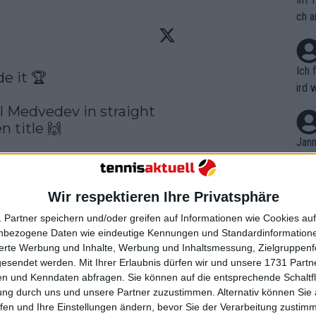
ch a
Ich 
 it 🏆

ird 
vers
l Medvedev in straight 
eine
en
 title 🙌

r in
Jann
em i
merk
eite
Wir respektieren Ihre Privatsphäre
Dopp
t, a
n si
 Partner speichern und/oder greifen auf Informationen wie Cookies au
Wört
mmen
Watch on X
nbezogene Daten wie eindeutige Kennungen und Standardinformatione
B. C
nt. 
sierte Werbung und Inhalte, Werbung und Inhaltsmessung, Zielgruppen
ause
gesendet werden.
Mit Ihrer Erlaubnis dürfen wir und unsere 1731 Part
ient
Dopp
on v
n und Kenndaten abfragen. Sie können auf die entsprechende Schaltfl
ewon
mmen
ung durch uns und unsere Partner zuzustimmen. Alternativ können Sie au
Fina
Genr
fen und Ihre Einstellungen ändern, bevor Sie der Verarbeitung zustim
kel 