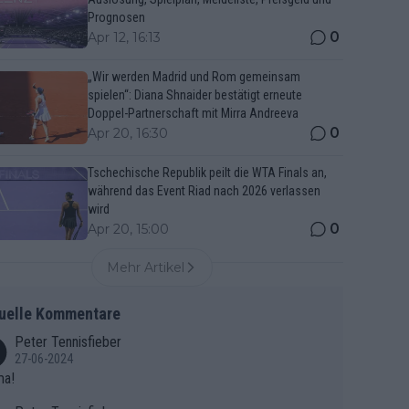
Prognosen
0
Apr 12, 16:13
„Wir werden Madrid und Rom gemeinsam
spielen“: Diana Shnaider bestätigt erneute
Doppel-Partnerschaft mit Mirra Andreeva
0
Apr 20, 16:30
Tschechische Republik peilt die WTA Finals an,
während das Event Riad nach 2026 verlassen
wird
0
Apr 20, 15:00
Mehr Artikel
uelle Kommentare
Peter Tennisfieber
27-06-2024
ma!