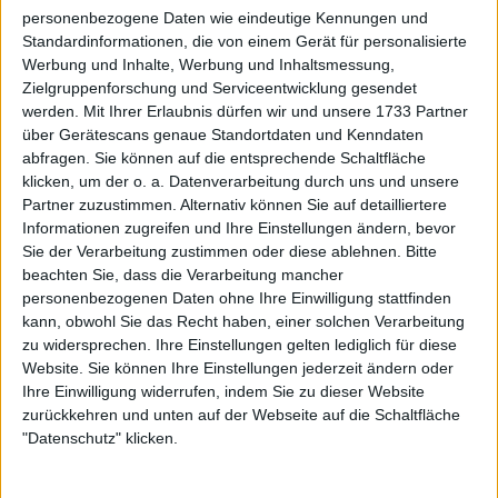
richten, was wir zu erreichen versuchen, und ihm
personenbezogene Daten wie eindeutige Kennungen und
immer wieder zu sagen, dass er nichts falsch
Standardinformationen, die von einem Gerät für personalisierte
gemacht hat. Was auch immer passiert, er sollte den
Werbung und Inhalte, Werbung und Inhaltsmessung,
Kopf hochhalten, weil er nichts falsch gemacht hat,
Zielgruppenforschung und Serviceentwicklung gesendet
und wir sollten schauen, was wir mit seinem Team in
werden.
Mit Ihrer Erlaubnis dürfen wir und unsere 1733 Partner
dieser Zeit erreichen können. Es war nicht ohne
über Gerätescans genaue Standortdaten und Kenndaten
abfragen. Sie können auf die entsprechende Schaltfläche
Stress, es gab eine Menge Stress. Schon vor dem
klicken, um der o. a. Datenverarbeitung durch uns und unsere
Finale habe ich ihm gesagt, dass die Art und Weise,
Partner zuzustimmen. Alternativ können Sie auf detailliertere
wie er sich in den letzten Wochen verhalten hat, von
Informationen zugreifen und Ihre Einstellungen ändern, bevor
Ehrlichkeit und Belastbarkeit zeugt, er muss sehr
Sie der Verarbeitung zustimmen oder diese ablehnen.
Bitte
stolz auf sich sein."
beachten Sie, dass die Verarbeitung mancher
personenbezogenen Daten ohne Ihre Einwilligung stattfinden
Weiterlesen
kann, obwohl Sie das Recht haben, einer solchen Verarbeitung
zu widersprechen. Ihre Einstellungen gelten lediglich für diese
ATP - $6.000.000 Preisgeld für
Website. Sie können Ihre Einstellungen jederzeit ändern oder
Ihre Einwilligung widerrufen, indem Sie zu dieser Website
den Sieger des Saudi Six Kings
zurückkehren und unten auf der Webseite auf die Schaltfläche
Slam 2024 mit Djokovic, Nadal,
"Datenschutz" klicken.
Alcaraz und Sinner