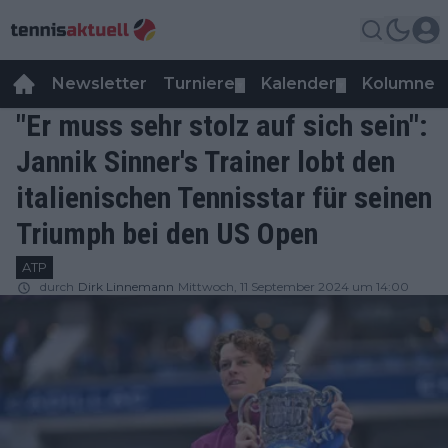
Newsletter
Turniere
Kalender
Kolumnen
▼
▼
"Er muss sehr stolz auf sich sein":
Jannik Sinner's Trainer lobt den
italienischen Tennisstar für seinen
Triumph bei den US Open
ATP
durch
Dirk Linnemann
Mittwoch, 11 September 2024 um 14:00