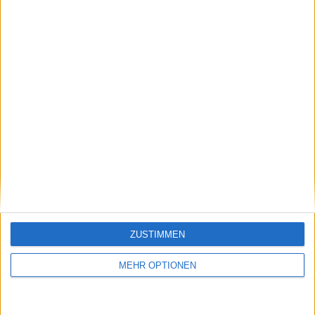
einer Sperre entgeht
Schreiben Sie einen Kommentar
ZUSTIMMEN
MEHR OPTIONEN
SENDEN