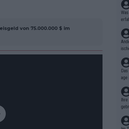
Was 
erfa
niss
eisgeld von 75.000.000 $ im
Ande
isch
cht,
Das 
age 
ollt
ben.
Ihre
gebr
ch H
Im T