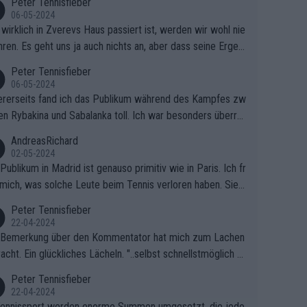
Peter Tennisfieber
06-05-2024
wirklich in Zverevs Haus passiert ist, werden wir wohl nie
hren. Es geht uns ja auch nichts an, aber dass seine Ergeb
e in letzter Zeit gelitten haben, ist ganz klar.
Peter Tennisfieber
06-05-2024
rerseits fand ich das Publikum während des Kampfes zw
en Rybakina und Sabalanka toll. Ich war besonders überras
 wie viele Fans da waren.
AndreasRichard
02-05-2024
Publikum in Madrid ist genauso primitiv wie in Paris. Ich fr
mich, was solche Leute beim Tennis verloren haben. Sie s
en besser zum Fußball gehen, dort sind sie besser aufgeho
Peter Tennisfieber
22-04-2024
 Bemerkung über den Kommentator hat mich zum Lachen
acht. Ein glückliches Lächeln. "..selbst schnellstmöglich na
ause.." 😂🤣🤩
Peter Tennisfieber
22-04-2024
ennissport werden enorme Summen umgesetzt, die jedo