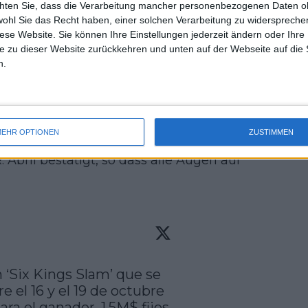
chten Sie, dass die Verarbeitung mancher personenbezogenen Daten oh
uss 
s beträgt 6 Millionen Dollar für den
wohl Sie das Recht haben, einer solchen Verarbeitung zu widersprechen
mal 
as Preisgeld für den Sieger der US Open.
diese Website. Sie können Ihre Einstellungen jederzeit ändern oder Ihre 
des 
e zu dieser Website zurückkehren und unten auf der Webseite auf die 
onen Dollar, was zweifellos ein großer
n.
mmen und auch die asiatischen Turniere
 zum ersten Mal seit einigen Jahren
EHR OPTIONEN
ZUSTIMMEN
her gemunkelt wurde, wurde nun von
bril bestätigt, so dass alle Augen auf
 ‘Six Kings Slam’ que se 
 el 16 y el 19 de octubre 
a el ganador. 1,5M$ fijos 