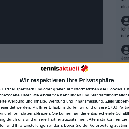
ch a
Ich 
ird 
vers
eine
r in
Jann
em i
merk
assen, indem es die Next Gen Finals und
eite
Wir respektieren Ihre Privatsphäre
Dopp
blich um eine ATP 1000-Lizenz
t, a
n si
 Partner speichern und/oder greifen auf Informationen wie Cookies au
es in den letzten Monaten etwas ruhig
Wört
mmen
nbezogene Daten wie eindeutige Kennungen und Standardinformatione
gs Slam wird es zweifellos wieder an
B. C
nt. 
sierte Werbung und Inhalte, Werbung und Inhaltsmessung, Zielgruppen
ause
e an dem Turnier erhalten die
gesendet werden.
Mit Ihrer Erlaubnis dürfen wir und unsere 1733 Part
ient
Dopp
on v
n und Kenndaten abfragen. Sie können auf die entsprechende Schaltfl
1000-Turnieren, nämlich 1,5 Millionen
ewon
mmen
ung durch uns und unsere Partner zuzustimmen. Alternativ können Sie au
Fina
Genr
fen und Ihre Einstellungen ändern, bevor Sie der Verarbeitung zustim
kel 