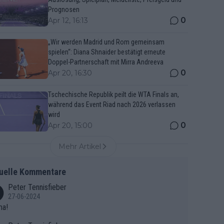
Prognosen
0
Apr 12, 16:13
„Wir werden Madrid und Rom gemeinsam
spielen“: Diana Shnaider bestätigt erneute
Doppel-Partnerschaft mit Mirra Andreeva
0
Apr 20, 16:30
Tschechische Republik peilt die WTA Finals an,
während das Event Riad nach 2026 verlassen
wird
0
Apr 20, 15:00
Mehr Artikel
uelle Kommentare
Peter Tennisfieber
27-06-2024
ma!