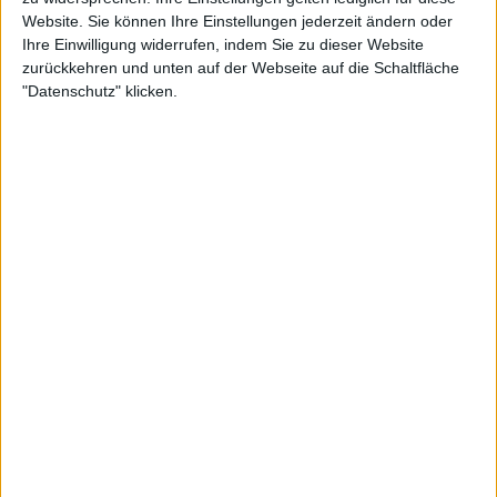
Website. Sie können Ihre Einstellungen jederzeit ändern oder
Ihre Einwilligung widerrufen, indem Sie zu dieser Website
Weiterlesen
zurückkehren und unten auf der Webseite auf die Schaltfläche
"Datenschutz" klicken.
ATP Tour: Draper und Shelton
werden zu neuen Stars, während
Tsitsipas und Rune aus dem
Wettbewerb ausscheiden
In Queen's erreichte er eine Reihe von
Viertelfinalteilnahmen, konnte aber im Laufe des
Monats nicht mehr glänzen. Bei den Cincinnati Open
konnte er glänzen und erreichte die vorletzte
Runde, bevor er gegen
Holger Rune
verlor. Und
dann kamen die
US Open
, ein Turnier, das seinen
Status veränderte und bei dem er das beste Tennis
seines Lebens spielte.
Er erreichte das Halbfinale, indem er Zhizhen Zhang,