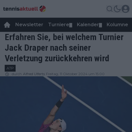
Newsletter
Turniere
Kalender
Kolumnen
▼
▼
Erfahren Sie, bei welchem Turnier
Jack Draper nach seiner
Verletzung zurückkehren wird
ATP
durch
Alfred Ulferts
Freitag, 11 Oktober 2024 um 15:00