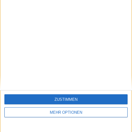
Klatscht
0
Besucher
0
Vorheriger Artikel
Nächster Artikel
ZUSTIMMEN
Genießen Sie Tennis
Shanghai Masters
hautnah mit Bier: Die
2024: Novak Djokovic
MEHR OPTIONEN
neue Attraktion der
übersteht großen
Aussie Open
Schrecken gegen
Jakub Mensik und