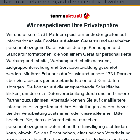
Rasen angekommen, auf dem er sich viel wohler
fühlt. Bei den
Stuttgart Open
gewann er sein erstes
ATP-Turnier und besiegte Matteo Berrettini, der
dort seinen dritten Titel anstrebte.
Wir respektieren Ihre Privatsphäre
Wir und unsere 1731 Partner speichern und/oder greifen auf
Informationen wie Cookies auf einem Gerät zu und verarbeiten
personenbezogene Daten wie eindeutige Kennungen und
Standardinformationen, die von einem Gerät für personalisierte
Werbung und Inhalte, Werbung und Inhaltsmessung,
Zielgruppenforschung und Serviceentwicklung gesendet
werden.
Mit Ihrer Erlaubnis dürfen wir und unsere 1731 Partner
über Gerätescans genaue Standortdaten und Kenndaten
abfragen. Sie können auf die entsprechende Schaltfläche
klicken, um der o. a. Datenverarbeitung durch uns und unsere
Partner zuzustimmen. Alternativ können Sie auf detailliertere
Informationen zugreifen und Ihre Einstellungen ändern, bevor
Sie der Verarbeitung zustimmen oder diese ablehnen.
Bitte
beachten Sie, dass die Verarbeitung mancher
personenbezogenen Daten ohne Ihre Einwilligung stattfinden
kann, obwohl Sie das Recht haben, einer solchen Verarbeitung
zu widersprechen. Ihre Einstellungen gelten lediglich für diese