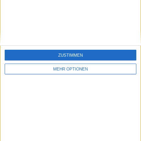
Vorheriger Artikel
Nächster Artikel
Erfahren Sie, bei
„Ich konnte es nicht
welchem Turnier Jack
glauben“: Carlos
Draper nach seiner
Alcaraz spricht über
Verletzung
die Schwierigkeit,
zurückkehren wird
Rafael Nadals
Rücktritts-Video zu
sehen.
ZUSTIMMEN
MEHR OPTIONEN
Schreiben Sie einen Kommentar