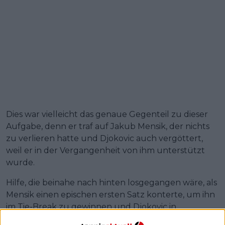
Dies war vielleicht das genaue Gegenteil zu dieser
Aufgabe, denn er traf auf Jakub Mensik, der nichts
zu verlieren hatte und Djokovic auch vergöttert,
weil er in der Vergangenheit von ihm unterstützt
wurde.
Hilfe, die beinahe nach hinten losgegangen wäre, als
Mensik einen epischen ersten Satz konterte, um ihn
im Tie-Break zu gewinnen und Djokovic in
Schwierigkeiten zu bringen. Aber diese Tie-Breaks