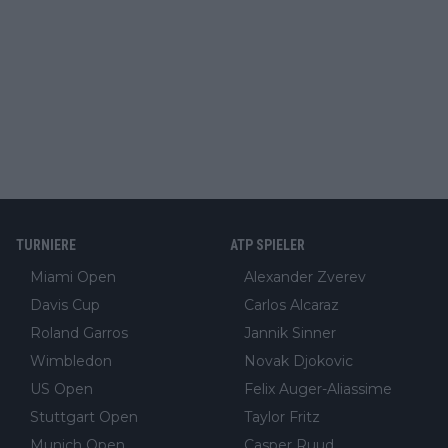
TURNIERE
ATP SPIELER
Miami Open
Alexander Zverev
Davis Cup
Carlos Alcaraz
Roland Garros
Jannik Sinner
Wimbledon
Novak Djokovic
US Open
Felix Auger-Aliassime
Stuttgart Open
Taylor Fritz
Munich Open
Casper Ruud