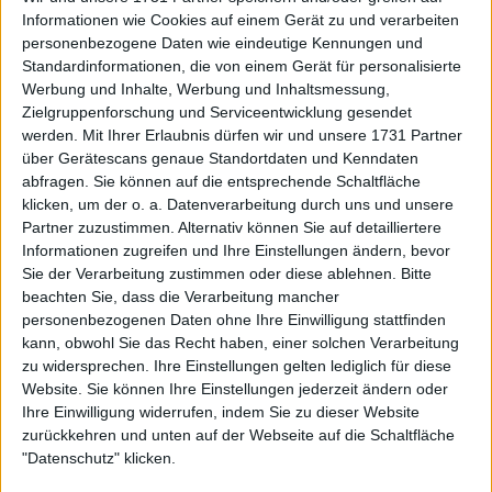
Informationen wie Cookies auf einem Gerät zu und verarbeiten
paire benoit
personenbezogene Daten wie eindeutige Kennungen und
@
benoitpaire
·
Follow
Standardinformationen, die von einem Gerät für personalisierte
Werbung und Inhalte, Werbung und Inhaltsmessung,
@atptour
 si vous pouvez remédier au 
Zielgruppenforschung und Serviceentwicklung gesendet
problème de streaming sur le site ATP 
werden.
Mit Ihrer Erlaubnis dürfen wir und unsere 1731 Partner
pour les challengers!!!! Ça repart du 
über Gerätescans genaue Standortdaten und Kenndaten
début à chaque fois et il y a que des 
abfragen. Sie können auf die entsprechende Schaltfläche
klicken, um der o. a. Datenverarbeitung durch uns und unsere
bugs!! Il y a des gens qui nous suivent 
Partner zuzustimmen. Alternativ können Sie auf detailliertere
!!!! MERCI 😠
Informationen zugreifen und Ihre Einstellungen ändern, bevor
3:44 AM · Jan 4, 2024
Sie der Verarbeitung zustimmen oder diese ablehnen.
Bitte
beachten Sie, dass die Verarbeitung mancher
226
Reply
Copy link
personenbezogenen Daten ohne Ihre Einwilligung stattfinden
kann, obwohl Sie das Recht haben, einer solchen Verarbeitung
Read 13 replies
zu widersprechen. Ihre Einstellungen gelten lediglich für diese
Website. Sie können Ihre Einstellungen jederzeit ändern oder
Ihre Einwilligung widerrufen, indem Sie zu dieser Website
zurückkehren und unten auf der Webseite auf die Schaltfläche
"Datenschutz" klicken.