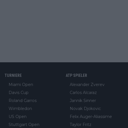
TURNIERE
ATP SPIELER
Miami Open
Alexander Zverev
Davis Cup
Carlos Alcaraz
Roland Garros
Jannik Sinner
Wimbledon
Novak Djokovic
US Open
Felix Auger-Aliassime
Stuttgart Open
Taylor Fritz