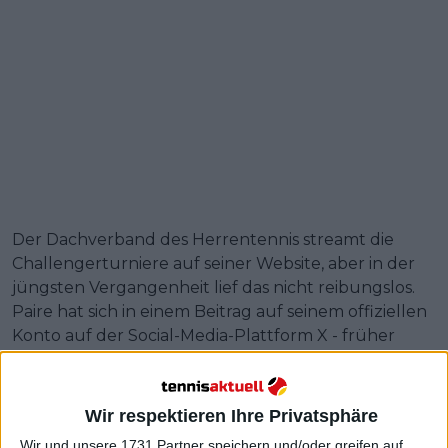
Der Dachverband des Herrentennis streamt die
Challengerturniere auf seiner Website, aber in der
jüngsten Vergangenheit lief das nicht reibungslos.
Paire hat sich in einem Beitrag auf seinem offiziellen
Konto auf der Social-Media-Plattform X - früher
bekannt als Twitter - über die ATP beschwert, weil
sie nicht in der Lage ist, einen fehlerfreien Livestream
für solche Veranstaltungen anzubieten.
Wir respektieren Ihre Privatsphäre
Wir und unsere 1731 Partner speichern und/oder greifen auf