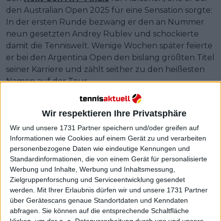
den Australian Open 2025 für eine Sensation sorgte:
In der ersten Runde bezwang er den an Nummer
neun gesetzten Andrey Rublev und schockierte
damit die Tenniswelt. Wenige Wochen später feierte
er bei den Argentina Open den bislang größten Titel
seiner Karriere und zählt seither zu den heißesten
Namen auf der Tour.
Wir respektieren Ihre Privatsphäre
Wir und unsere 1731 Partner speichern und/oder greifen auf
Informationen wie Cookies auf einem Gerät zu und verarbeiten
personenbezogene Daten wie eindeutige Kennungen und
Standardinformationen, die von einem Gerät für personalisierte
Werbung und Inhalte, Werbung und Inhaltsmessung,
Zielgruppenforschung und Serviceentwicklung gesendet
werden.
Mit Ihrer Erlaubnis dürfen wir und unsere 1731 Partner
über Gerätescans genaue Standortdaten und Kenndaten
abfragen. Sie können auf die entsprechende Schaltfläche
klicken, um der o. a. Datenverarbeitung durch uns und unsere