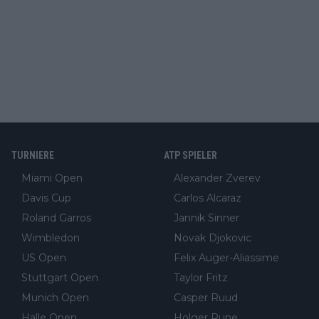
TURNIERE
ATP SPIELER
Miami Open
Alexander Zverev
Davis Cup
Carlos Alcaraz
Roland Garros
Jannik Sinner
Wimbledon
Novak Djokovic
US Open
Felix Auger-Aliassime
Stuttgart Open
Taylor Fritz
Munich Open
Casper Ruud
Halle Open
Holger Rune