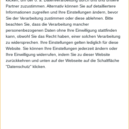
Partner zuzustimmen. Alternativ können Sie auf detailliertere
Informationen zugreifen und Ihre Einstellungen ändern, bevor
Sie der Verarbeitung zustimmen oder diese ablehnen.
Bitte
beachten Sie, dass die Verarbeitung mancher
personenbezogenen Daten ohne Ihre Einwilligung stattfinden
kann, obwohl Sie das Recht haben, einer solchen Verarbeitung
Henin zieht Parallelen zu Alcaraz –
zu widersprechen. Ihre Einstellungen gelten lediglich für diese
Website. Sie können Ihre Einstellungen jederzeit ändern oder
und warnt vor zu hohen
Ihre Einwilligung widerrufen, indem Sie zu dieser Website
zurückkehren und unten auf der Webseite auf die Schaltfläche
Erwartungen
"Datenschutz" klicken.
Vergleiche zwischen Fonseca und
Carlos Alcaraz
sind längst keine Seltenheit mehr. Der Spanier galt
in seiner Durchbruchssaison als die Zukunft des
Tennissports – und bestätigte diesen Status mit
bislang vier
Grand Slam
-Titeln. Doch in der
laufenden Saison 2025 blieb seine Bilanz mit nur
einem Turniersieg und mehreren unerwarteten