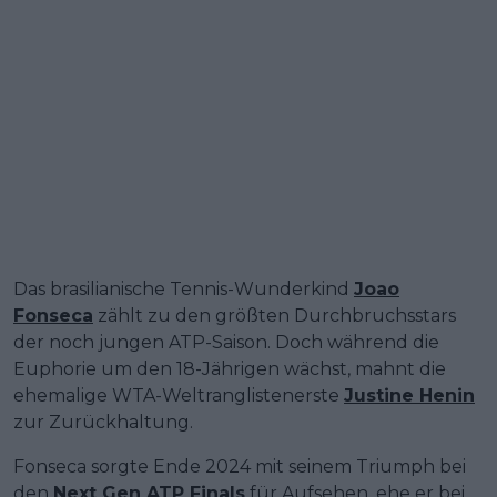
Das brasilianische Tennis-Wunderkind
Joao
Fonseca
zählt zu den größten Durchbruchsstars
der noch jungen ATP-Saison. Doch während die
Euphorie um den 18-Jährigen wächst, mahnt die
ehemalige WTA-Weltranglistenerste
Justine Henin
zur Zurückhaltung.
Fonseca sorgte Ende 2024 mit seinem Triumph bei
den
Next Gen ATP Finals
für Aufsehen, ehe er bei