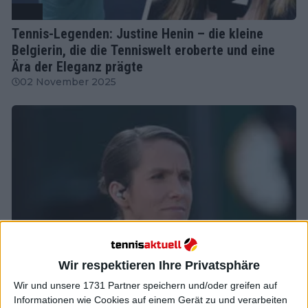
WTA
Tennis-Legenden: Justine Henin – die kleine
Belgierin, die die Tenniswelt eroberte und eine
Ära der Eleganz prägte
02 November 2025
Wir respektieren Ihre Privatsphäre
Wir und unsere 1731 Partner speichern und/oder greifen auf
WTA
Informationen wie Cookies auf einem Gerät zu und verarbeiten
"Ich suchte nicht nach vielen, aber einen