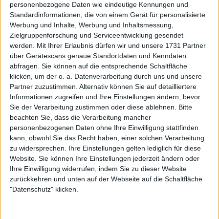
personenbezogene Daten wie eindeutige Kennungen und
brauchte ich": Justine Henin reflektiert über
Standardinformationen, die von einem Gerät für personalisierte
Freundschaften im Tennis
Werbung und Inhalte, Werbung und Inhaltsmessung,
22 September 2025
Zielgruppenforschung und Serviceentwicklung gesendet
werden.
Mit Ihrer Erlaubnis dürfen wir und unsere 1731 Partner
über Gerätescans genaue Standortdaten und Kenndaten
abfragen. Sie können auf die entsprechende Schaltfläche
klicken, um der o. a. Datenverarbeitung durch uns und unsere
Partner zuzustimmen. Alternativ können Sie auf detailliertere
Informationen zugreifen und Ihre Einstellungen ändern, bevor
Sie der Verarbeitung zustimmen oder diese ablehnen.
Bitte
beachten Sie, dass die Verarbeitung mancher
personenbezogenen Daten ohne Ihre Einwilligung stattfinden
kann, obwohl Sie das Recht haben, einer solchen Verarbeitung
zu widersprechen. Ihre Einstellungen gelten lediglich für diese
Website. Sie können Ihre Einstellungen jederzeit ändern oder
Ihre Einwilligung widerrufen, indem Sie zu dieser Website
zurückkehren und unten auf der Webseite auf die Schaltfläche
ATP
"Datenschutz" klicken.
"Es macht mir ein bisschen Angst" - Justine Henin
zieht einen verblüffenden Vergleich zwischen
dem aufstrebenden Star Joao Fonseca und Carlos