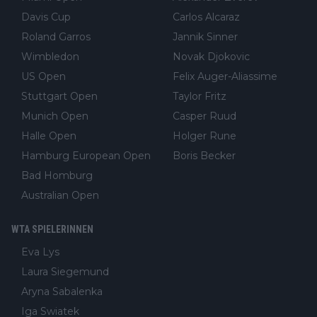
Davis Cup
Carlos Alcaraz
Roland Garros
Jannik Sinner
Wimbledon
Novak Djokovic
US Open
Felix Auger-Aliassime
Stuttgart Open
Taylor Fritz
Munich Open
Casper Ruud
Halle Open
Holger Rune
Hamburg European Open
Boris Becker
Bad Homburg
Australian Open
WTA SPIELERINNEN
Eva Lys
Laura Siegemund
Aryna Sabalenka
Iga Swiatek