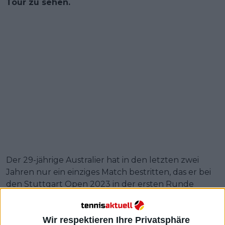
Tour zu sehen.
Der 29-jährige Australier hat in den letzten zwei
Jahren nur ein einziges Match bestritten, das er bei
den Stuttgart Open 2023 in der ersten Runde
gegen Wu Yibin verlor (5-7, 3-6). Seitdem hat er mit
einer Knieverletzung und einem Bänderriss im
Wir respektieren Ihre Privatsphäre
rechten Handgelenk zu kämpfen, die ihn von den