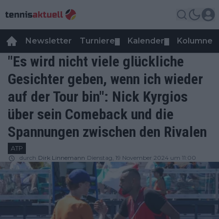
Newsletter
Turniere
Kalender
Kolumnen
▼
▼
"Es wird nicht viele glückliche
Gesichter geben, wenn ich wieder
auf der Tour bin": Nick Kyrgios
über sein Comeback und die
Spannungen zwischen den Rivalen
ATP
durch
Dirk Linnemann
Dienstag, 19 November 2024 um 11:00