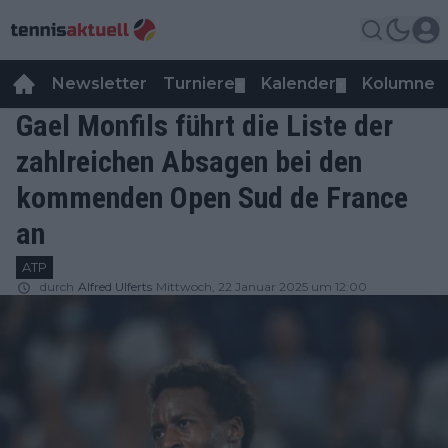
Newsletter
Turniere
Kalender
Kolumnen
▼
▼
Gael Monfils führt die Liste der
zahlreichen Absagen bei den
kommenden Open Sud de France
an
ATP
durch
Alfred Ulferts
Mittwoch, 22 Januar 2025 um 12:00