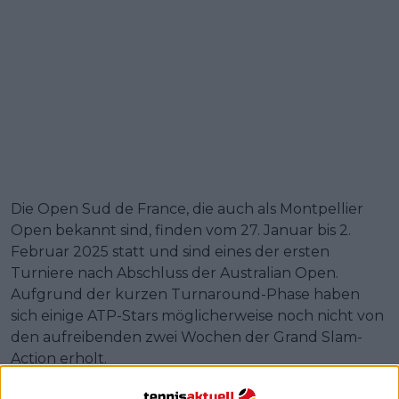
Die Open Sud de France, die auch als Montpellier
Open bekannt sind, finden vom 27. Januar bis 2.
Februar 2025 statt und sind eines der ersten
Turniere nach Abschluss der Australian Open.
Aufgrund der kurzen Turnaround-Phase haben
sich einige ATP-Stars möglicherweise noch nicht von
den aufreibenden zwei Wochen der Grand Slam-
Action erholt.