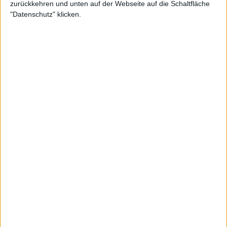
zurückkehren und unten auf der Webseite auf die Schaltfläche
"Datenschutz" klicken.
Der französische Veteran
Gael Monfils
zeigte in
Melbourne eine tolle Leistung und schlug die
Nummer 4 der Welt, Taylor Fritz, auf dem Weg ins
Achtelfinale. Allerdings musste der 38-Jährige
während seines Viertrundenmatches gegen den
Amerikaner Ben Shelton aufgeben. Monfils'
Rückzug aus Montpellier deutet darauf hin, dass
der geliebte Superstar immer noch die
Auswirkungen seiner langwierigen Verletzung
spürt.
Weiterlesen
"Er hat das Leben wirklich
verstanden": Paula Badosa teilt