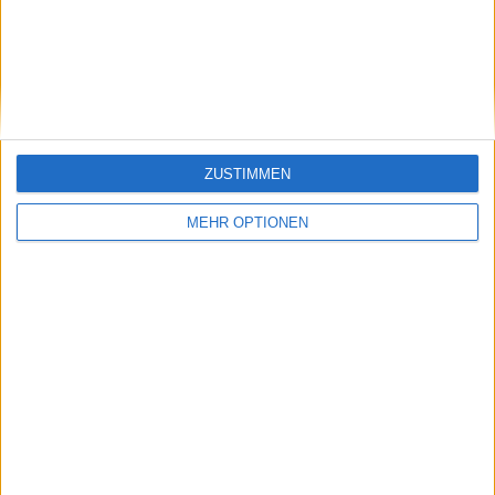
Teilnehmerliste 2025
"Don't text me...":
Rio Open mit
Madison Keys hat
Alexander Zverev,
Frances Tiafoe
Holger Rune und
aufgrund einer
Joao Fonseca
neuen Regel bei
Grand Slams gesperrt
ZUSTIMMEN
MEHR OPTIONEN
Schreiben Sie einen Kommentar