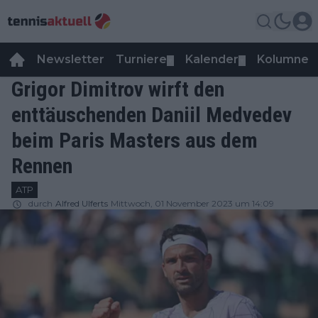
Newsletter
Turniere
Kalender
Kolumnen
▼
▼
Grigor Dimitrov wirft den
enttäuschenden Daniil Medvedev
beim Paris Masters aus dem
Rennen
ATP
durch
Alfred Ulferts
Mittwoch, 01 November 2023 um 14:09