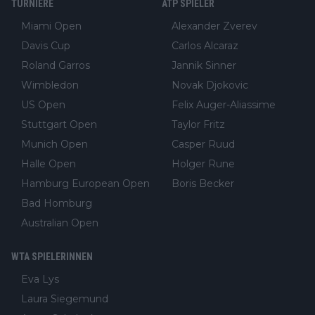
TURNIERE
ATP SPIELER
Miami Open
Alexander Zverev
Davis Cup
Carlos Alcaraz
Roland Garros
Jannik Sinner
Wimbledon
Novak Djokovic
US Open
Felix Auger-Aliassime
Stuttgart Open
Taylor Fritz
Munich Open
Casper Ruud
Halle Open
Holger Rune
Hamburg European Open
Boris Becker
Bad Homburg
Australian Open
WTA SPIELERINNEN
Eva Lys
Laura Siegemund