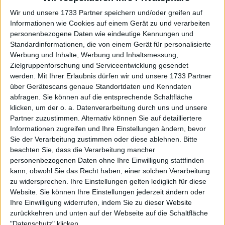
Paris Masters mit 5,779,335 € im
Wir und unsere 1733 Partner speichern und/oder greifen auf
Preispool
Informationen wie Cookies auf einem Gerät zu und verarbeiten
personenbezogene Daten wie eindeutige Kennungen und
Beim Stand von 5:3 im dritten Satz hatte Dimitrov bis
Standardinformationen, die von einem Gerät für personalisierte
zu vier Matchbälle, die Medvedev mit sehr langen
Werbung und Inhalte, Werbung und Inhaltsmessung,
wilden Ballwechseln abwehrte. Beim Stand von 6:5
Zielgruppenforschung und Serviceentwicklung gesendet
werden.
Mit Ihrer Erlaubnis dürfen wir und unsere 1733 Partner
hatte der Bulgare einen weiteren Matchball nach
über Gerätescans genaue Standortdaten und Kenndaten
einem tollen Return. Im finalen Tiebreak ließ der
abfragen. Sie können auf die entsprechende Schaltfläche
Bulgare nichts anbrennen und entschied das Duell
klicken, um der o. a. Datenverarbeitung durch uns und unsere
für sich (6:3/6:7/7:6).
Partner zuzustimmen. Alternativ können Sie auf detailliertere
Informationen zugreifen und Ihre Einstellungen ändern, bevor
Sie der Verarbeitung zustimmen oder diese ablehnen.
Bitte
beachten Sie, dass die Verarbeitung mancher
personenbezogenen Daten ohne Ihre Einwilligung stattfinden
kann, obwohl Sie das Recht haben, einer solchen Verarbeitung
zu widersprechen. Ihre Einstellungen gelten lediglich für diese
Website. Sie können Ihre Einstellungen jederzeit ändern oder
Ihre Einwilligung widerrufen, indem Sie zu dieser Website
zurückkehren und unten auf der Webseite auf die Schaltfläche
"Datenschutz" klicken.