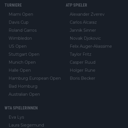
TURNIERE
ATP SPIELER
Miami Open
Alexander Zverev
Davis Cup
Carlos Alcaraz
Roland Garros
Jannik Sinner
Wimbledon
Novak Djokovic
US Open
Felix Auger-Aliassime
Stuttgart Open
Taylor Fritz
Munich Open
Casper Ruud
Halle Open
Holger Rune
Hamburg European Open
Boris Becker
Bad Homburg
Australian Open
WTA SPIELERINNEN
Eva Lys
Laura Siegemund