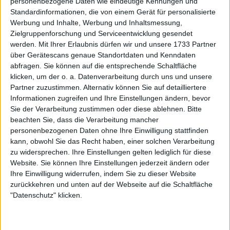
personenbezogene Daten wie eindeutige Kennungen und
2024 French Open Roland Garros
Standardinformationen, die von einem Gerät für personalisierte
ATP- und WTA-PREISGELD und
Werbung und Inhalte, Werbung und Inhaltsmessung,
Punkteübersicht 53.478.000 € im
Zielgruppenforschung und Serviceentwicklung gesendet
werden.
Mit Ihrer Erlaubnis dürfen wir und unsere 1733 Partner
Preispool - ein Allzeitrekord
über Gerätescans genaue Standortdaten und Kenndaten
abfragen. Sie können auf die entsprechende Schaltfläche
klicken, um der o. a. Datenverarbeitung durch uns und unsere
Partner zuzustimmen. Alternativ können Sie auf detailliertere
Informationen zugreifen und Ihre Einstellungen ändern, bevor
Sie der Verarbeitung zustimmen oder diese ablehnen.
Bitte
beachten Sie, dass die Verarbeitung mancher
personenbezogenen Daten ohne Ihre Einwilligung stattfinden
kann, obwohl Sie das Recht haben, einer solchen Verarbeitung
zu widersprechen. Ihre Einstellungen gelten lediglich für diese
Website. Sie können Ihre Einstellungen jederzeit ändern oder
Ihre Einwilligung widerrufen, indem Sie zu dieser Website
zurückkehren und unten auf der Webseite auf die Schaltfläche
"Datenschutz" klicken.