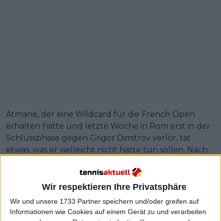
Atmane, der eine Wildcard für die French Open
erhalten hatte und letzte Woche in Rom erst in der
Schlussphase gegen Grigor Dimitrov verlor, tat
etwas, was er vielleicht nicht hätte tun sollen. Nach
einem verlorenen Punkt schlug er aus Frust einen
Ball, der einen Zuschauer auf der Tribüne scheinbar
am Bein traf.
Wir respektieren Ihre Privatsphäre
Wir und unsere 1733 Partner speichern und/oder greifen auf
Weiterlesen
Informationen wie Cookies auf einem Gerät zu und verarbeiten