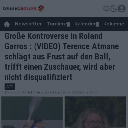
Newsletter
Turniere
Kalender
Kolumnen
▼
▼
Große Kontroverse in Roland
Garros : (VIDEO) Terence Atmane
schlägt aus Frust auf den Ball,
trifft einen Zuschauer, wird aber
nicht disqualifiziert
ATP
durch
Alfred Ulferts
Sonntag, 26 Mai 2024 um 23:56