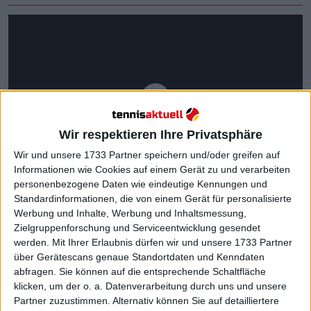
Wir respektieren Ihre Privatsphäre
Wir und unsere 1733 Partner speichern und/oder greifen auf
Informationen wie Cookies auf einem Gerät zu und verarbeiten
personenbezogene Daten wie eindeutige Kennungen und
Standardinformationen, die von einem Gerät für personalisierte
Werbung und Inhalte, Werbung und Inhaltsmessung,
Zielgruppenforschung und Serviceentwicklung gesendet
werden.
Mit Ihrer Erlaubnis dürfen wir und unsere 1733 Partner
über Gerätescans genaue Standortdaten und Kenndaten
abfragen. Sie können auf die entsprechende Schaltfläche
Für Zverev war es keine schlechte Idee, einen Teil
klicken, um der o. a. Datenverarbeitung durch uns und unsere
der Aura des serbischen Champions aufzusaugen,
Partner zuzustimmen. Alternativ können Sie auf detailliertere
bevor er am Montag gegen Maximilian Marterer in