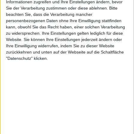
Informationen zugreifen und Ihre Einstellungen ändern, bevor
die
US Open
startet. Immerhin hat Djokovic schon
Sie der Verarbeitung zustimmen oder diese ablehnen.
Bitte
fast unverschämte 24 Mal das geschafft, wonach
beachten Sie, dass die Verarbeitung mancher
Zverev noch immer lechzt: Einen Triumph bei einem
personenbezogenen Daten ohne Ihre Einwilligung stattfinden
kann, obwohl Sie das Recht haben, einer solchen Verarbeitung
der vier wichtigsten Turniere im Profitennis.
zu widersprechen. Ihre Einstellungen gelten lediglich für diese
Website. Sie können Ihre Einstellungen jederzeit ändern oder
Zverev steht sich 2020 selbst
Ihre Einwilligung widerrufen, indem Sie zu dieser Website
zurückkehren und unten auf der Webseite auf die Schaltfläche
im Weg
"Datenschutz" klicken.
Ist die Zeit dafür nun endlich reif? Für Zverevs
Trainingspartner und möglichen Halbfinalgegner in
New York jedenfalls steht fest: "Verdient" hätte
Zverev diesen Titel, dieses fehlende Puzzleteil seiner
Karriere, längst. Das stellte Djokovic im Juli in
Wimbledon klar, legte aber auch gleich den Finger
in die tiefe Wunde des 27-Jährigen: "Es ist nicht
leicht. Je länger es dauert, bis man einen Grand
Slam-Titel gewinnt, desto mehr denkt man darüber