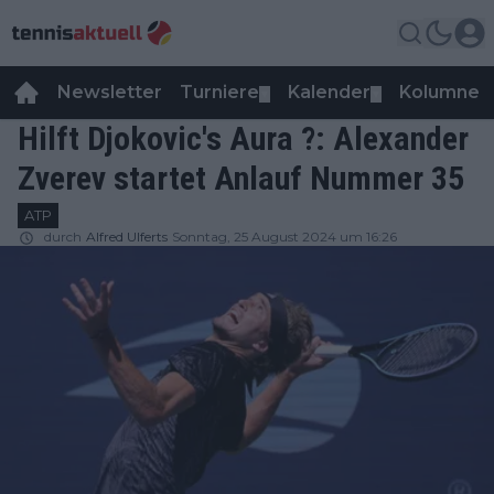
Newsletter
Turniere
Kalender
Kolumnen
▼
▼
Hilft Djokovic's Aura ?: Alexander
Zverev startet Anlauf Nummer 35
ATP
durch
Alfred Ulferts
Sonntag, 25 August 2024 um 16:26