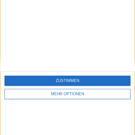
Alfred Ulferts
Schreiber für tennisaktuell.de seit Anfang 2023. Ich bin ein
begeisterter Tennis Fan. Meine Lieblings Spieler sind
Alexander Zverev und Angelique Kerber aus deutscher
Sicht der "neuen" Generation sowie Henri Leconte,
Mansur Bahrami, Carlos Alcaraz, Novak Djokovic und Pete
Sampras.
Beiträge des Autors ansehen
ZUSTIMMEN
MEHR OPTIONEN
Klatscht
0
Besucher
0