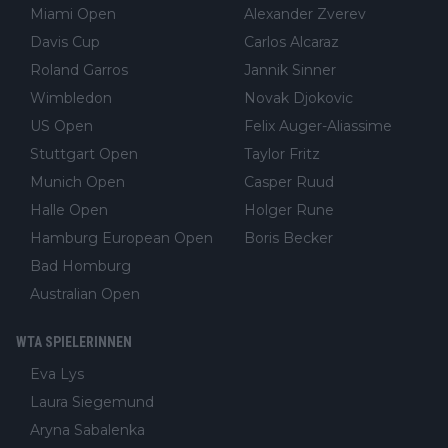
Miami Open
Alexander Zverev
Davis Cup
Carlos Alcaraz
Roland Garros
Jannik Sinner
Wimbledon
Novak Djokovic
US Open
Felix Auger-Aliassime
Stuttgart Open
Taylor Fritz
Munich Open
Casper Ruud
Halle Open
Holger Rune
Hamburg European Open
Boris Becker
Bad Homburg
Australian Open
WTA SPIELERINNEN
Eva Lys
Laura Siegemund
Aryna Sabalenka