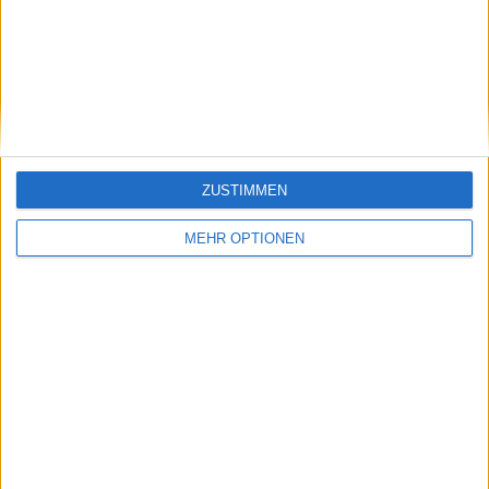
47% (21/45)
Won
(25/34)
73% (8/11)
Break Points Saved
50% (4/8)
80% (12/15)
Service Games
73% (11/15)
Return
ZUSTIMMEN
37%
1st Return Points Won
26% (16/61)
(20/54)
MEHR OPTIONEN
2nd Return Points
26% (9/34)
53% (24/45)
Won
-
Break Points Saved
-
Other
2h 25m
Match Duration
2h 25m