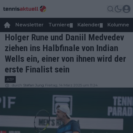
Newsletter
Turniere
Kalender
Kolumnen
▼
▼
Holger Rune und Daniil Medvedev
ziehen ins Halbfinale von Indian
Wells ein, einer von ihnen wird der
erste Finalist sein
ATP
durch
Stefan Jung
Freitag, 14 März 2025 um 11:24