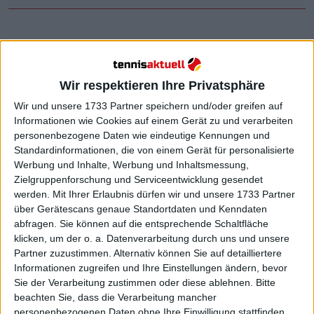
Ein bemerkenswerter Lauf von Rune, der sich,
obwohl er als einer der Top-Favoriten antrat, einen
Platz im Halbfinale sicherte und damit zum
Wir respektieren Ihre Privatsphäre
sechsten Mal in diese Phase eines Masters 1000-
Wir und unsere 1733 Partner speichern und/oder greifen auf
Turniers einzog, was ihm bei drei seiner letzten vier
Informationen wie Cookies auf einem Gerät zu und verarbeiten
Teilnahmen gelang. Der Däne schaltete in der
personenbezogene Daten wie eindeutige Kennungen und
dritten Runde Stefanos Tsitsipas aus und nutzte das
Standardinformationen, die von einem Gerät für personalisierte
frühe Ausscheiden von Alexander Zverev (1.
Werbung und Inhalte, Werbung und Inhaltsmessung,
Setzplatz), um in aller Ruhe die Runde zu
Zielgruppenforschung und Serviceentwicklung gesendet
werden.
Mit Ihrer Erlaubnis dürfen wir und unsere 1733 Partner
überstehen.
über Gerätescans genaue Standortdaten und Kenndaten
abfragen. Sie können auf die entsprechende Schaltfläche
Weiterlesen
klicken, um der o. a. Datenverarbeitung durch uns und unsere
Partner zuzustimmen. Alternativ können Sie auf detailliertere
Holger Rune beansprucht das
Informationen zugreifen und Ihre Einstellungen ändern, bevor
Recht zu prahlen und wird nach
Sie der Verarbeitung zustimmen oder diese ablehnen.
Bitte
einem weiteren Sieg zum
beachten Sie, dass die Verarbeitung mancher
"Daddy" von Stefanos Tsitsipas
personenbezogenen Daten ohne Ihre Einwilligung stattfinden