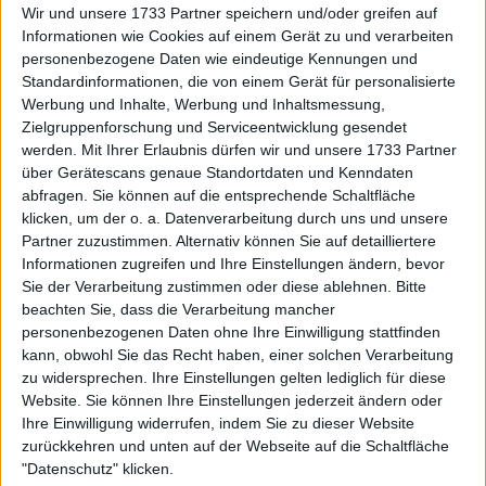
denn Naomi Osaka steht ebenfalls im Finale in
Wir und unsere 1733 Partner speichern und/oder greifen auf
Auckland. Es könnte sein, dass zwei Spieler, die sich
Informationen wie Cookies auf einem Gerät zu und verarbeiten
auf dem Weg zum Comeback befinden, den Weg
personenbezogene Daten wie eindeutige Kennungen und
Standardinformationen, die von einem Gerät für personalisierte
zurück in die Weltspitze finden.
Werbung und Inhalte, Werbung und Inhaltsmessung,
Zielgruppenforschung und Serviceentwicklung gesendet
werden.
Mit Ihrer Erlaubnis dürfen wir und unsere 1733 Partner
über Gerätescans genaue Standortdaten und Kenndaten
abfragen. Sie können auf die entsprechende Schaltfläche
klicken, um der o. a. Datenverarbeitung durch uns und unsere
Partner zuzustimmen. Alternativ können Sie auf detailliertere
Informationen zugreifen und Ihre Einstellungen ändern, bevor
Sie der Verarbeitung zustimmen oder diese ablehnen.
Bitte
beachten Sie, dass die Verarbeitung mancher
personenbezogenen Daten ohne Ihre Einwilligung stattfinden
kann, obwohl Sie das Recht haben, einer solchen Verarbeitung
zu widersprechen. Ihre Einstellungen gelten lediglich für diese
Website. Sie können Ihre Einstellungen jederzeit ändern oder
Ihre Einwilligung widerrufen, indem Sie zu dieser Website
zurückkehren und unten auf der Webseite auf die Schaltfläche
"Datenschutz" klicken.