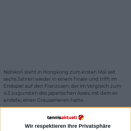
Nishikori steht in Hongkong zum ersten Mal seit
sechs Jahren wieder in einem Finale und trifft im
Endspiel auf den Franzosen, der im Vergleich zum
4:3 zugunsten des japanischen Asses, mit dem es
endete, einen Grausameren hatte.
Muller setzte sich in drei Sätzen mit 4:6, 7:6, 6:4
gegen Munar durch. Nishikori könnte einen
goldenen Tag für das japanische Tennis erwischen,
Wir respektieren Ihre Privatsphäre