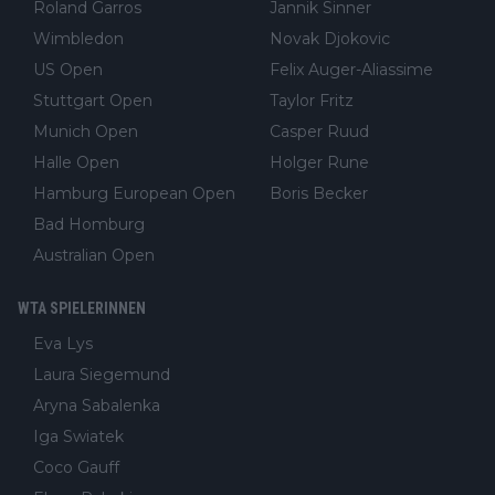
Roland Garros
Jannik Sinner
Wimbledon
Novak Djokovic
US Open
Felix Auger-Aliassime
Stuttgart Open
Taylor Fritz
Munich Open
Casper Ruud
Halle Open
Holger Rune
Hamburg European Open
Boris Becker
Bad Homburg
Australian Open
WTA SPIELERINNEN
Eva Lys
Laura Siegemund
Aryna Sabalenka
Iga Swiatek
Coco Gauff