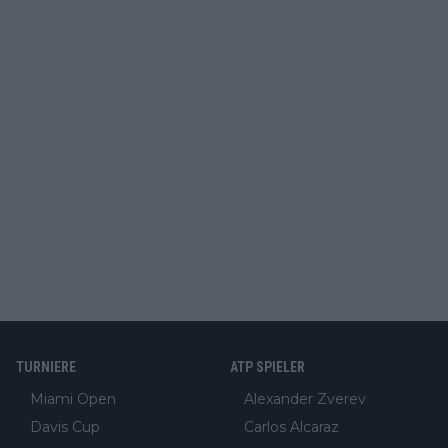
TURNIERE
ATP SPIELER
Miami Open
Alexander Zverev
Davis Cup
Carlos Alcaraz