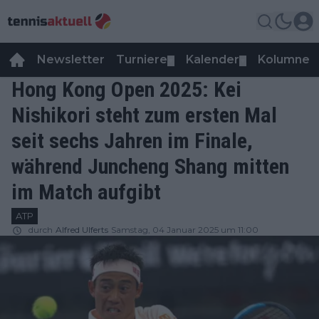
Newsletter
Turniere
Kalender
Kolumnen
▼
▼
Hong Kong Open 2025: Kei
Nishikori steht zum ersten Mal
seit sechs Jahren im Finale,
während Juncheng Shang mitten
im Match aufgibt
ATP
durch
Alfred Ulferts
Samstag, 04 Januar 2025 um 11:00