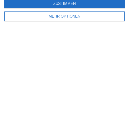
ZUSTIMMEN
MEHR OPTIONEN
Schreiben Sie einen Kommentar
SENDEN