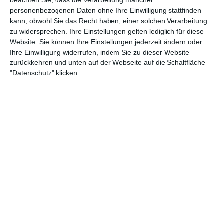
personenbezogenen Daten ohne Ihre Einwilligung stattfinden
kann, obwohl Sie das Recht haben, einer solchen Verarbeitung
zu widersprechen. Ihre Einstellungen gelten lediglich für diese
Website. Sie können Ihre Einstellungen jederzeit ändern oder
Ihre Einwilligung widerrufen, indem Sie zu dieser Website
zurückkehren und unten auf der Webseite auf die Schaltfläche
Rybakinas unaufhaltsamer Aufschlag
"Datenschutz" klicken.
verhilft ihr zu einem Sieg in zwei Sätzen
Im ersten Satz zeigte sich der deutliche Unterschied
in Kraft und Präzision zwischen den beiden
Spielerinnen. Jovic hatte Schwierigkeiten, Rybakinas
Aufschlag zu lesen, und nach weniger als 15
Minuten lag die Kasachin bereits mit 4:0 in Führung,
nachdem sie 16 der ersten 19 Punkte gewonnen
hatte.
Gegen Ende des Satzes fand Jovic langsam ihren
Rhythmus und erarbeitete sich im fünften Spiel