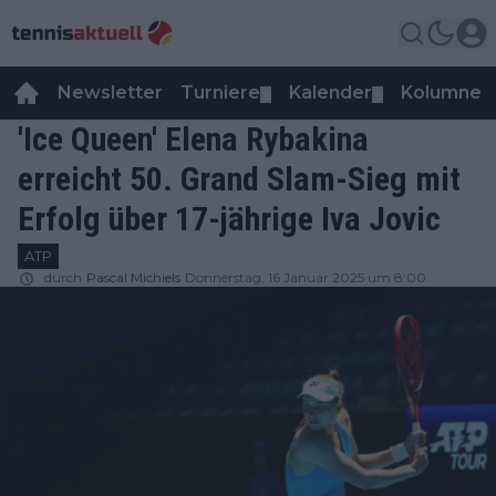
Newsletter
Turniere
Kalender
Kolumnen
▼
▼
'Ice Queen' Elena Rybakina
erreicht 50. Grand Slam-Sieg mit
Erfolg über 17-jährige Iva Jovic
ATP
durch
Pascal Michiels
Donnerstag, 16 Januar 2025 um 8:00