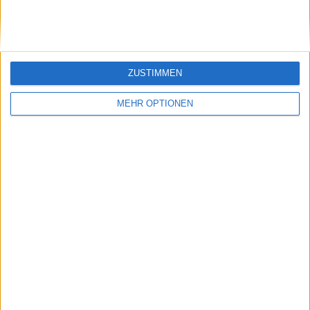
Klatscht
0
Besucher
0
ZUSTIMMEN
MEHR OPTIONEN
Vorheriger Artikel
Nächster Artikel
Buhrufe und Beifall:
Spielbericht:
Die Kommentare von
Sensation Perfekt –
Iga Swiatek und Alex
Eva Lys schafft den
De Minaur zum
Einzug in die 3. Runde
Thema Kaffee lösen
der Australian Open