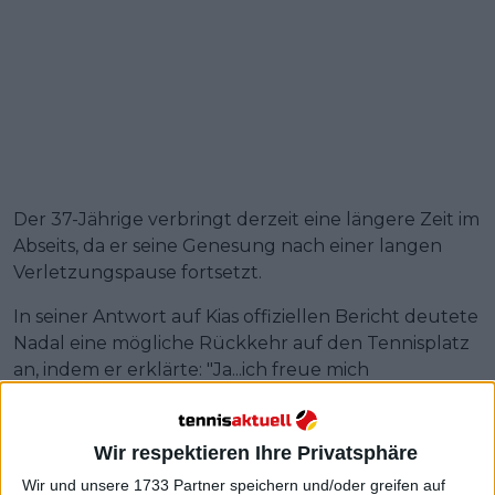
Der 37-Jährige verbringt derzeit eine längere Zeit im
Abseits, da er seine Genesung nach einer langen
Verletzungspause fortsetzt.
In seiner Antwort auf Kias offiziellen Bericht deutete
Nadal eine mögliche Rückkehr auf den Tennisplatz
an, indem er erklärte: "Ja...ich freue mich
darauf...Madrid?"
Wir respektieren Ihre Privatsphäre
Wir und unsere 1733 Partner speichern und/oder greifen auf