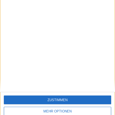
einverstanden":
2023 offiziell die Tel
Stefanos Tsitsipas'
Aviv Open, obwohl
alberne Kochkünste
der bulgarische
werden von seiner
Verband Bedenken
Freundin Paula
wegen der
Badosa abgesegnet
Verfügbarkeit des
Stadions hat
Schreiben Sie einen Kommentar
ZUSTIMMEN
MEHR OPTIONEN