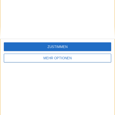
Sampras.
Beiträge des Autors ansehen
Klatscht
0
Besucher
0
ZUSTIMMEN
MEHR OPTIONEN