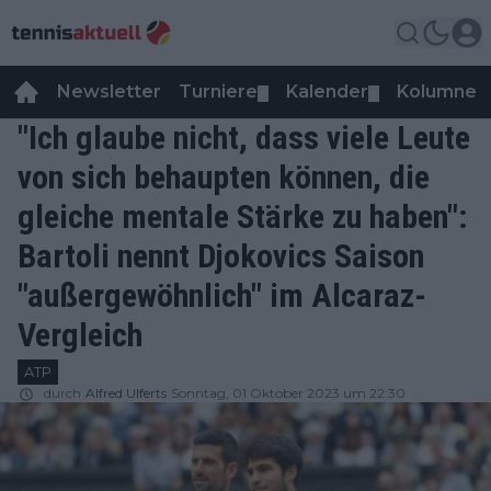
Newsletter
Turniere
Kalender
Kolumnen
▼
▼
"Ich glaube nicht, dass viele Leute
von sich behaupten können, die
gleiche mentale Stärke zu haben":
Bartoli nennt Djokovics Saison
"außergewöhnlich" im Alcaraz-
Vergleich
ATP
durch
Alfred Ulferts
Sonntag, 01 Oktober 2023 um 22:30