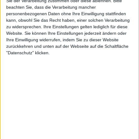
Sie der Verarbeitung zustimmen oder diese ablehnen.
Bitte
beachten Sie, dass die Verarbeitung mancher
personenbezogenen Daten ohne Ihre Einwilligung stattfinden
kann, obwohl Sie das Recht haben, einer solchen Verarbeitung
"Das heißt natürlich nicht, dass sich die Dinge nicht
zu widersprechen. Ihre Einstellungen gelten lediglich für diese
ändern werden. Es ist offensichtlich, dass Novak
Website. Sie können Ihre Einstellungen jederzeit ändern oder
Ihre Einwilligung widerrufen, indem Sie zu dieser Website
mehr am Ende seiner Karriere steht als am Anfang.
zurückkehren und unten auf der Webseite auf die Schaltfläche
Aber ich fand die Art und Weise, wie er mit dieser
"Datenschutz" klicken.
Saison umgegangen ist, seine mentale Stärke und
seine Fähigkeit, sich von allem zu erholen,
außerordentlich. Und ich glaube nicht, dass viele
Leute behaupten können, die gleiche mentale
Stärke zu haben wie er", fügte Bartoli hinzu.
Weiterlesen
"Es ist schwierig, bis 3 Uhr
morgens zu spielen": Zverev
schimpft über nächtliche
Ansetzungen bei den ATP China