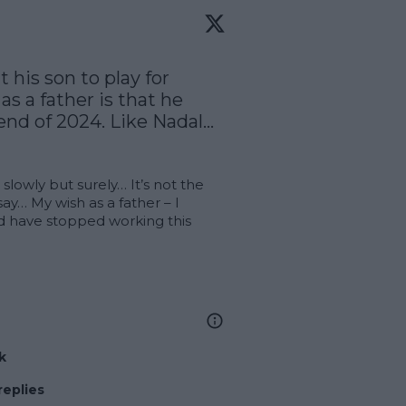
his son to play for 
s a father is that he 
 end of 2024. Like Nadal...
slowly but surely… It’s not the 
say… My wish as a father – I 
d have stopped working this 
…
k
replies