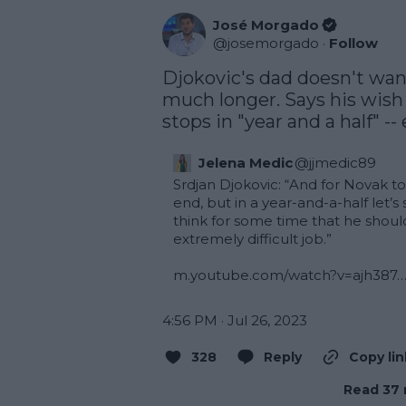
José Morgado
@
josemorgado
·
Follow
Djokovic's dad doesn't want 
much longer. Says his wish a
stops in "year and a half" --
Jelena Medic
@
jjmedic89
Srdjan Djokovic: “And for Novak to 
end, but in a year-and-a-half let’s 
think for some time that he shoul
extremely difficult job.”

m.youtube.com/watch?v=ajh387
4:56 PM · Jul 26, 2023
328
Reply
Copy lin
Read 37 