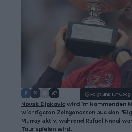
Folgt uns auf Googl
Novak Djokovic
wird im kommenden Mai
wichtigsten Zeitgenossen aus den "Big
Murray
aktiv, während
Rafael Nadal
wah
Tour spielen wird.