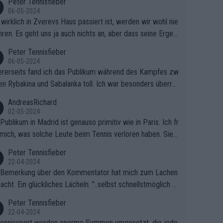
Peter Tennisfieber
06-05-2024
wirklich in Zverevs Haus passiert ist, werden wir wohl nie
hren. Es geht uns ja auch nichts an, aber dass seine Ergeb
e in letzter Zeit gelitten haben, ist ganz klar.
Peter Tennisfieber
06-05-2024
rerseits fand ich das Publikum während des Kampfes zw
en Rybakina und Sabalanka toll. Ich war besonders überras
 wie viele Fans da waren.
AndreasRichard
02-05-2024
Publikum in Madrid ist genauso primitiv wie in Paris. Ich fr
mich, was solche Leute beim Tennis verloren haben. Sie s
en besser zum Fußball gehen, dort sind sie besser aufgeho
Peter Tennisfieber
22-04-2024
 Bemerkung über den Kommentator hat mich zum Lachen
acht. Ein glückliches Lächeln. "..selbst schnellstmöglich na
ause.." 😂🤣🤩
Peter Tennisfieber
22-04-2024
ennissport werden enorme Summen umgesetzt, die jedo