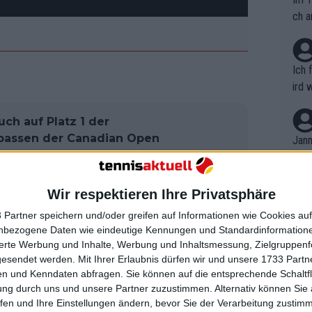
ch a
Ich 
ird 
vers
eine
ch auf Platz 1 der
r in
rpassen der Canadian Open
Jann
em i
merk
eite
Wir respektieren Ihre Privatsphäre
Dopp
 er sie alle schon vor sieben oder
t, a
n si
ublicher Bonus", sagte Djokovic in der
 Partner speichern und/oder greifen auf Informationen wie Cookies au
Wört
mmen
nbezogene Daten wie eindeutige Kennungen und Standardinformatione
Untold Stories".
B. C
nt. 
sierte Werbung und Inhalte, Werbung und Inhaltsmessung, Zielgruppen
ause
gesendet werden.
Mit Ihrer Erlaubnis dürfen wir und unsere 1733 Part
ient
cht sein ganzes Leben, ich erwarte, dass
Dopp
on v
n und Kenndaten abfragen. Sie können auf die entsprechende Schaltfl
ewon
e er nach dem Ende seiner Karriere tun
mmen
ung durch uns und unsere Partner zuzustimmen. Alternativ können Sie au
Fina
n hat, was hoffentlich nächstes Jahr
Genr
fen und Ihre Einstellungen ändern, bevor Sie der Verarbeitung zustim
kel 