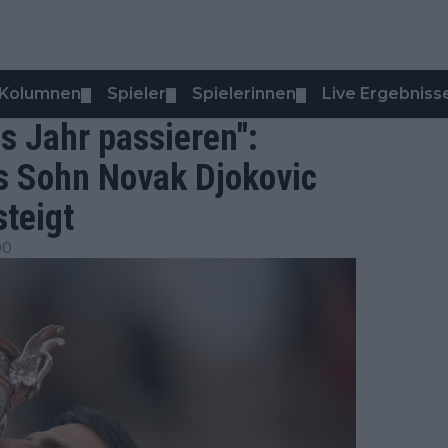
Kolumnen
Spieler
Spielerinnen
Live Ergebniss
▼
▼
▼
es Jahr passieren":
ss Sohn Novak Djokovic
teigt
00