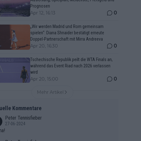
Prognosen
0
Apr 12, 16:13
„Wir werden Madrid und Rom gemeinsam
spielen“: Diana Shnaider bestätigt erneute
Doppel-Partnerschaft mit Mirra Andreeva
0
Apr 20, 16:30
Tschechische Republik peilt die WTA Finals an,
während das Event Riad nach 2026 verlassen
wird
0
Apr 20, 15:00
Mehr Artikel
uelle Kommentare
Peter Tennisfieber
27-06-2024
ma!