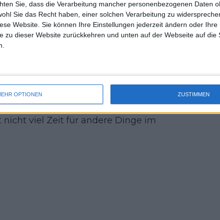
chten Sie, dass die Verarbeitung mancher personenbezogenen Daten oh
uss 
wohl Sie das Recht haben, einer solchen Verarbeitung zu widersprechen
mal 
diese Website. Sie können Ihre Einstellungen jederzeit ändern oder Ihre 
so lange so engagiert ist und sein Leben
des 
e zu dieser Website zurückkehren und unten auf der Webseite auf die 
n.
st nicht das Ende, aber in anderthalb
- ich denke, dass er seit einiger Zeit
en Job zu machen. Es ist körperlich und
EHR OPTIONEN
ZUSTIMMEN
wenn er sich 30 Jahre lang voll einsetzt
nicht viel Zeit für andere Dinge im