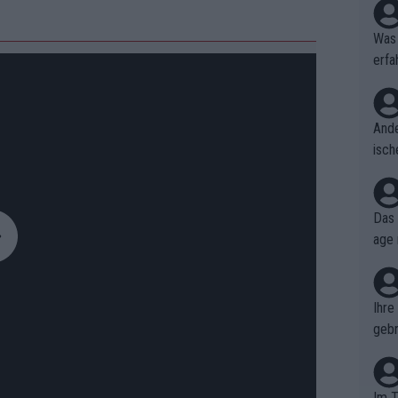
Was 
erfa
niss
Ande
isch
cht,
Das 
age 
ollt
ben.
Ihre
gebr
ch H
Im T