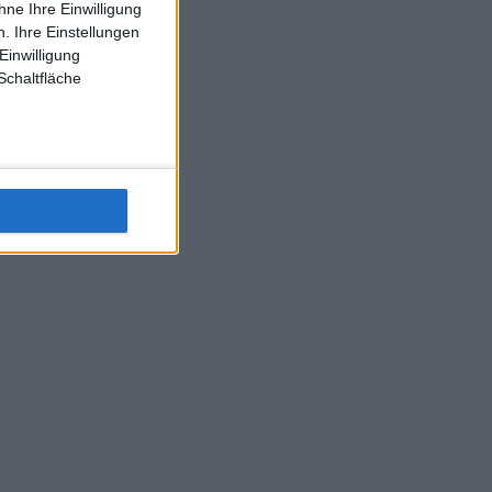
ne Ihre Einwilligung
J-L-Struff wahrscheinlich morge 3 Spiele absolvieren (2.
. Ihre Einstellungen
Einzel 1x Doppel) dank der hervorragenden Unterstützung
Einwilligung
Kommentators für F-A-A
Schaltfläche