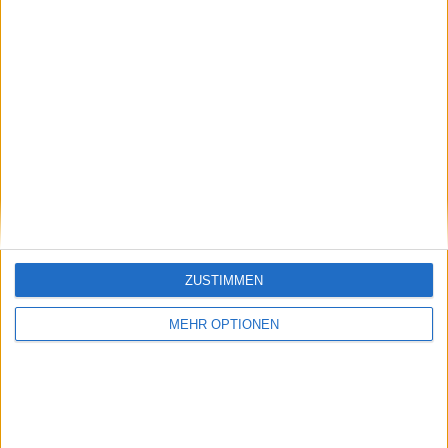
Alfred Ulferts
Schreiber für tennisaktuell.de seit Anfang 2023. Ich bin ein
begeisterter Tennis Fan. Meine Lieblings Spieler sind
Alexander Zverev und Angelique Kerber aus deutscher
Sicht der "neuen" Generation sowie Henri Leconte,
Mansur Bahrami, Carlos Alcaraz, Novak Djokovic und Pete
Sampras.
Beiträge des Autors ansehen
ZUSTIMMEN
Klatscht
0
Besucher
0
MEHR OPTIONEN