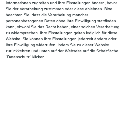
Informationen zugreifen und Ihre Einstellungen ändern, bevor
Sie der Verarbeitung zustimmen oder diese ablehnen.
Bitte
beachten Sie, dass die Verarbeitung mancher
personenbezogenen Daten ohne Ihre Einwilligung stattfinden
kann, obwohl Sie das Recht haben, einer solchen Verarbeitung
zu widersprechen. Ihre Einstellungen gelten lediglich für diese
Website. Sie können Ihre Einstellungen jederzeit ändern oder
Ihre Einwilligung widerrufen, indem Sie zu dieser Website
zurückkehren und unten auf der Webseite auf die Schaltfläche
"Datenschutz" klicken.
Kyrgios unterstützt "Würze" im Tennis
Nick Kyrgios hat sich kürzlich in einem Interview mit
Eurosport zur Kontroverse zwischen Shelton und
Djokovic geäußert und seine begeisterte
Unterstützung mit den Worten "Ich liebe es" zum
Ausdruck gebracht. Der
Wimbledon
-Finalist von
2022 bemerkte, dass der 20-jährige Shelton eine der
faszinierendsten Figuren auf der ATP-Tour ist: