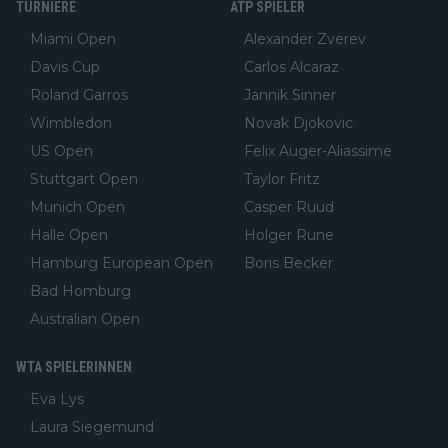
TURNIERE
ATP SPIELER
Miami Open
Alexander Zverev
Davis Cup
Carlos Alcaraz
Roland Garros
Jannik Sinner
Wimbledon
Novak Djokovic
US Open
Felix Auger-Aliassime
Stuttgart Open
Taylor Fritz
Munich Open
Casper Ruud
Halle Open
Holger Rune
Hamburg European Open
Boris Becker
Bad Homburg
Australian Open
WTA SPIELERINNEN
Eva Lys
Laura Siegemund