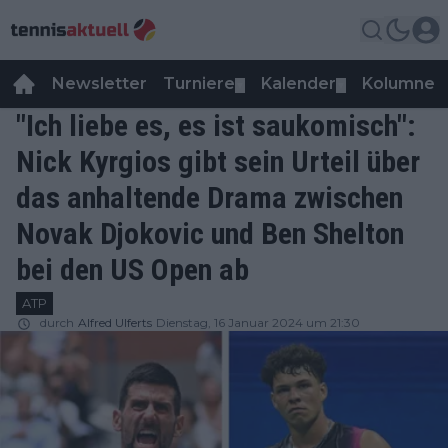
Newsletter
Turniere
Kalender
Kolumnen
▼
▼
"Ich liebe es, es ist saukomisch":
Nick Kyrgios gibt sein Urteil über
das anhaltende Drama zwischen
Novak Djokovic und Ben Shelton
bei den US Open ab
ATP
durch
Alfred Ulferts
Dienstag, 16 Januar 2024 um 21:30