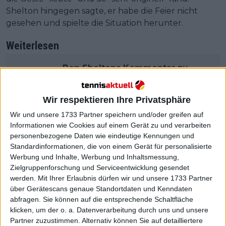
Shelton hingegen sagte, er habe die Feier nicht
gesehen und spielte die Situation herunter.
Weiterlesen
Ben Sheltons Kommentar zu
Novak Djokovic beeindruckt
Tennisfans: "Reifer als Novak,
Wir respektieren Ihre Privatsphäre
immerhin ein 36-jähriger
Wir und unsere 1733 Partner speichern und/oder greifen auf
erwachsener Mann"
Informationen wie Cookies auf einem Gerät zu und verarbeiten
personenbezogene Daten wie eindeutige Kennungen und
Standardinformationen, die von einem Gerät für personalisierte
Werbung und Inhalte, Werbung und Inhaltsmessung,
Zielgruppenforschung und Serviceentwicklung gesendet
werden.
Mit Ihrer Erlaubnis dürfen wir und unsere 1733 Partner
über Gerätescans genaue Standortdaten und Kenndaten
abfragen. Sie können auf die entsprechende Schaltfläche
klicken, um der o. a. Datenverarbeitung durch uns und unsere
Partner zuzustimmen. Alternativ können Sie auf detailliertere