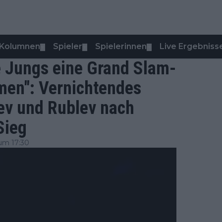
Kolumnen
Spieler
Spielerinnen
Live Ergebniss
▼
▼
▼
se Jungs eine Grand Slam-
men": Vernichtendes
rev und Rublev nach
Sieg
um 17:30