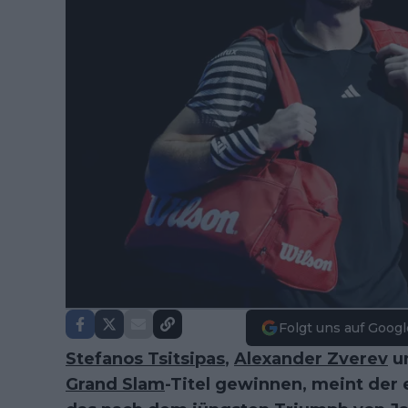
Folgt uns auf Googl
Stefanos Tsitsipas
,
Alexander Zverev
u
Grand Slam
-Titel gewinnen, meint der