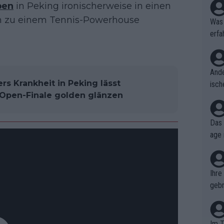
pen
in Peking ironischerweise in einen
em zu einem Tennis-Powerhouse
Was 
erfa
niss
Ande
ers Krankheit in Peking lässt
isch
 Open-Finale golden glänzen
cht,
Das 
age 
ollt
ben.
Ihre
gebr
ch H
Im T