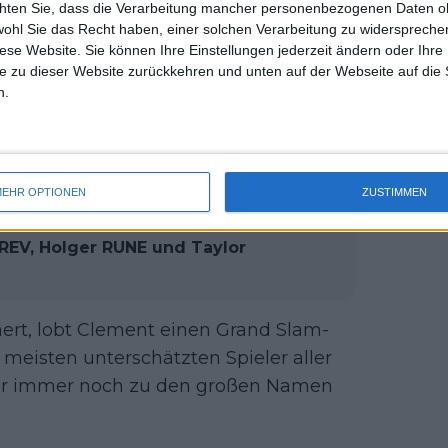
n Matches, konnte ihn sein Körperbau
chten Sie, dass die Verarbeitung mancher personenbezogenen Daten oh
uss 
wohl Sie das Recht haben, einer solchen Verarbeitung zu widersprechen
e Intensität aufrechterhalten."
mal 
diese Website. Sie können Ihre Einstellungen jederzeit ändern oder Ihre 
des 
e zu dieser Website zurückkehren und unten auf der Webseite auf die 
, Alexander Zverev oder Rublev nicht
n.
sehe immer noch nicht, dass diese Jungs
EHR OPTIONEN
ZUSTIMMEN
bierto Mexicano Telcel
REV, Holger RUNE und Taylor
ert, lobt Clement einen Grand Slam-
eisten unterschätzten Spieler aller
er immer noch zu den großen Namen