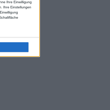
ne Ihre Einwilligung
J-L-Struff wahrscheinlich morge 3 Spiele absolvieren (2.
. Ihre Einstellungen
Einzel 1x Doppel) dank der hervorragenden Unterstützung
Einwilligung
Kommentators für F-A-A
Schaltfläche