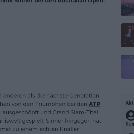
nnik Sinner
bei den Australian Open.
d anderen als die nächste Generation
Akt
sehen von den Triumphen bei den
ATP
l ausgeschöpft und Grand Slam-Titel
niswelt gespielt. Sinner hingegen hat
Kar
rmat zu einem echten Knaller