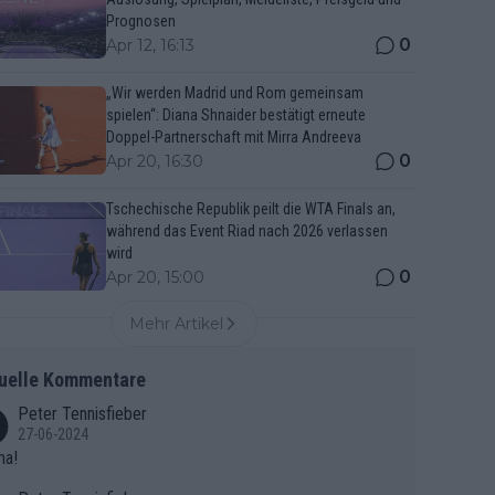
Prognosen
0
Apr 12, 16:13
„Wir werden Madrid und Rom gemeinsam
spielen“: Diana Shnaider bestätigt erneute
Doppel-Partnerschaft mit Mirra Andreeva
0
Apr 20, 16:30
Tschechische Republik peilt die WTA Finals an,
während das Event Riad nach 2026 verlassen
wird
0
Apr 20, 15:00
Mehr Artikel
uelle Kommentare
Peter Tennisfieber
27-06-2024
ma!