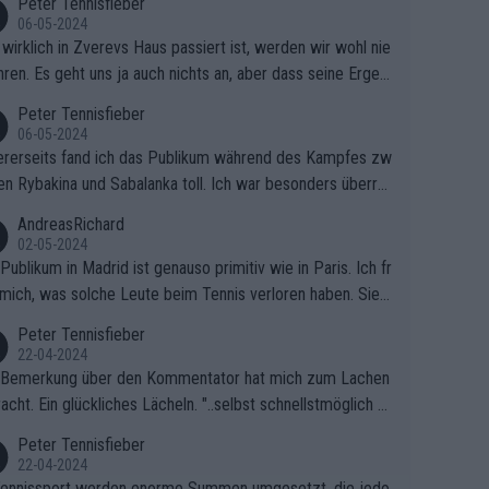
Peter Tennisfieber
06-05-2024
wirklich in Zverevs Haus passiert ist, werden wir wohl nie
hren. Es geht uns ja auch nichts an, aber dass seine Ergeb
e in letzter Zeit gelitten haben, ist ganz klar.
Peter Tennisfieber
06-05-2024
rerseits fand ich das Publikum während des Kampfes zw
en Rybakina und Sabalanka toll. Ich war besonders überras
 wie viele Fans da waren.
AndreasRichard
02-05-2024
Publikum in Madrid ist genauso primitiv wie in Paris. Ich fr
mich, was solche Leute beim Tennis verloren haben. Sie s
en besser zum Fußball gehen, dort sind sie besser aufgeho
Peter Tennisfieber
22-04-2024
 Bemerkung über den Kommentator hat mich zum Lachen
acht. Ein glückliches Lächeln. "..selbst schnellstmöglich na
ause.." 😂🤣🤩
Peter Tennisfieber
22-04-2024
ennissport werden enorme Summen umgesetzt, die jedo