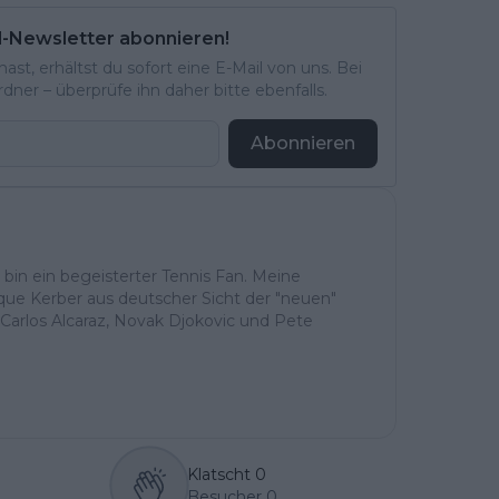
l-Newsletter abonnieren!
st, erhältst du sofort eine E-Mail von uns. Bei
ner – überprüfe ihn daher bitte ebenfalls.
Abonnieren
h bin ein begeisterter Tennis Fan. Meine
ique Kerber aus deutscher Sicht der "neuen"
Carlos Alcaraz, Novak Djokovic und Pete
Klatscht
0
Besucher
0