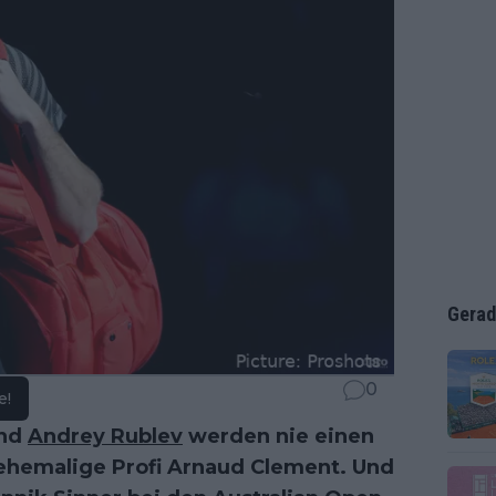
Gerad
0
e!
nd
Andrey Rublev
werden nie einen
 ehemalige Profi Arnaud Clement. Und