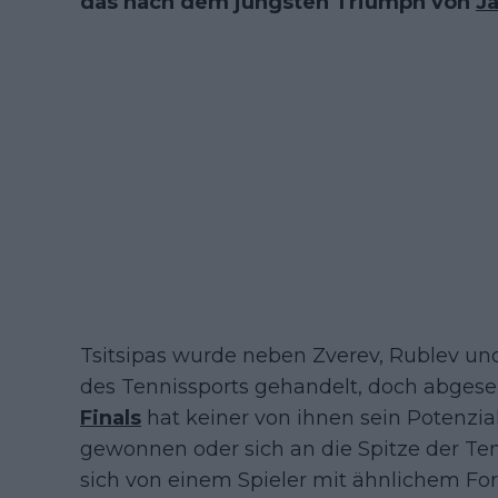
das nach dem jüngsten Triumph von
Ja
Tsitsipas wurde neben Zverev, Rublev un
des Tennissports gehandelt, doch abge
Finals
hat keiner von ihnen sein Potenzia
gewonnen oder sich an die Spitze der Ten
sich von einem Spieler mit ähnlichem Fo