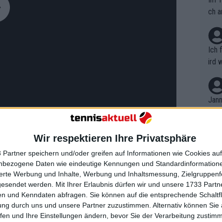
ch a
Ich 
ird 
vers
eine
r in
Jann
em i
merk
eite
Wir respektieren Ihre Privatsphäre
Dopp
t, a
n si
 Partner speichern und/oder greifen auf Informationen wie Cookies au
Wört
erev anstreben, aber laut Clement
mmen
nbezogene Daten wie eindeutige Kennungen und Standardinformatione
B. C
nt. 
ie Sinner.
sierte Werbung und Inhalte, Werbung und Inhaltsmessung, Zielgruppen
ause
gesendet werden.
Mit Ihrer Erlaubnis dürfen wir und unsere 1733 Part
ient
Dopp
on v
n und Kenndaten abfragen. Sie können auf die entsprechende Schaltfl
ie weit über dem Rest der Welt liegt",
ewon
mmen
ung durch uns und unsere Partner zuzustimmen. Alternativ können Sie au
Fina
001 gegenüber L'Equipe. Aber über
Genr
fen und Ihre Einstellungen ändern, bevor Sie der Verarbeitung zustim
kel 