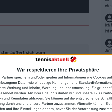
ch a
Ich 
ird 
vers
eine
r in
Jann
ster äußert sich zum
em i
opingfall Sinner
merk
eite
Wir respektieren Ihre Privatsphäre
Dopp
t, a
Sinner keine Sperre für zwei
n si
 Partner speichern und/oder greifen auf Informationen wie Cookies au
Wört
mmen
, da ein unabhängiges Gericht
nbezogene Daten wie eindeutige Kennungen und Standardinformatione
B. C
nt. 
sierte Werbung und Inhalte, Werbung und Inhaltsmessung, Zielgruppen
 war positiv auf Clostebol getestet
ause
gesendet werden.
Mit Ihrer Erlaubnis dürfen wir und unsere 1733 Part
ient
Dopp
egen eine Sperre eingelegt, so dass
on v
n und Kenndaten abfragen. Sie können auf die entsprechende Schaltfl
ewon
Erst im letzten Monat wurde bestätigt,
mmen
ung durch uns und unsere Partner zuzustimmen. Alternativ können Sie au
Fina
Genr
fen und Ihre Einstellungen ändern, bevor Sie der Verarbeitung zustim
rifft.
kel 