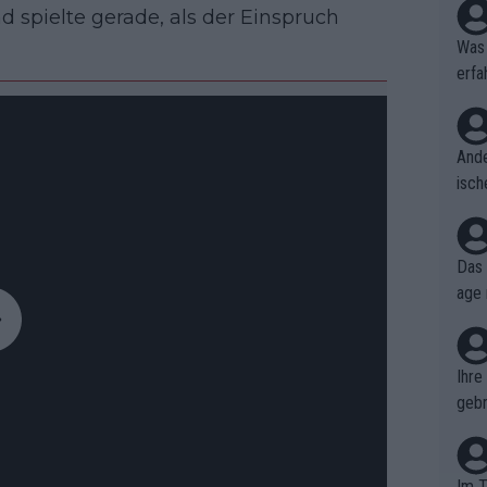
d spielte gerade, als der Einspruch
Was 
erfa
niss
Ande
isch
cht,
Das 
age 
ollt
ben.
Ihre
gebr
ch H
Im T