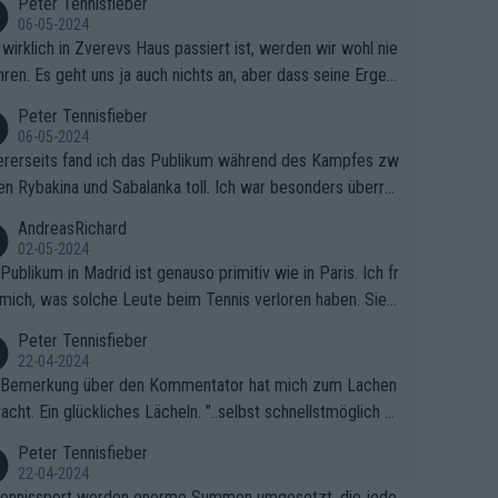
Peter Tennisfieber
06-05-2024
wirklich in Zverevs Haus passiert ist, werden wir wohl nie
hren. Es geht uns ja auch nichts an, aber dass seine Ergeb
e in letzter Zeit gelitten haben, ist ganz klar.
Peter Tennisfieber
06-05-2024
rerseits fand ich das Publikum während des Kampfes zw
en Rybakina und Sabalanka toll. Ich war besonders überras
 wie viele Fans da waren.
AndreasRichard
02-05-2024
Publikum in Madrid ist genauso primitiv wie in Paris. Ich fr
mich, was solche Leute beim Tennis verloren haben. Sie s
en besser zum Fußball gehen, dort sind sie besser aufgeho
Peter Tennisfieber
22-04-2024
 Bemerkung über den Kommentator hat mich zum Lachen
acht. Ein glückliches Lächeln. "..selbst schnellstmöglich na
ause.." 😂🤣🤩
Peter Tennisfieber
22-04-2024
ennissport werden enorme Summen umgesetzt, die jedo