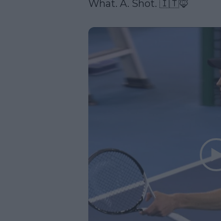
What. A. Shot. 🇮🇹🦊
