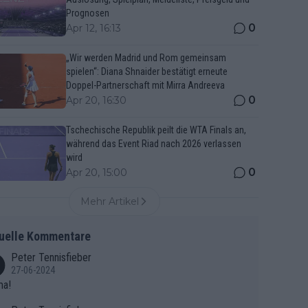
Prognosen
0
Apr 12, 16:13
„Wir werden Madrid und Rom gemeinsam
spielen“: Diana Shnaider bestätigt erneute
Doppel-Partnerschaft mit Mirra Andreeva
0
Apr 20, 16:30
Tschechische Republik peilt die WTA Finals an,
während das Event Riad nach 2026 verlassen
wird
0
Apr 20, 15:00
Mehr Artikel
uelle Kommentare
Peter Tennisfieber
27-06-2024
ma!