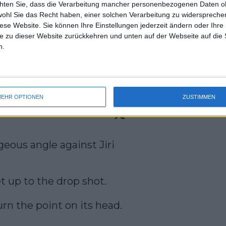
chten Sie, dass die Verarbeitung mancher personenbezogenen Daten oh
uss 
wohl Sie das Recht haben, einer solchen Verarbeitung zu widersprechen
iten mit Urteilen überschüttet. Das
mal 
diese Website. Sie können Ihre Einstellungen jederzeit ändern oder Ihre 
des 
ie das Mittel in seinen Körper gelangt
e zu dieser Website zurückkehren und unten auf der Webseite auf die 
einung zu sein und möchte, dass der
n.
bei eine ein- bis zweijährige Sperre
wird.
EHR OPTIONEN
ZUSTIMMEN
eous angle against Jiri 
up to the drop shot. 

urn the point on its head. 
