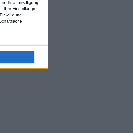
ne Ihre Einwilligung
J-L-Struff wahrscheinlich morge 3 Spiele absolvieren (2.
. Ihre Einstellungen
Einzel 1x Doppel) dank der hervorragenden Unterstützung
Einwilligung
Kommentators für F-A-A
Schaltfläche