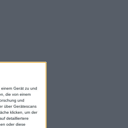
f einem Gerät zu und
n, die von einem
forschung und
ner über Gerätescans
äche klicken, um der
f detailliertere
men oder diese