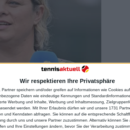
Wir respektieren Ihre Privatsphäre
: Kim Clijsters stellt die
 Partner speichern und/oder greifen auf Informationen wie Cookies au
rage
nbezogene Daten wie eindeutige Kennungen und Standardinformatione
sierte Werbung und Inhalte, Werbung und Inhaltsmessung, Zielgruppen
gesendet werden.
Mit Ihrer Erlaubnis dürfen wir und unsere 1731 Part
n und Kenndaten abfragen. Sie können auf die entsprechende Schaltfl
ung durch uns und unsere Partner zuzustimmen. Alternativ können Sie au
fen und Ihre Einstellungen ändern, bevor Sie der Verarbeitung zustim