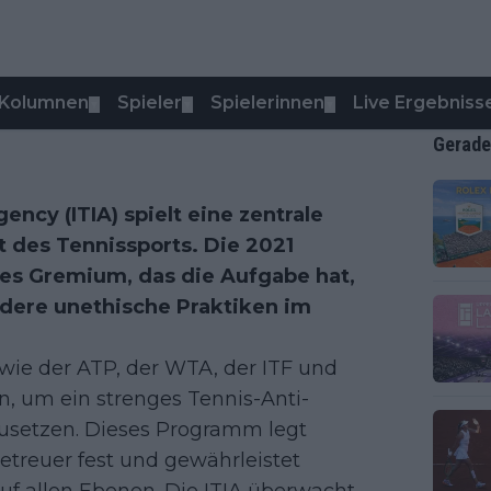
Kolumnen
Spieler
Spielerinnen
Live Ergebniss
▼
▼
▼
Gerade
gency (ITIA) spielt eine zentrale
t des Tennissports. Die 2021
ges Gremium, das die Aufgabe hat,
ndere unethische Praktiken im
wie der ATP, der WTA, der ITF und
 um ein strenges Tennis-Anti-
setzen. Dieses Programm legt
 Betreuer fest und gewährleistet