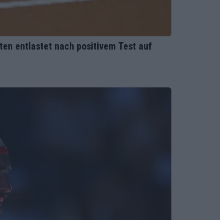
en entlastet nach positivem Test auf