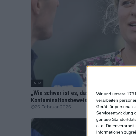
ATP
„Wie schwer ist es, das Fleisch zu testen?“
Wir und unsere 1731
Kontaminationsbeweise im Fall Moore inf
verarbeiten persone
26 Februar 2026
Gerät für personali
Serviceentwicklung 
genaue Standortdate
o. a. Datenverarbeit
Informationen zugrei