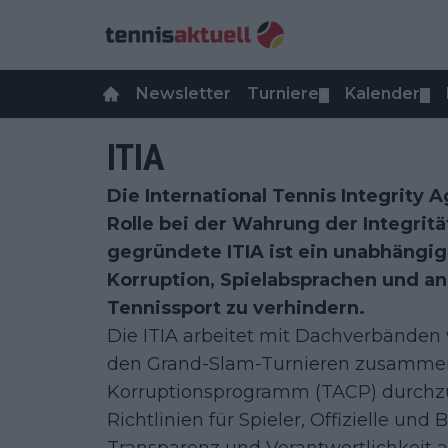
Newsletter
Turniere
Kalender
▼
▼
ITIA
Die International Tennis Integrity A
Rolle bei der Wahrung der Integritä
gegründete ITIA ist ein unabhängi
Korruption, Spielabsprachen und a
Tennissport zu verhindern.
Die ITIA arbeitet mit Dachverbänden 
den Grand-Slam-Turnieren zusammen,
Korruptionsprogramm (TACP) durchzu
Richtlinien für Spieler, Offizielle und