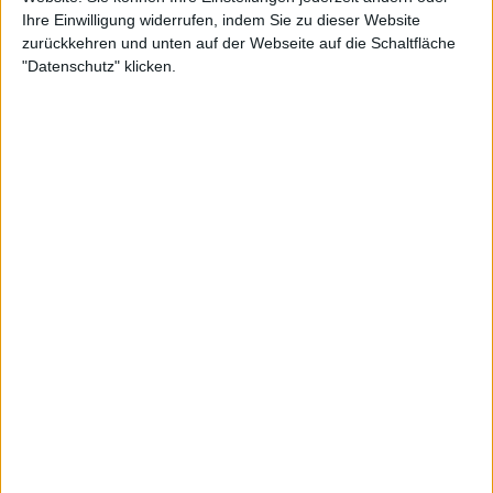
Ihre Einwilligung widerrufen, indem Sie zu dieser Website
zurückkehren und unten auf der Webseite auf die Schaltfläche
"Datenschutz" klicken.
"Ihr seid der Grund, warum ich Tennis
liebe" - Sinner dankt Fans
Der Italiener hat seinen Schwung während der
gesamten Saison beibehalten und den US Open-
Titel, drei Masters 1000-Titel (Miami, Cincinnati und
Shanghai) sowie vor wenigen Wochen die
ATP
Finals
gewonnen. Als Sahnehäubchen führte der
23-Jährige Italien zu einer erfolgreichen Davis Cup-
Titelverteidigung, als er in Málaga den Niederländer
Tallon Griekspoor besiegte.
Die ATP gab heute bekannt, dass Sinner den Preis
zum zweiten Mal in Folge gewonnen hat, und
veröffentlichte ein Video, in dem sich der Italiener