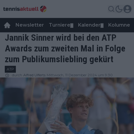
Newsletter
Turniere
Kalender
Kolumnen
▼
▼
Jannik Sinner wird bei den ATP
Awards zum zweiten Mal in Folge
zum Publikumsliebling gekürt
ATP
durch
Alfred Ulferts
Mittwoch, 11 Dezember 2024 um 9:30