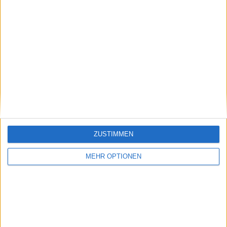
Vorheriger Artikel
Nächster Artikel
Die tägliche Dosis
"Ich liebe dich sehr":
Social Media: Matteo
Der brasilianische
Berrettinis
ATP-Star ist der erste
"Liebesbrief an Tennis"
männliche
ZUSTIMMEN
und Jannik Sinners
Tennisspieler, der sich
After Grand Prix-
outet
MEHR OPTIONEN
Vorbereitung