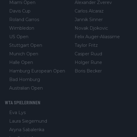
Miami Open
Alexander Zverev
Davis Cup
Carlos Alcaraz
Roland Garros
Jannik Sinner
Wimbledon
Novak Djokovic
US Open
Felix Auger-Aliassime
Stuttgart Open
Taylor Fritz
Munich Open
Casper Ruud
Halle Open
Holger Rune
Hamburg European Open
Boris Becker
Bad Homburg
Australian Open
WTA SPIELERINNEN
Eva Lys
Laura Siegemund
Aryna Sabalenka