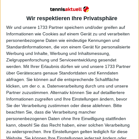
Weiterlesen
Zverev führt erstmals 2024 die
Wir respektieren Ihre Privatsphäre
ATP Ass Rangliste an, Sinner und
Wir und unsere 1733 Partner speichern und/oder greifen auf
Shelton in den Top-10
Informationen wie Cookies auf einem Gerät zu und verarbeiten
personenbezogene Daten wie eindeutige Kennungen und
Standardinformationen, die von einem Gerät für personalisierte
Werbung und Inhalte, Werbung und Inhaltsmessung,
Zielgruppenforschung und Serviceentwicklung gesendet
werden.
Mit Ihrer Erlaubnis dürfen wir und unsere 1733 Partner
über Gerätescans genaue Standortdaten und Kenndaten
abfragen. Sie können auf die entsprechende Schaltfläche
klicken, um der o. a. Datenverarbeitung durch uns und unsere
Partner zuzustimmen. Alternativ können Sie auf detailliertere
Informationen zugreifen und Ihre Einstellungen ändern, bevor
Sie der Verarbeitung zustimmen oder diese ablehnen.
Bitte
beachten Sie, dass die Verarbeitung mancher
personenbezogenen Daten ohne Ihre Einwilligung stattfinden
kann, obwohl Sie das Recht haben, einer solchen Verarbeitung
zu widersprechen. Ihre Einstellungen gelten lediglich für diese
Website. Sie können Ihre Einstellungen jederzeit ändern oder