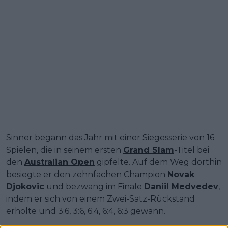
Sinner begann das Jahr mit einer Siegesserie von 16
Spielen, die in seinem ersten
Grand Slam
-Titel bei
den
Australian Open
gipfelte. Auf dem Weg dorthin
besiegte er den zehnfachen Champion
Novak
Djokovic
und bezwang im Finale
Daniil Medvedev
,
indem er sich von einem Zwei-Satz-Rückstand
erholte und 3:6, 3:6, 6:4, 6:4, 6:3 gewann.