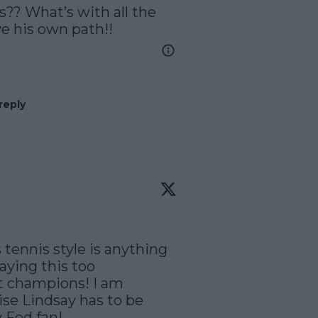
?? What’s with all the 
e his own path!!
reply
ennis style is anything 
ying this too 
 champions! I am 
se Lindsay has to be 
y Fed fan!