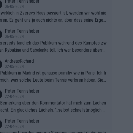
Peter Tennisfieber
06-05-2024
wirklich in Zverevs Haus passiert ist, werden wir wohl nie
hren. Es geht uns ja auch nichts an, aber dass seine Ergeb
e in letzter Zeit gelitten haben, ist ganz klar.
Peter Tennisfieber
06-05-2024
rerseits fand ich das Publikum während des Kampfes zw
en Rybakina und Sabalanka toll. Ich war besonders überras
 wie viele Fans da waren.
AndreasRichard
02-05-2024
Publikum in Madrid ist genauso primitiv wie in Paris. Ich fr
mich, was solche Leute beim Tennis verloren haben. Sie s
en besser zum Fußball gehen, dort sind sie besser aufgeho
Peter Tennisfieber
22-04-2024
 Bemerkung über den Kommentator hat mich zum Lachen
acht. Ein glückliches Lächeln. "..selbst schnellstmöglich na
ause.." 😂🤣🤩
Peter Tennisfieber
22-04-2024
ennissport werden enorme Summen umgesetzt, die jedo