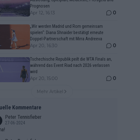
Prognosen
0
Apr 12, 16:13
„Wir werden Madrid und Rom gemeinsam
spielen“: Diana Shnaider bestätigt erneute
Doppel-Partnerschaft mit Mirra Andreeva
0
Apr 20, 16:30
Tschechische Republik peilt die WTA Finals an,
während das Event Riad nach 2026 verlassen
wird
0
Apr 20, 15:00
Mehr Artikel
uelle Kommentare
Peter Tennisfieber
27-06-2024
ma!