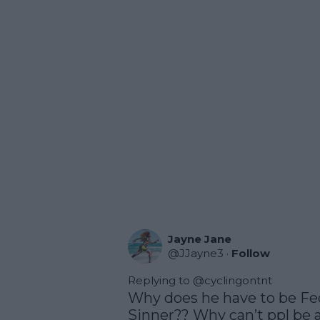
Jayne Jane
@
JJayne3
·
Follow
Replying to @
cyclingontnt
Why does he have to be Fed
Sinner?? Why can’t ppl be al