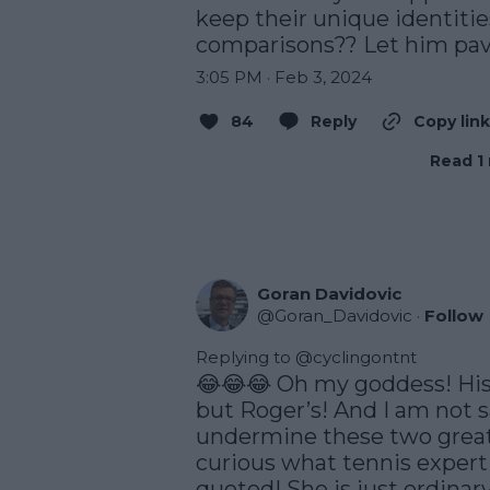
keep their unique identities
comparisons?? Let him pav
3:05 PM · Feb 3, 2024
84
Reply
Copy link
Read 1 
Goran Davidovic
@
Goran_Davidovic
·
Follow
Replying to @
cyclingontnt
😂😂😂 Oh my goddess! His t
but Roger’s! And I am not sa
undermine these two great
curious what tennis experti
quoted! She is just ordinar