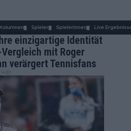
Kolumnen
Spieler
Spielerinnen
Live Ergebniss
▼
▼
▼
re einzigartige Identität
-Vergleich mit Roger
n verärgert Tennisfans
14:30