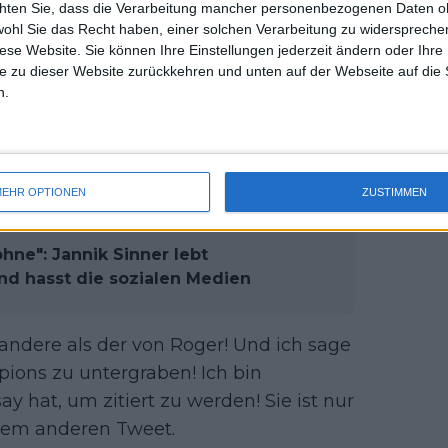
chten Sie, dass die Verarbeitung mancher personenbezogenen Daten oh
uss 
denschaft auf dem Platz.
wohl Sie das Recht haben, einer solchen Verarbeitung zu widersprechen
mal 
diese Website. Sie können Ihre Einstellungen jederzeit ändern oder Ihre 
des 
nn er nicht Sinner sein? Warum
e zu dieser Website zurückkehren und unten auf der Webseite auf die 
n.
wachsen oder scheitern und ihre
en die ganzen Vergleiche? Lasst ihn
an auf X (früher Twitter).
EHR OPTIONEN
ZUSTIMMEN
ohne": Jannik Sinner lebt
nd hasst die sozialen Medien
s andere als der von Roger! Und ich sage
ions zu untergraben! Ich bin
y hat, um zitiert zu werden! Sie ist nur
inem anderen Tweet.