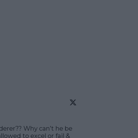
erer?? Why can’t he be 
lowed to excel or fail & 