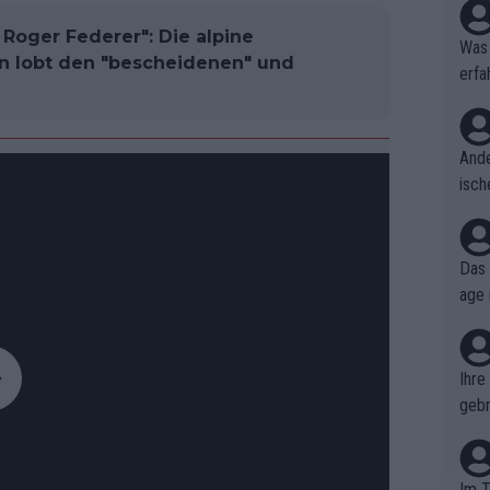
n Roger Federer": Die alpine
Was 
nn lobt den "bescheidenen" und
erfa
niss
Ande
isch
cht,
Das 
age 
ollt
ben.
Ihre
gebr
ch H
Im T