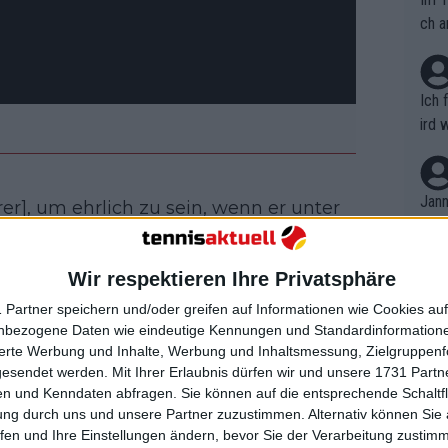
ch a
Ich 
ird 
vers
eine
r in
Jann
er], um ehrlich zu sein, wenn er unter
em i
er einen Matchball hat oder so, dann
merk
 wenn er den Punkt verpasst", sagte
eite
Wir respektieren Ihre Privatsphäre
Dopp
t, a
n si
 Partner speichern und/oder greifen auf Informationen wie Cookies au
Wört
mmen
nbezogene Daten wie eindeutige Kennungen und Standardinformatione
ten sich, warum er mit irgendeinem
B. C
nt. 
sierte Werbung und Inhalte, Werbung und Inhaltsmessung, Zielgruppen
rden muss und warum er nicht einfach
ause
gesendet werden.
Mit Ihrer Erlaubnis dürfen wir und unsere 1731 Part
ient
Dopp
on v
 diesem Sport gehen kann. Oft wird die
n und Kenndaten abfragen. Sie können auf die entsprechende Schaltfl
ewon
mmen
ung durch uns und unsere Partner zuzustimmen. Alternativ können Sie au
eitgenossen verglichen.
Carlos Alcaraz
,
Fina
Genr
fen und Ihre Einstellungen ändern, bevor Sie der Verarbeitung zustim
t ein Paradebeispiel dafür, vor allem
kel 