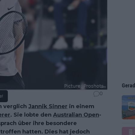
Gerad
0
e!
n verglich
Jannik Sinner
in einem
erer
. Sie lobte den
Australian Open
-
prach über ihre besondere
troffen hatten. Dies hat jedoch