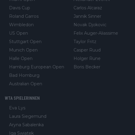
Davis Cup
Carlos Alcaraz
Roland Garros
Jannik Sinner
Wimbledon
Novak Djokovic
US Open
Felix Auger-Aliassime
Stuttgart Open
Taylor Fritz
Munich Open
Casper Ruud
Halle Open
Holger Rune
Hamburg European Open
Boris Becker
Bad Homburg
Australian Open
WTA SPIELERINNEN
Eva Lys
Laura Siegemund
Aryna Sabalenka
Iga Swiatek