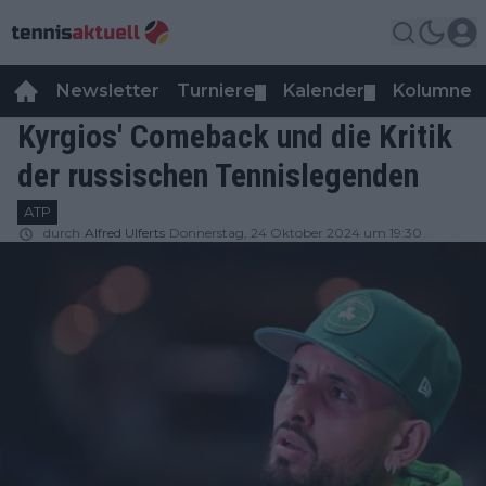
Newsletter
Turniere
Kalender
Kolumnen
▼
▼
Kyrgios' Comeback und die Kritik
der russischen Tennislegenden
ATP
durch
Alfred Ulferts
Donnerstag, 24 Oktober 2024 um 19:30