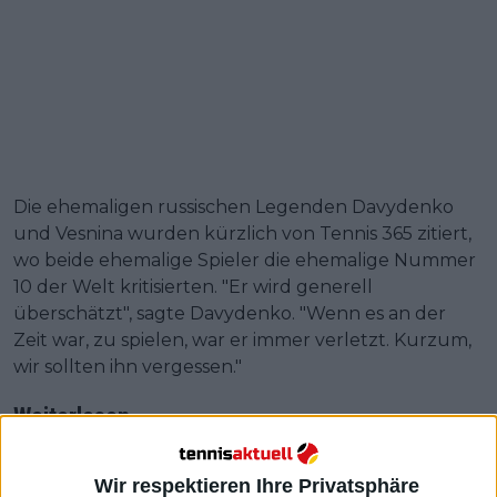
Die ehemaligen russischen Legenden Davydenko
und Vesnina wurden kürzlich von Tennis 365 zitiert,
wo beide ehemalige Spieler die ehemalige Nummer
10 der Welt kritisierten. "Er wird generell
überschätzt", sagte Davydenko. "Wenn es an der
Zeit war, zu spielen, war er immer verletzt. Kurzum,
wir sollten ihn vergessen."
Weiterlesen
Nick Kyrgios wird von Kollegen
Wir respektieren Ihre Privatsphäre
beim Ultimate Tennis Showdown