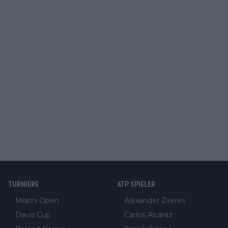
TURNIERE
ATP SPIELER
Miami Open
Alexander Zverev
Davis Cup
Carlos Alcaraz