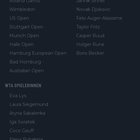
Roland Garros
Jannik Sinner
Wimbledon
Novak Djokovic
US Open
Felix Auger-Aliassime
Stuttgart Open
Taylor Fritz
Munich Open
Casper Ruud
Halle Open
Holger Rune
Hamburg European Open
Boris Becker
Bad Homburg
Australian Open
WTA SPIELERINNEN
Eva Lys
Laura Siegemund
Aryna Sabalenka
Iga Swiatek
Coco Gauff
Elena Rybakina