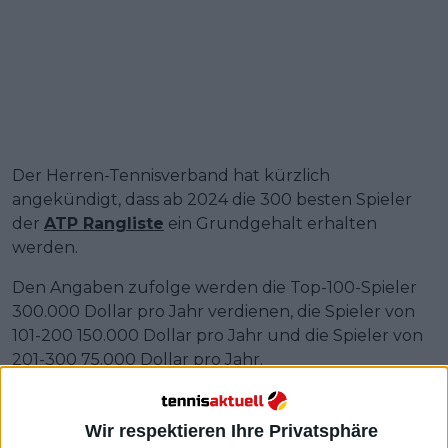
Der Herren-Tennisverband hat kürzlich
angekündigt, dass ab 2024 die 300 besten Spieler
der
ATP Rangliste
ein Grundgehalt erhalten
werden.
Den Angaben zufolge werden die Top-100-Spieler
300.000 Dollar pro Jahr verdienen, die Spieler von
101-200 150.000 Dollar pro Jahr und die Spieler von
201-300 75.000 Dollar pro Jahr.
Wir respektieren Ihre Privatsphäre