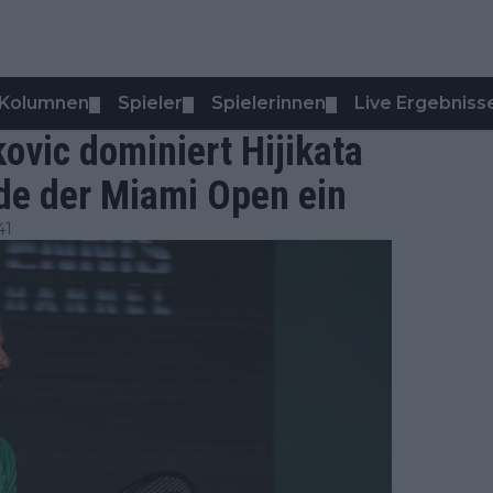
Kolumnen
Spieler
Spielerinnen
Live Ergebniss
▼
▼
▼
ovic dominiert Hijikata
nde der Miami Open ein
41