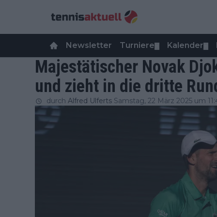
Newsletter
Turniere
Kalender
▼
▼
Majestätischer Novak Djok
und zieht in die dritte Ru
durch
Alfred Ulferts
Samstag, 22 März 2025 um 11: