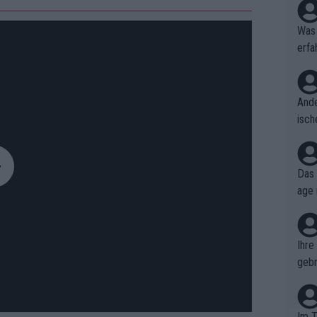
Was 
erfa
niss
Ande
isch
cht,
Das 
age 
ollt
ben.
Ihre
gebr
ch H
Im T