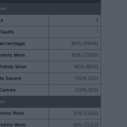
ice
s
9
Faults
1
Percentage
80% (39/49)
Points Won
85% (33/39)
Points Won
80% (8/10)
ts Saved
100% (2/2)
 Games
100% (9/9)
rn
Points Won
30% (13/43)
Points Won
65% (13/20)