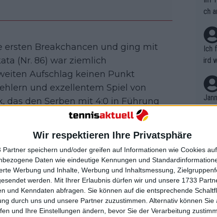
ch a
 die ersten Breakchancen und ging mit
Ich 
ata (Nr. 86) war ziemlich
ird 
vers
weiten Aufschlag keinen Punkt
eine
ehlern und exzellentem Spiel von
r in
Jann
k, das den Serben mit 4:0 in Führung
em i
merk
eite
Wir respektieren Ihre Privatsphäre
Dopp
den und verlor den Satz schließlich mit
t, a
n si
kassiert hatte. Es war ein erster Satz,
 Partner speichern und/oder greifen auf Informationen wie Cookies au
Wört
mmen
nbezogene Daten wie eindeutige Kennungen und Standardinformatione
ß bei seinem Aufschlag keine Chance
B. C
nt. 
sierte Werbung und Inhalte, Werbung und Inhaltsmessung, Zielgruppen
fschlag zu. Der Serbe war beim Return
ause
gesendet werden.
Mit Ihrer Erlaubnis dürfen wir und unsere 1733 Part
ient
Dopp
on v
eim Return.
n und Kenndaten abfragen. Sie können auf die entsprechende Schaltfl
ewon
mmen
ung durch uns und unsere Partner zuzustimmen. Alternativ können Sie au
Fina
Genr
fen und Ihre Einstellungen ändern, bevor Sie der Verarbeitung zustim
kel 