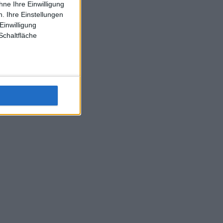
ne Ihre Einwilligung
J-L-Struff wahrscheinlich morge 3 Spiele absolvieren (2.
. Ihre Einstellungen
Einzel 1x Doppel) dank der hervorragenden Unterstützung
Einwilligung
Kommentators für F-A-A
Schaltfläche