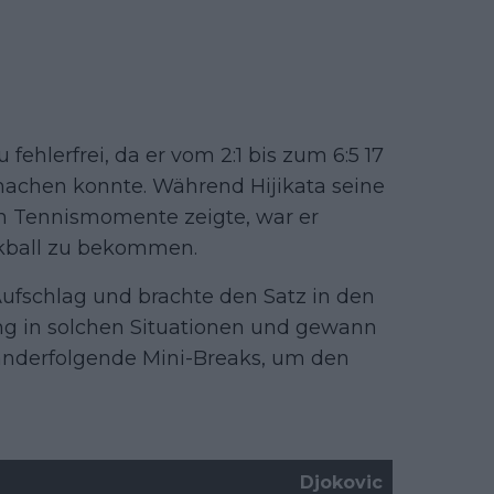
ehlerfrei, da er vom 2:1 bis zum 6:5 17
machen konnte. Während Hijikata seine
en Tennismomente zeigte, war er
akball zu bekommen.
 Aufschlag und brachte den Satz in den
ung in solchen Situationen und gewann
nanderfolgende Mini-Breaks, um den
S
Djokovic