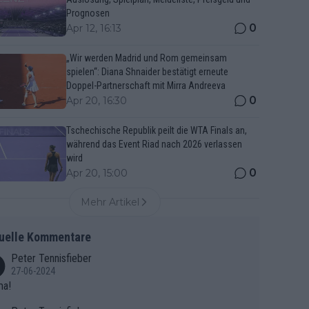
Prognosen
0
Apr 12, 16:13
„Wir werden Madrid und Rom gemeinsam
spielen“: Diana Shnaider bestätigt erneute
Doppel-Partnerschaft mit Mirra Andreeva
0
Apr 20, 16:30
Tschechische Republik peilt die WTA Finals an,
während das Event Riad nach 2026 verlassen
wird
0
Apr 20, 15:00
Mehr Artikel
uelle Kommentare
Peter Tennisfieber
27-06-2024
ma!