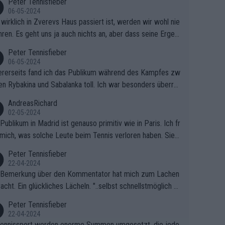
Peter Tennisfieber
06-05-2024
wirklich in Zverevs Haus passiert ist, werden wir wohl nie
hren. Es geht uns ja auch nichts an, aber dass seine Ergeb
e in letzter Zeit gelitten haben, ist ganz klar.
Peter Tennisfieber
06-05-2024
rerseits fand ich das Publikum während des Kampfes zw
en Rybakina und Sabalanka toll. Ich war besonders überras
 wie viele Fans da waren.
AndreasRichard
02-05-2024
Publikum in Madrid ist genauso primitiv wie in Paris. Ich fr
mich, was solche Leute beim Tennis verloren haben. Sie s
en besser zum Fußball gehen, dort sind sie besser aufgeho
Peter Tennisfieber
22-04-2024
 Bemerkung über den Kommentator hat mich zum Lachen
acht. Ein glückliches Lächeln. "..selbst schnellstmöglich na
ause.." 😂🤣🤩
Peter Tennisfieber
22-04-2024
ennissport werden enorme Summen umgesetzt, die jedo