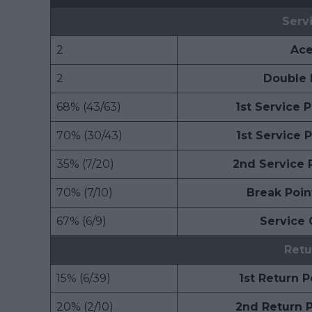
Serv
2
Ace
2
Double 
68% (43/63)
1st Service 
70% (30/43)
1st Service 
35% (7/20)
2nd Service 
70% (7/10)
Break Poin
67% (6/9)
Service
Retu
15% (6/39)
1st Return 
20% (2/10)
2nd Return 