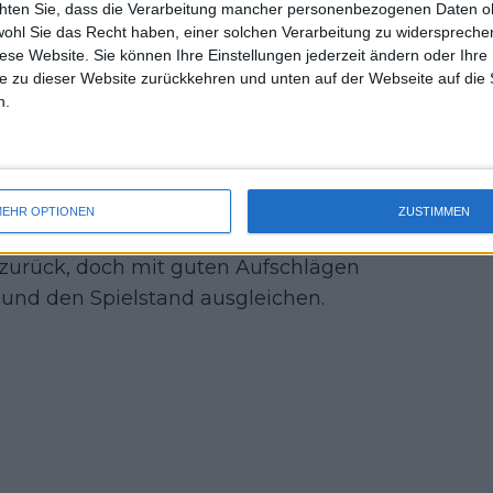
chten Sie, dass die Verarbeitung mancher personenbezogenen Daten oh
uss 
wohl Sie das Recht haben, einer solchen Verarbeitung zu widersprechen
mal 
pen 2025: Spielplan,
diese Website. Sie können Ihre Einstellungen jederzeit ändern oder Ihre 
des 
 TV-Programm
e zu dieser Website zurückkehren und unten auf der Webseite auf die 
n.
zweiten Satzes wacker
 Aufschlagspiel zurück ins Match und
EHR OPTIONEN
ZUSTIMMEN
ch nicht nutzen konnte. In der Mitte des
0 zurück, doch mit guten Aufschlägen
 und den Spielstand ausgleichen.