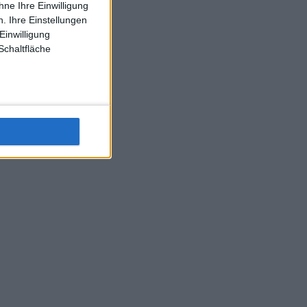
ne Ihre Einwilligung
J-L-Struff wahrscheinlich morge 3 Spiele absolvieren (2.
. Ihre Einstellungen
Einzel 1x Doppel) dank der hervorragenden Unterstützung
Einwilligung
Kommentators für F-A-A
Schaltfläche