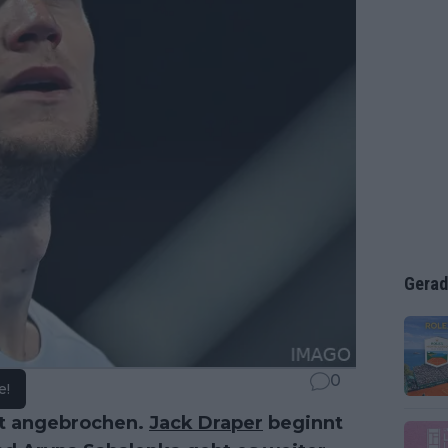
Gerad
0
e!
t angebrochen.
Jack Draper
beginnt