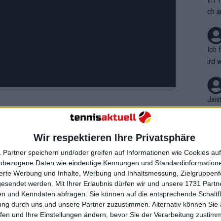
ch a
Ich 
ird 
vers
eine
r in
Jann
em i
merk
eite
Wir respektieren Ihre Privatsphäre
Dopp
finals von Shanghai und Wien und
t, a
n si
h während er vielleicht als nächster
 Partner speichern und/oder greifen auf Informationen wie Cookies au
Wört
mmen
nbezogene Daten wie eindeutige Kennungen und Standardinformatione
er weiterhin Fortschritte gemacht hat.
B. C
nt. 
sierte Werbung und Inhalte, Werbung und Inhaltsmessung, Zielgruppen
isbane, gewann zwei Runden bei den
ause
gesendet werden.
Mit Ihrer Erlaubnis dürfen wir und unsere 1731 Part
ient
Dopp
on v
ale eines Challengers in der
n und Kenndaten abfragen. Sie können auf die entsprechende Schaltfl
ewon
mmen
ung durch uns und unsere Partner zuzustimmen. Alternativ können Sie au
h also genau dort, wo er in der letzten
Fina
Genr
fen und Ihre Einstellungen ändern, bevor Sie der Verarbeitung zustim
kel 