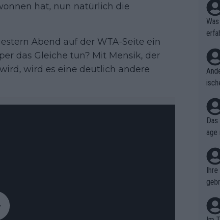
wonnen hat, nun natürlich die
Was 
erfa
estern Abend auf der WTA-Seite ein
niss
r das Gleiche tun? Mit Mensik, der
 wird, wird es eine deutlich andere
Ande
isch
cht,
Das 
age 
ollt
ben.
Ihre
gebr
ch H
Im T