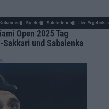
Kolumnen
Spieler
Spielerinnen
Live Ergebniss
▼
▼
▼
iami Open 2025 Tag
ff-Sakkari und Sabalenka
30