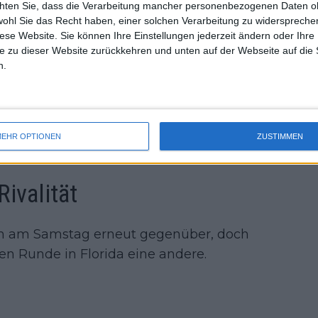
der Top 50.
chten Sie, dass die Verarbeitung mancher personenbezogenen Daten oh
uss 
wohl Sie das Recht haben, einer solchen Verarbeitung zu widersprechen
mal 
st wird gegen einen äußerst
diese Website. Sie können Ihre Einstellungen jederzeit ändern oder Ihre 
des 
inden.
e zu dieser Website zurückkehren und unten auf der Webseite auf die 
n.
pen 2025: Spielplan,
EHR OPTIONEN
ZUSTIMMEN
 TV-Programm
Rivalität
h am Samstag erneut gegenüber, doch
ten Runde in Florida eine andere.