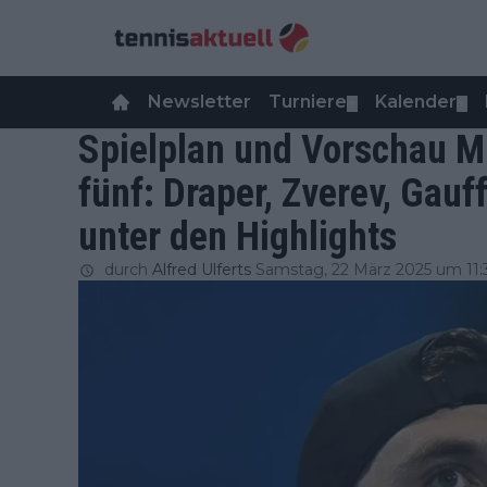
Newsletter
Turniere
Kalender
▼
▼
Spielplan und Vorschau M
fünf: Draper, Zverev, Gau
unter den Highlights
durch
Alfred Ulferts
Samstag, 22 März 2025 um 11: