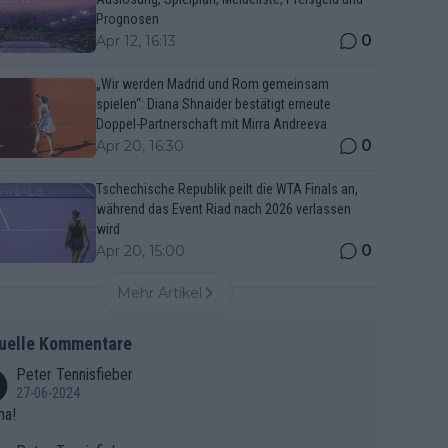
Prognosen
0
Apr 12, 16:13
„Wir werden Madrid und Rom gemeinsam
spielen“: Diana Shnaider bestätigt erneute
Doppel-Partnerschaft mit Mirra Andreeva
0
Apr 20, 16:30
Tschechische Republik peilt die WTA Finals an,
während das Event Riad nach 2026 verlassen
wird
0
Apr 20, 15:00
Mehr Artikel
uelle Kommentare
Peter Tennisfieber
27-06-2024
ma!