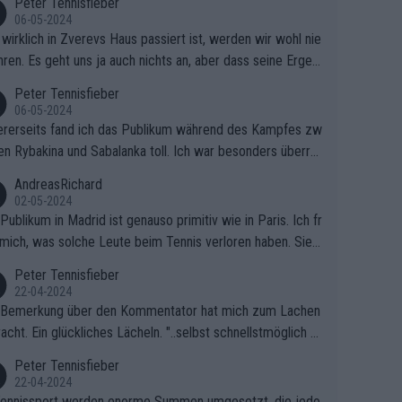
Peter Tennisfieber
06-05-2024
wirklich in Zverevs Haus passiert ist, werden wir wohl nie
hren. Es geht uns ja auch nichts an, aber dass seine Ergeb
e in letzter Zeit gelitten haben, ist ganz klar.
Peter Tennisfieber
06-05-2024
rerseits fand ich das Publikum während des Kampfes zw
en Rybakina und Sabalanka toll. Ich war besonders überras
 wie viele Fans da waren.
AndreasRichard
02-05-2024
Publikum in Madrid ist genauso primitiv wie in Paris. Ich fr
mich, was solche Leute beim Tennis verloren haben. Sie s
en besser zum Fußball gehen, dort sind sie besser aufgeho
Peter Tennisfieber
22-04-2024
 Bemerkung über den Kommentator hat mich zum Lachen
acht. Ein glückliches Lächeln. "..selbst schnellstmöglich na
ause.." 😂🤣🤩
Peter Tennisfieber
22-04-2024
ennissport werden enorme Summen umgesetzt, die jedo