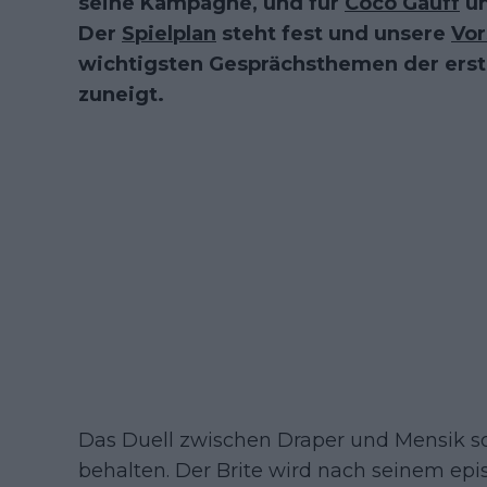
seine Kampagne, und für
Coco Gauff
u
Der
Spielplan
steht fest und unsere
Vor
wichtigsten Gesprächsthemen der ers
zuneigt.
Das Duell zwischen Draper und Mensik so
behalten. Der Brite wird nach seinem epi