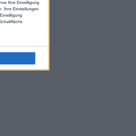
ne Ihre Einwilligung
J-L-Struff wahrscheinlich morge 3 Spiele absolvieren (2.
. Ihre Einstellungen
Einzel 1x Doppel) dank der hervorragenden Unterstützung
Einwilligung
Kommentators für F-A-A
Schaltfläche