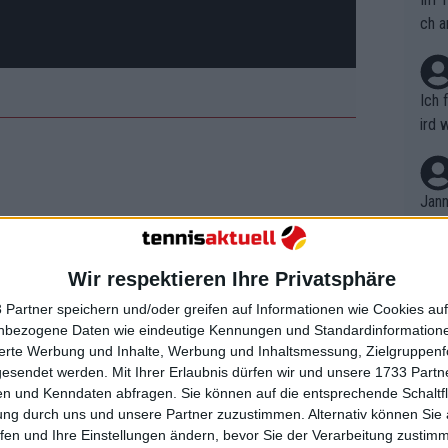
ch a
Ich 
ird 
vers
eine
r in
Jann
em i
gerung: Die Gewinnerin mit 1000 Punkten
merk
s Erreichen des Finales. Für das
eite
Wir respektieren Ihre Privatsphäre
Dopp
t, a
$.
n si
 Partner speichern und/oder greifen auf Informationen wie Cookies au
Wört
mmen
nbezogene Daten wie eindeutige Kennungen und Standardinformatione
sgelder finden Sie unten!
B. C
nt. 
sierte Werbung und Inhalte, Werbung und Inhaltsmessung, Zielgruppen
ause
gesendet werden.
Mit Ihrer Erlaubnis dürfen wir und unsere 1733 Part
ient
Dopp
on v
n und Kenndaten abfragen. Sie können auf die entsprechende Schaltfl
ewon
mmen
ung durch uns und unsere Partner zuzustimmen. Alternativ können Sie au
Fina
Genr
fen und Ihre Einstellungen ändern, bevor Sie der Verarbeitung zustim
ei den Miami Open 2025 zu
kel 