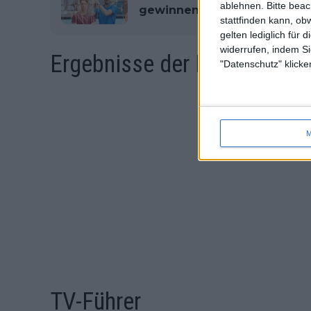
ablehnen.
Bitte bea
gewinnen
stattfinden kann, ob
gelten lediglich für 
widerrufen, indem Si
Ergebnisse der Frauen Mia
"Datenschutz" klicke
M
TV-Führer