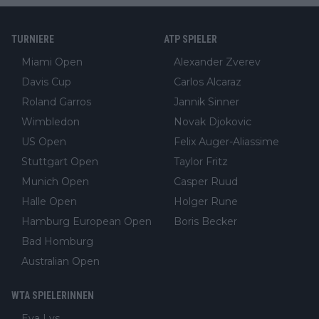
TURNIERE
ATP SPIELER
Miami Open
Alexander Zverev
Davis Cup
Carlos Alcaraz
Roland Garros
Jannik Sinner
Wimbledon
Novak Djokovic
US Open
Felix Auger-Aliassime
Stuttgart Open
Taylor Fritz
Munich Open
Casper Ruud
Halle Open
Holger Rune
Hamburg European Open
Boris Becker
Bad Homburg
Australian Open
WTA SPIELERINNEN
Eva Lys