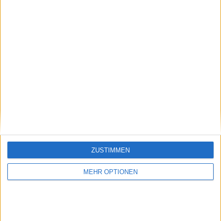
Vorheriger Artikel
Nächster Artikel
Preisgeld Davis Cup-
Roger Federer
ZUSTIMMEN
Finals mit $2.678.571
zusammen mit Rafael
Dollar für den Sieger
Nadal ist nicht
MEHR OPTIONEN
auszuschliessen, sagt
sein langjähriger
Agent