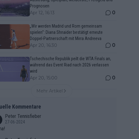
Prognosen
0
Apr 12, 16:13
„Wir werden Madrid und Rom gemeinsam
spielen“: Diana Shnaider bestätigt erneute
Doppel-Partnerschaft mit Mirra Andreeva
0
Apr 20, 16:30
Tschechische Republik peilt die WTA Finals an,
während das Event Riad nach 2026 verlassen
wird
0
Apr 20, 15:00
Mehr Artikel
uelle Kommentare
Peter Tennisfieber
27-06-2024
ma!