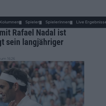
Kolumnen
Spieler
Spielerinnen
Live Ergebniss
▼
▼
▼
it Rafael Nadal ist
t sein langjähriger
 um 16:26