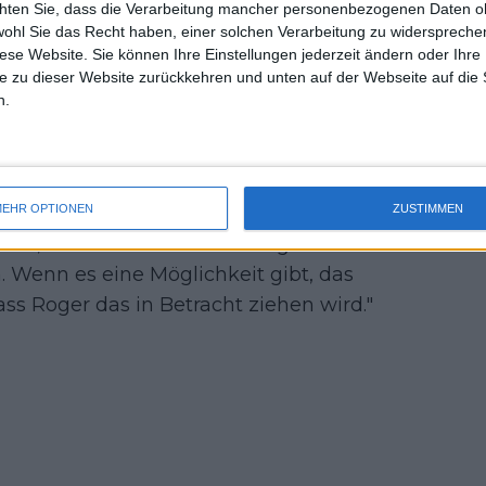
teres Match mehr bestreiten, solange er
chten Sie, dass die Verarbeitung mancher personenbezogenen Daten oh
uss 
wohl Sie das Recht haben, einer solchen Verarbeitung zu widersprechen
Godsick gegenüber Marca.
mal 
diese Website. Sie können Ihre Einstellungen jederzeit ändern oder Ihre 
des 
e zu dieser Website zurückkehren und unten auf der Webseite auf die 
n.
eich mit Federers
EHR OPTIONEN
ZUSTIMMEN
nn, den sie in Südafrika aufgestellt
 Wenn es eine Möglichkeit gibt, das
ass Roger das in Betracht ziehen wird."