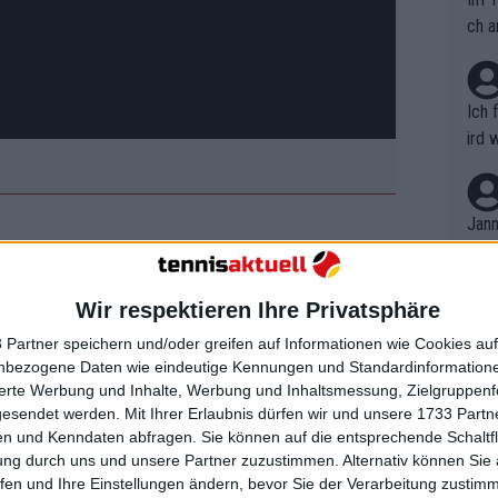
ch a
Ich 
ird 
vers
eine
r in
Jann
em i
sstellung auf zwei verschiedenen
merk
 die großen Drei. Vor allem mit
Novak
eite
Wir respektieren Ihre Privatsphäre
Dopp
t, a
n si
 Partner speichern und/oder greifen auf Informationen wie Cookies au
Wört
mmen
imitrov
gespielt und wird in
nbezogene Daten wie eindeutige Kennungen und Standardinformatione
B. C
nt. 
sierte Werbung und Inhalte, Werbung und Inhaltsmessung, Zielgruppen
 Potro
antreten. Wenn sich also alle
ause
gesendet werden.
Mit Ihrer Erlaubnis dürfen wir und unsere 1733 Part
ient
Dopp
e Wiedervereinigung des Trios durchaus
on v
n und Kenndaten abfragen. Sie können auf die entsprechende Schaltfl
ewon
d Nadal könnte das der Fall sein.
mmen
ung durch uns und unsere Partner zuzustimmen. Alternativ können Sie au
Fina
Genr
fen und Ihre Einstellungen ändern, bevor Sie der Verarbeitung zustim
kel 