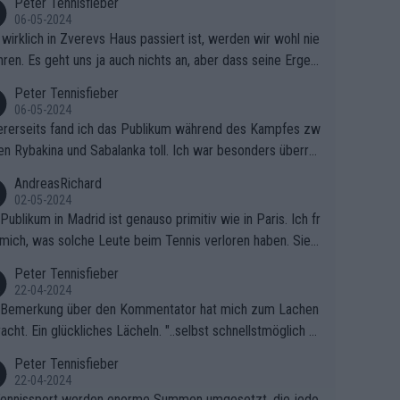
Peter Tennisfieber
06-05-2024
wirklich in Zverevs Haus passiert ist, werden wir wohl nie
hren. Es geht uns ja auch nichts an, aber dass seine Ergeb
e in letzter Zeit gelitten haben, ist ganz klar.
Peter Tennisfieber
06-05-2024
rerseits fand ich das Publikum während des Kampfes zw
en Rybakina und Sabalanka toll. Ich war besonders überras
 wie viele Fans da waren.
AndreasRichard
02-05-2024
Publikum in Madrid ist genauso primitiv wie in Paris. Ich fr
mich, was solche Leute beim Tennis verloren haben. Sie s
en besser zum Fußball gehen, dort sind sie besser aufgeho
Peter Tennisfieber
22-04-2024
 Bemerkung über den Kommentator hat mich zum Lachen
acht. Ein glückliches Lächeln. "..selbst schnellstmöglich na
ause.." 😂🤣🤩
Peter Tennisfieber
22-04-2024
ennissport werden enorme Summen umgesetzt, die jedo