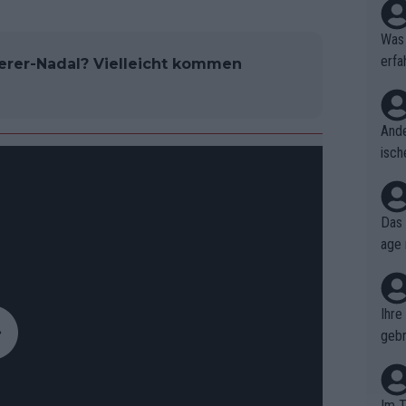
Was 
erfa
erer-Nadal? Vielleicht kommen
niss
Ande
isch
cht,
Das 
age 
ollt
ben.
Ihre
gebr
ch H
Im T