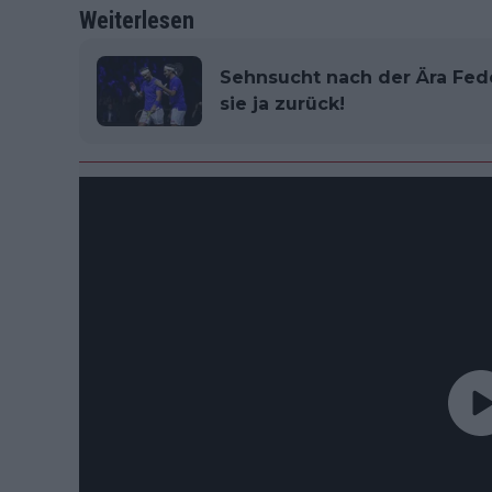
Weiterlesen
Sehnsucht nach der Ära Fed
sie ja zurück!