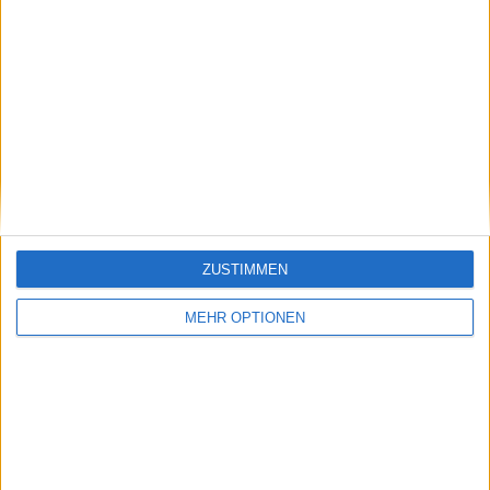
Schreiber für tennisaktuell.de seit Anfang 2023. Ich bin ein
begeisterter Tennis Fan. Meine Lieblings Spieler sind
Alexander Zverev und Angelique Kerber aus deutscher
Sicht der "neuen" Generation sowie Henri Leconte,
Mansur Bahrami, Carlos Alcaraz, Novak Djokovic und Pete
Sampras.
Beiträge des Autors ansehen
ZUSTIMMEN
Klatscht
0
Besucher
0
MEHR OPTIONEN