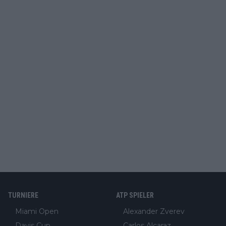
TURNIERE
ATP SPIELER
Miami Open
Alexander Zverev
Davis Cup
Carlos Alcaraz