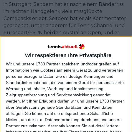
in Stuttgart. Seitdem hat er nach einem Bänderriss
im rechten Handgelenk viele missglückte
Comebacks erlebt. Seitdem hat er als Kommentator
gearbeitet, unter anderem für Tennis Channel und
Eurosport/ESPN bei den Australian Open, und er
gibt zu, dass es Diskussionen über seine
Tenniszukunft gibt.
Wir respektieren Ihre Privatsphäre
Weiterlesen
Wir und unsere 1733 Partner speichern und/oder greifen auf
Informationen wie Cookies auf einem Gerät zu und verarbeiten
"Es war brutal, nicht wahr?": Tim
personenbezogene Daten wie eindeutige Kennungen und
Henman und Nick Kyrgios
Standardinformationen, die von einem Gerät für personalisierte
staunen über Novak Djokovic und
Werbung und Inhalte, Werbung und Inhaltsmessung,
nennen ihn den "klaren
Zielgruppenforschung und Serviceentwicklung gesendet
Favoriten" für die Australian
werden.
Mit Ihrer Erlaubnis dürfen wir und unsere 1733 Partner
über Gerätescans genaue Standortdaten und Kenndaten
Open
abfragen. Sie können auf die entsprechende Schaltfläche
klicken, um der o. a. Datenverarbeitung durch uns und unsere
Partner zuzustimmen. Alternativ können Sie auf detailliertere
Informationen zugreifen und Ihre Einstellungen ändern, bevor