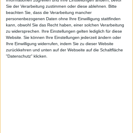
Sie der Verarbeitung zustimmen oder diese ablehnen.
Bitte
beachten Sie, dass die Verarbeitung mancher
personenbezogenen Daten ohne Ihre Einwilligung stattfinden
kann, obwohl Sie das Recht haben, einer solchen Verarbeitung
zu widersprechen. Ihre Einstellungen gelten lediglich für diese
Website. Sie können Ihre Einstellungen jederzeit ändern oder
Ihre Einwilligung widerrufen, indem Sie zu dieser Website
zurückkehren und unten auf der Webseite auf die Schaltfläche
"Datenschutz" klicken.
"Die Realität ist, dass ein Teil von mir weiß, dass meine
Zeit in diesem Sport vorbei sein könnte. Und das ist
für mich in Ordnung. Es ist ein Gespräch, das geführt
werden musste. Ich stehe an einem Scheideweg in