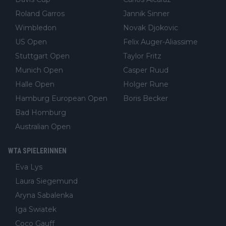
Roland Garros
Jannik Sinner
Wimbledon
Novak Djokovic
US Open
Felix Auger-Aliassime
Stuttgart Open
Taylor Fritz
Munich Open
Casper Ruud
Halle Open
Holger Rune
Hamburg European Open
Boris Becker
Bad Homburg
Australian Open
WTA SPIELERINNEN
Eva Lys
Laura Siegemund
Aryna Sabalenka
Iga Swiatek
Coco Gauff