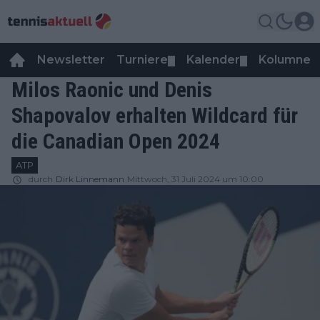
Newsletter
Turniere
Kalender
Kolumnen
▼
▼
Milos Raonic und Denis
Shapovalov erhalten Wildcard für
die Canadian Open 2024
ATP
durch
Dirk Linnemann
Mittwoch, 31 Juli 2024 um 10:00