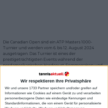
Die Canadian Open sind ein ATP Masters 1000-
Turnier und werden vom 6. bis 12. August 2024
ausgetragen. Das Turnier ist eines der
prestigeträchtigsten Events während der
nordamerikanischen Hardcourt-Sommersaison und
kann auf eine reiche Geschichte von Champions wie
Roger Federer und Rafael Nadal bis hin zu Andy
Wir respektieren Ihre Privatsphäre
Murray und dem Sieger von 2023, Jannik Sinner,
zurückblicken.
Wir und unsere 1733 Partner speichern und/oder greifen auf
Informationen wie Cookies auf einem Gerät zu und verarbeiten
personenbezogene Daten wie eindeutige Kennungen und
Wildcards für die Canadian
Standardinformationen, die von einem Gerät für personalisierte