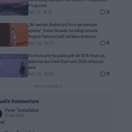
Prognosen
0
Apr 12, 16:13
„Wir werden Madrid und Rom gemeinsam
spielen“: Diana Shnaider bestätigt erneute
Doppel-Partnerschaft mit Mirra Andreeva
0
Apr 20, 16:30
Tschechische Republik peilt die WTA Finals an,
während das Event Riad nach 2026 verlassen
wird
0
Apr 20, 15:00
Mehr Artikel
uelle Kommentare
Peter Tennisfieber
27-06-2024
ma!