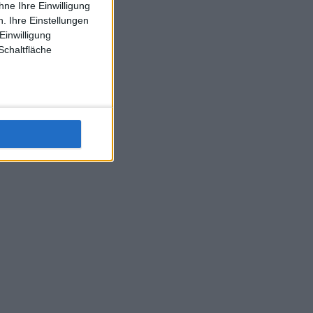
ne Ihre Einwilligung
J-L-Struff wahrscheinlich morge 3 Spiele absolvieren (2.
. Ihre Einstellungen
Einzel 1x Doppel) dank der hervorragenden Unterstützung
Einwilligung
Kommentators für F-A-A
Schaltfläche