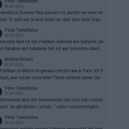
Peter Tennisfieber
06-05-2024
wirklich in Zverevs Haus passiert ist, werden wir wohl nie
hren. Es geht uns ja auch nichts an, aber dass seine Ergeb
e in letzter Zeit gelitten haben, ist ganz klar.
Peter Tennisfieber
06-05-2024
rerseits fand ich das Publikum während des Kampfes zw
en Rybakina und Sabalanka toll. Ich war besonders überras
 wie viele Fans da waren.
AndreasRichard
02-05-2024
Publikum in Madrid ist genauso primitiv wie in Paris. Ich fr
mich, was solche Leute beim Tennis verloren haben. Sie s
en besser zum Fußball gehen, dort sind sie besser aufgeho
Peter Tennisfieber
22-04-2024
 Bemerkung über den Kommentator hat mich zum Lachen
acht. Ein glückliches Lächeln. "..selbst schnellstmöglich na
ause.." 😂🤣🤩
Peter Tennisfieber
22-04-2024
ennissport werden enorme Summen umgesetzt, die jedo