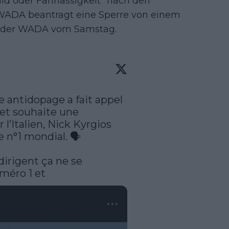
uld oder Fahrlässigkeit" nach den
 WADA beantragt eine Sperre von einem
ung der WADA vom Samstag.
 antidopage a fait appel 
 et souhaite une 
l’Italien, Nick Kyrgios 
 n°1 mondial. 🗣️

dirigent ça ne se 
uméro 1 et 