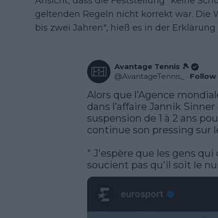
Ansicht, dass die Feststellung "keine Sch
geltenden Regeln nicht korrekt war. Die
bis zwei Jahren", hieß es in der Erklär
Avantage Tennis 🎾
@
AvantageTennis_
·
Follow
Alors que l’Agence mondiale
dans l’affaire Jannik Sinner
suspension de 1 à 2 ans pour 
continue son pressing sur le
" J'espère que les gens qui 
soucient pas qu'il soit le n