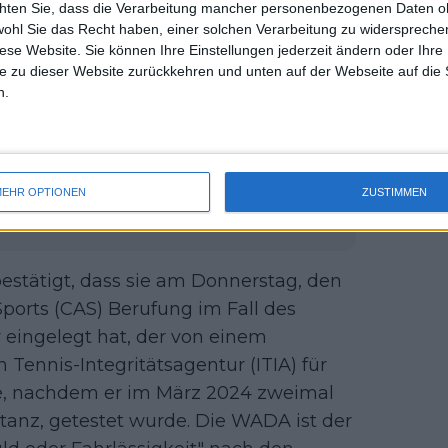
mmern sich nicht darum, dass er die
chten Sie, dass die Verarbeitung mancher personenbezogenen Daten oh
uss 
wohl Sie das Recht haben, einer solchen Verarbeitung zu widersprechen
gios im Kommentarbereich eines
mal 
diese Website. Sie können Ihre Einstellungen jederzeit ändern oder Ihre 
des 
 Story: "Hahaha, vielleicht doch nicht so
e zu dieser Website zurückkehren und unten auf der Webseite auf die 
n.
siver Kritik an Jannik Sinner's
EHR OPTIONEN
ZUSTIMMEN
chnell seine Bemerkung
stätigt, dass sie am Donnerstag, den
ports (CAS) Berufung im Fall des
r eingelegt hat, der von einem
Tennis-Integritätsagentur (ITIA) für
de, nachdem er im März 2024 zweimal
stanz, getestet wurde. Die WADA ist der