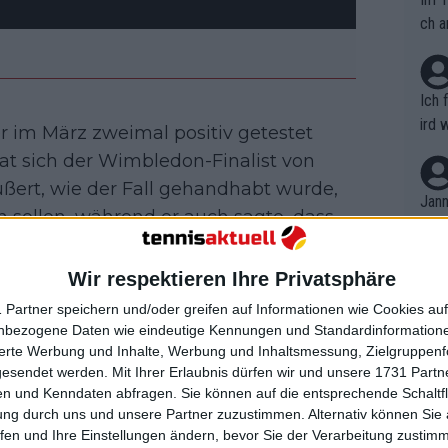
ch a
Ich 
ird 
 im März zweimal positiv getestet
vers
hat sich der Wimbledon-Finalist von
eine
ußert, wie der Fall gehandhabt wurde,
r in
Jann
 sollen, während er auch sagte, dass
em i
sich auch über seine Ex-Freundin und
merk
eite
kaya
, geäußert und sie als "zweiten
Wir respektieren Ihre Privatsphäre
Dopp
t, a
n si
 Partner speichern und/oder greifen auf Informationen wie Cookies au
Wört
mmen
nbezogene Daten wie eindeutige Kennungen und Standardinformatione
B. C
verurteilt und von Kyrgios schnell
nt. 
sierte Werbung und Inhalte, Werbung und Inhaltsmessung, Zielgruppen
ause
er die Nachricht in den sozialen Medien
gesendet werden.
Mit Ihrer Erlaubnis dürfen wir und unsere 1731 Part
ient
Dopp
on v
n und Kenndaten abfragen. Sie können auf die entsprechende Schaltfl
ewon
mmen
ung durch uns und unsere Partner zuzustimmen. Alternativ können Sie au
Fina
ahahahahahahaha Gott, ich hoffe,
Genr
fen und Ihre Einstellungen ändern, bevor Sie der Verarbeitung zustim
kel 