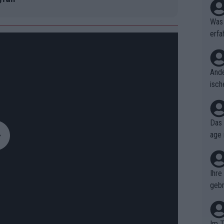
Was 
erfa
niss
Ande
isch
cht,
Das 
age 
ollt
ben.
Ihre
gebr
ch H
Im T