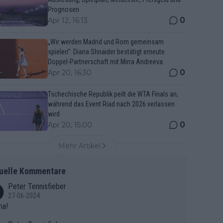
Prognosen
0
Apr 12, 16:13
„Wir werden Madrid und Rom gemeinsam
spielen“: Diana Shnaider bestätigt erneute
Doppel-Partnerschaft mit Mirra Andreeva
0
Apr 20, 16:30
Tschechische Republik peilt die WTA Finals an,
während das Event Riad nach 2026 verlassen
wird
0
Apr 20, 15:00
Mehr Artikel
uelle Kommentare
Peter Tennisfieber
27-06-2024
ma!