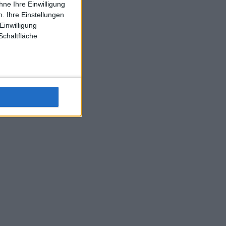
ne Ihre Einwilligung
J-L-Struff wahrscheinlich morge 3 Spiele absolvieren (2.
. Ihre Einstellungen
Einzel 1x Doppel) dank der hervorragenden Unterstützung
Einwilligung
Kommentators für F-A-A
Schaltfläche