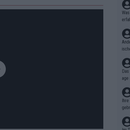
Was 
erfa
niss
Ande
isch
cht,
Das 
age 
ollt
ben.
Ihre
gebr
ch H
Im T