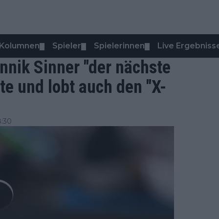
Kolumnen
Spieler
Spielerinnen
Live Ergebniss
▼
▼
▼
annik Sinner "der nächste
te und lobt auch den "X-
8:30