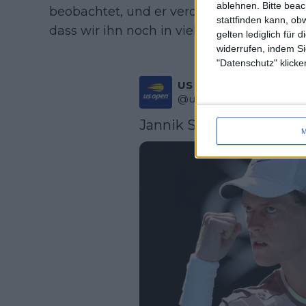
ablehnen.
Bitte bea
beobachtet, und er verdient jeden Erfolg, 
stattfinden kann, ob
dass wir ihn noch in vielen Endspielen seh
gelten lediglich für 
widerrufen, indem Si
"Datenschutz" klicke
US Open Tennis
@
usopen
·
Follow
Jannik Sinner just did th
M