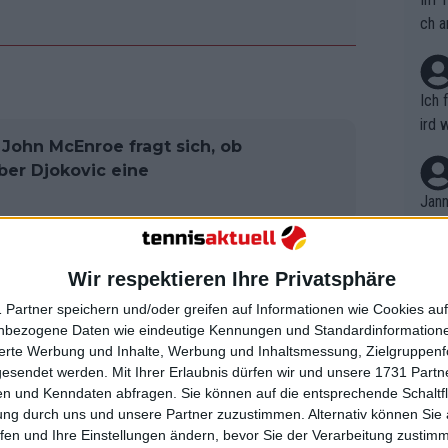
ch a
Ich 
ird 
 John McEnroe fragt sich, ob
vers
ber Djokovic eine
eine
r in
Jann
em i
merk
um sich von einer Verletzung zu erholen,
eite
Wir respektieren Ihre Privatsphäre
Dopp
n dem er zugab, dass Alcaraz einen "X"-
t, a
n si
tützte Sinner dabei, so erfolgreich wie
 Partner speichern und/oder greifen auf Informationen wie Cookies au
Wört
mmen
nbezogene Daten wie eindeutige Kennungen und Standardinformatione
 und den Willen hat, zu lernen und
B. C
nt. 
sierte Werbung und Inhalte, Werbung und Inhaltsmessung, Zielgruppen
ause
gesendet werden.
Mit Ihrer Erlaubnis dürfen wir und unsere 1731 Part
ient
Dopp
on v
n und Kenndaten abfragen. Sie können auf die entsprechende Schaltfl
ewon
 sich zu verbessern", sagte die
mmen
ung durch uns und unsere Partner zuzustimmen. Alternativ können Sie au
Fina
ihn in den letzten ein, zwei Jahren
Genr
fen und Ihre Einstellungen ändern, bevor Sie der Verarbeitung zustim
kel 