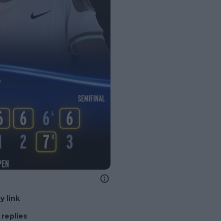
y link
replies