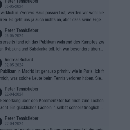
Peter Tennisfieber
06-05-2024
wirklich in Zverevs Haus passiert ist, werden wir wohl nie
hren. Es geht uns ja auch nichts an, aber dass seine Ergeb
e in letzter Zeit gelitten haben, ist ganz klar.
Peter Tennisfieber
06-05-2024
rerseits fand ich das Publikum während des Kampfes zw
en Rybakina und Sabalanka toll. Ich war besonders überras
 wie viele Fans da waren.
AndreasRichard
02-05-2024
Publikum in Madrid ist genauso primitiv wie in Paris. Ich fr
mich, was solche Leute beim Tennis verloren haben. Sie s
en besser zum Fußball gehen, dort sind sie besser aufgeho
Peter Tennisfieber
22-04-2024
 Bemerkung über den Kommentator hat mich zum Lachen
acht. Ein glückliches Lächeln. "..selbst schnellstmöglich na
ause.." 😂🤣🤩
Peter Tennisfieber
22-04-2024
ennissport werden enorme Summen umgesetzt, die jedo