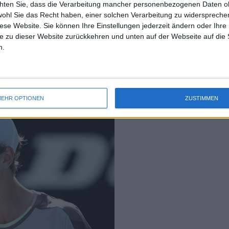
chten Sie, dass die Verarbeitung mancher personenbezogenen Daten oh
uss 
der sich ihm bietet, und ich bin sicher,
wohl Sie das Recht haben, einer solchen Verarbeitung zu widersprechen
mal 
en werden. Das ist sicher."
diese Website. Sie können Ihre Einstellungen jederzeit ändern oder Ihre 
des 
e zu dieser Website zurückkehren und unten auf der Webseite auf die 
n.
e impossible! 🤯 
EHR OPTIONEN
ZUSTIMMEN