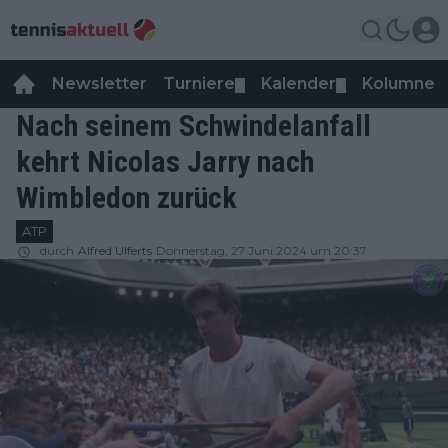
Newsletter
Turniere
Kalender
Kolumnen
▼
▼
Nach seinem Schwindelanfall
kehrt Nicolas Jarry nach
Wimbledon zurück
ATP
durch
Alfred Ulferts
Donnerstag, 27 Juni 2024 um 20:37