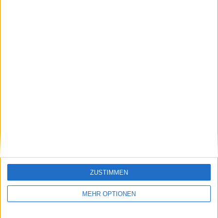
Klatscht
0
Besucher
0
ZUSTIMMEN
MEHR OPTIONEN
Vorheriger Artikel
Nächster Artikel
ATP Mallorca:
Die 5 besten ATP
Sebastian Ofner nach
Stars, die den