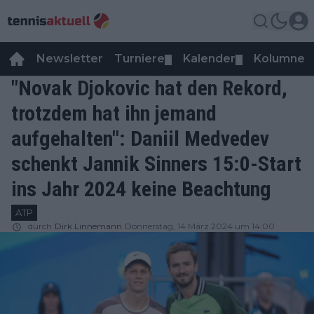
Newsletter
Turniere
Kalender
Kolumnen
▼
▼
"Novak Djokovic hat den Rekord,
trotzdem hat ihn jemand
aufgehalten": Daniil Medvedev
schenkt Jannik Sinners 15:0-Start
ins Jahr 2024 keine Beachtung
ATP
durch
Dirk Linnemann
Donnerstag, 14 März 2024 um 14:00