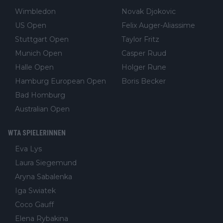
Wimbledon
Novak Djokovic
US Open
Felix Auger-Aliassime
Stuttgart Open
Taylor Fritz
Munich Open
Casper Ruud
Halle Open
Holger Rune
Hamburg European Open
Boris Becker
Bad Homburg
Australian Open
WTA SPIELERINNEN
Eva Lys
Laura Siegemund
Aryna Sabalenka
Iga Swiatek
Coco Gauff
Elena Rybakina