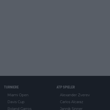
TURNIERE
ATP SPIELER
Miami Open
Alexander Zverev
Davis Cup
Carlos Alcaraz
Roland Garros
Jannik Sinner