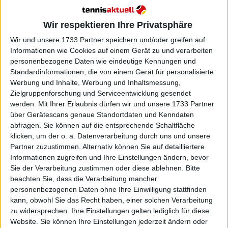
Tiebreaks, wie wir sie gestern gesehen haben, weiß
man, dass der Aufschlag auf der Linie landen wird,
Wir respektieren Ihre Privatsphäre
der Return wird ins Netz gehen. Man weiß, was man
zu tun hat. Du bist in der Zone und es ist ein
Wir und unsere 1733 Partner speichern und/oder greifen auf
Informationen wie Cookies auf einem Gerät zu und verarbeiten
großartiges Gefühl, und das ist mit Sicherheit das
personenbezogene Daten wie eindeutige Kennungen und
Gefühl, das er im Moment hat."
Standardinformationen, die von einem Gerät für personalisierte
Werbung und Inhalte, Werbung und Inhaltsmessung,
Zielgruppenforschung und Serviceentwicklung gesendet
werden.
Mit Ihrer Erlaubnis dürfen wir und unsere 1733 Partner
über Gerätescans genaue Standortdaten und Kenndaten
abfragen. Sie können auf die entsprechende Schaltfläche
klicken, um der o. a. Datenverarbeitung durch uns und unsere
Partner zuzustimmen. Alternativ können Sie auf detailliertere
Informationen zugreifen und Ihre Einstellungen ändern, bevor
Sie der Verarbeitung zustimmen oder diese ablehnen.
Bitte
beachten Sie, dass die Verarbeitung mancher
personenbezogenen Daten ohne Ihre Einwilligung stattfinden
kann, obwohl Sie das Recht haben, einer solchen Verarbeitung
zu widersprechen. Ihre Einstellungen gelten lediglich für diese
Website. Sie können Ihre Einstellungen jederzeit ändern oder