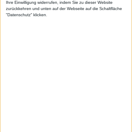
Ihre Einwilligung widerrufen, indem Sie zu dieser Website
zurückkehren und unten auf der Webseite auf die Schaltfläche
"Datenschutz" klicken.
Weiterlesen
"Im Moment wird das Tennis
langsamer": Daniil Medvedev
weist auf alarmierenden Trend
hin, der sein Spiel beeinträchtigt
"Irgendwann hört es immer auf. Ich glaube, Novak
Djokovic hat den Rekord, 46 oder so. Trotzdem hat
ihn jemand aufgehalten. Ich weiß nicht einmal, wer
es war."
"Aber wenn ich oder jemand anderes gegen Jannik
Sinner spielt, dann macht das in der Umkleidekabine
nicht viel aus. Weißt du, du gehst auf den Platz und