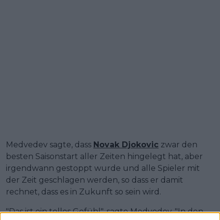
Medvedev sagte, dass
Novak Djokovic
zwar den
besten Saisonstart aller Zeiten hingelegt hat, aber
irgendwann gestoppt wurde und alle Spieler mit
der Zeit geschlagen werden, so dass er damit
rechnet, dass es in Zukunft so sein wird.
"Das ist ein tolles Gefühl", sagte Medvedev. "In den