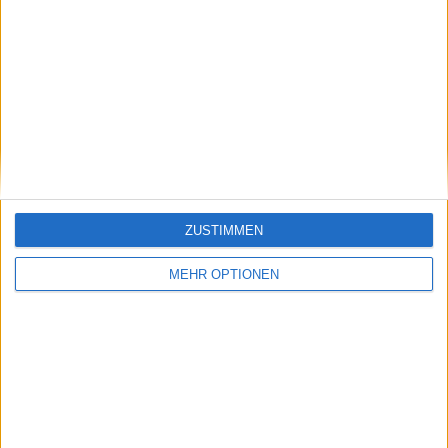
Vorheriger Artikel
Nächster Artikel
Alles nur wegen des
(VIDEO) Andrey
Geldes? Jimmy
Rublev als
Connors sieht das
Sicherheitskraft?
nicht so, während
Maria Sakkari als
Rafael Nadal nach
Popcorn-Verkäuferin?
dem Netflix Slam in
Top-Tennisstars
Indian Wells eine
verkleiden sich in
ZUSTIMMEN
Kontroverse auslöst
Indian Wells als
Personal
MEHR OPTIONEN