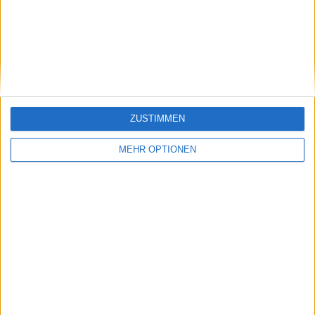
Indian Wells : Tatjana
WTA Indian Wells:
MARIA (36) verliert in
Angelique Kerber
der Nacht gegen
schlägt mit Jelena
Jasmine PAOLINI in
Ostapenko erstmals
der zweiten Runde in
eine Top-Ten-
Indian Wells
Spielerin nach
Comeback
ZUSTIMMEN
MEHR OPTIONEN
Schreiben Sie einen Kommentar