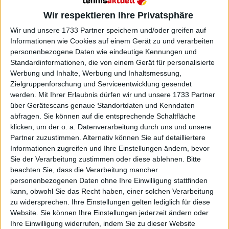
Wir respektieren Ihre Privatsphäre
Wir und unsere 1733 Partner speichern und/oder greifen auf
Informationen wie Cookies auf einem Gerät zu und verarbeiten
personenbezogene Daten wie eindeutige Kennungen und
Standardinformationen, die von einem Gerät für personalisierte
Werbung und Inhalte, Werbung und Inhaltsmessung,
Zielgruppenforschung und Serviceentwicklung gesendet
werden.
Mit Ihrer Erlaubnis dürfen wir und unsere 1733 Partner
über Gerätescans genaue Standortdaten und Kenndaten
abfragen. Sie können auf die entsprechende Schaltfläche
klicken, um der o. a. Datenverarbeitung durch uns und unsere
Partner zuzustimmen. Alternativ können Sie auf detailliertere
Informationen zugreifen und Ihre Einstellungen ändern, bevor
Weiterlesen
Sie der Verarbeitung zustimmen oder diese ablehnen.
Bitte
beachten Sie, dass die Verarbeitung mancher
personenbezogenen Daten ohne Ihre Einwilligung stattfinden
Turnierdirektor Tommy Haas ist
kann, obwohl Sie das Recht haben, einer solchen Verarbeitung
"enttäuscht" über Rafael Nadals
zu widersprechen. Ihre Einstellungen gelten lediglich für diese
Rückzug aus Indian Wells und
Website. Sie können Ihre Einstellungen jederzeit ändern oder
fordert von den Fans eine
Ihre Einwilligung widerrufen, indem Sie zu dieser Website