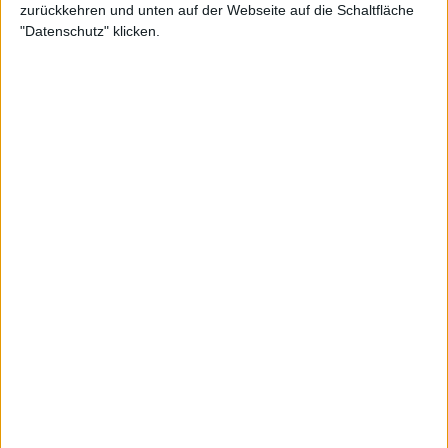
Rückerstattung
zurückkehren und unten auf der Webseite auf die Schaltfläche
"Datenschutz" klicken.
"Ich bin sehr traurig, dass ich mich von diesem
großartigen Turnier in Indian Wells zurückziehen
muss", schrieb Nadal. "Jeder weiß, wie sehr ich diesen
Ort liebe... Ich habe hart gearbeitet und trainiert,
und ihr wisst alle, dass ich dieses Wochenende einen
Test gemacht habe, aber ich fühle mich nicht bereit,
auf höchstem Niveau bei einem so wichtigen Event
zu spielen."
Diese Entwicklung gab Djokovic einen großen
Auftrieb, da er nun der einzige Spieler im
Wettbewerb ist, der die Chance hat, den Rekord des
ehemaligen Weltranglistenersten
Roger Federer
in
Indian Wells zu überholen.
Weiterlesen