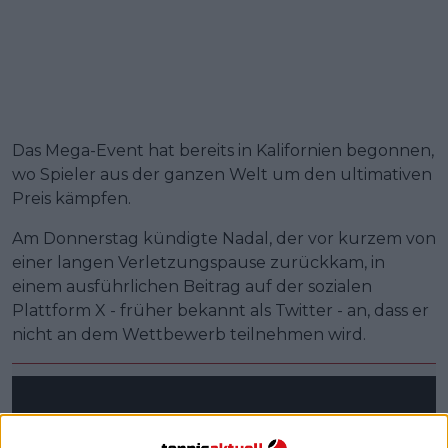
Das Mega-Event hat bereits in Kalifornien begonnen,
wo Spieler aus der ganzen Welt um den ultimativen
Preis kämpfen.
Am Donnerstag kündigte Nadal, der vor kurzem von
einer langen Verletzungspause zurückkam, in
einem ausführlichen Beitrag auf der sozialen
Plattform X - früher bekannt als Twitter - an, dass er
nicht an dem Wettbewerb teilnehmen wird.