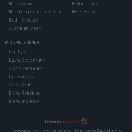
Halle Open
Holger Rune
Hamburg European Open
Boris Becker
Bad Homburg
Australian Open
WTA SPIELERINNEN
Eva Lys
Laura Siegemund
Aryna Sabalenka
Iga Swiatek
Coco Gauff
Elena Rybakina
Mirra Andreeva
Impressum und Vertrieb (Über uns)
Redaktion