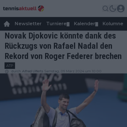
Newsletter
Turniere
Kalender
Kolumnen
▼
▼
Novak Djokovic könnte dank des
Rückzugs von Rafael Nadal den
Rekord von Roger Federer brechen
ATP
durch
Alfred Ulferts
Samstag, 09 März 2024 um 10:00