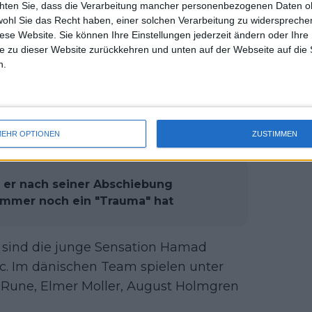
chten Sie, dass die Verarbeitung mancher personenbezogenen Daten oh
uss 
te Grand Slam des Jahres 2025 wird vom
wohl Sie das Recht haben, einer solchen Verarbeitung zu widersprechen
mal 
diese Website. Sie können Ihre Einstellungen jederzeit ändern oder Ihre 
en, wo Spieler aus der ganzen Welt ihr
des 
e zu dieser Website zurückkehren und unten auf der Webseite auf die 
ultimativen Preis sichern wollen. Man
n.
orene Star so kurz nach seiner Grand
en noch fit genug ist, um an einem so
EHR OPTIONEN
ZUSTIMMEN
s er nach seiner Abschiebung
 immer noch ein "Trauma" hat
 sind die junge Sensation Hamad
ic. Im dänischen Team spielen unter
Rune, Elmer Moller, August Holmgren