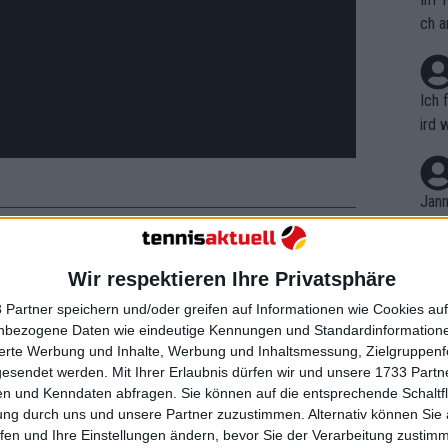
ch a
Ich 
ird 
vers
eine
r in
Jann
em i
merk
tärksten Mannschaft anzutreten und
eite
Wir respektieren Ihre Privatsphäre
Dopp
an jeden Gegner zu haben. So wird es
t, a
n si
 Partner speichern und/oder greifen auf Informationen wie Cookies au
Wört
 alle zusammenkommen, von Australien
mmen
nbezogene Daten wie eindeutige Kennungen und Standardinformatione
B. C
nt. 
sierte Werbung und Inhalte, Werbung und Inhaltsmessung, Zielgruppen
ause
gesendet werden.
Mit Ihrer Erlaubnis dürfen wir und unsere 1733 Part
ient
Dopp
on v
enn man bedenkt, dass Djokovic, der
n und Kenndaten abfragen. Sie können auf die entsprechende Schaltfl
ewon
mmen
ung durch uns und unsere Partner zuzustimmen. Alternativ können Sie au
pieler in der Geschichte des
Fina
Genr
fen und Ihre Einstellungen ändern, bevor Sie der Verarbeitung zustim
 Open-Ära gilt, auch bei den kommenden
kel 