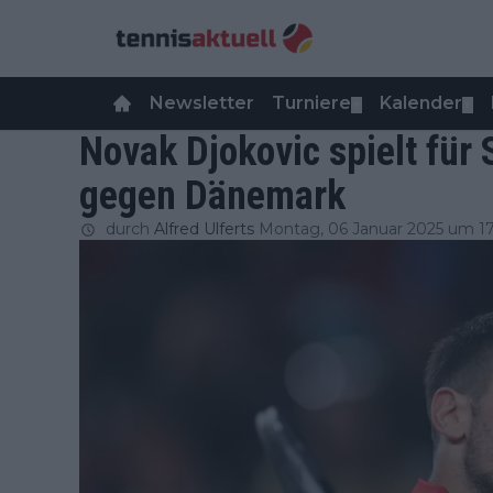
Newsletter
Turniere
Kalender
▼
▼
Novak Djokovic spielt für
gegen Dänemark
durch
Alfred Ulferts
Montag, 06 Januar 2025 um 17