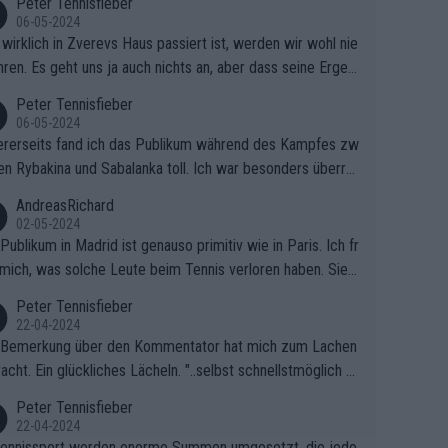
Peter Tennisfieber
06-05-2024
wirklich in Zverevs Haus passiert ist, werden wir wohl nie
hren. Es geht uns ja auch nichts an, aber dass seine Ergeb
e in letzter Zeit gelitten haben, ist ganz klar.
Peter Tennisfieber
06-05-2024
rerseits fand ich das Publikum während des Kampfes zw
en Rybakina und Sabalanka toll. Ich war besonders überras
 wie viele Fans da waren.
AndreasRichard
02-05-2024
Publikum in Madrid ist genauso primitiv wie in Paris. Ich fr
mich, was solche Leute beim Tennis verloren haben. Sie s
en besser zum Fußball gehen, dort sind sie besser aufgeho
Peter Tennisfieber
22-04-2024
 Bemerkung über den Kommentator hat mich zum Lachen
acht. Ein glückliches Lächeln. "..selbst schnellstmöglich na
ause.." 😂🤣🤩
Peter Tennisfieber
22-04-2024
ennissport werden enorme Summen umgesetzt, die jedo