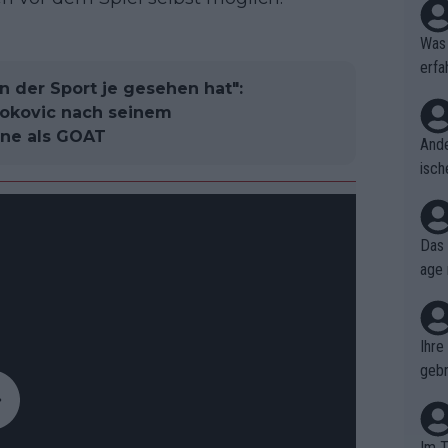
Was 
erfa
en der Sport je gesehen hat":
niss
Djokovic nach seinem
ane als GOAT
Ande
isch
cht,
Das 
age 
ollt
ben.
Ihre
gebr
ch H
Im T