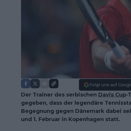
Folgt uns auf Googl
Der Trainer des serbischen
Davis Cup
-
gegeben, dass der legendäre Tennisst
Begegnung gegen Dänemark dabei sein 
und 1. Februar in Kopenhagen statt.