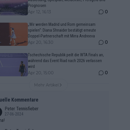
Prognosen
0
Apr 12, 16:13
„Wir werden Madrid und Rom gemeinsam
spielen“: Diana Shnaider bestätigt erneute
Doppel-Partnerschaft mit Mirra Andreeva
0
Apr 20, 16:30
Tschechische Republik peilt die WTA Finals an,
während das Event Riad nach 2026 verlassen
wird
0
Apr 20, 15:00
Mehr Artikel
uelle Kommentare
Peter Tennisfieber
27-06-2024
ma!