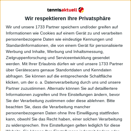
Die besten acht Spieler der ATP Race-Rangliste
qualifizieren sich für die ATP Finals. Er liegt nun auf
Wir respektieren Ihre Privatsphäre
dem neunten Platz, während Fritz ihn von Platz 7
verdrängt hat. Auch Alex de Minaur liegt in der
Wir und unsere 1733 Partner speichern und/oder greifen auf
aktuellen Rangliste nach seinem starken Auftritt bei
Informationen wie Cookies auf einem Gerät zu und verarbeiten
personenbezogene Daten wie eindeutige Kennungen und
den US Open noch vor Novak Djokovic.
Standardinformationen, die von einem Gerät für personalisierte
Werbung und Inhalte, Werbung und Inhaltsmessung,
Zielgruppenforschung und Serviceentwicklung gesendet
werden.
Mit Ihrer Erlaubnis dürfen wir und unsere 1733 Partner
über Gerätescans genaue Standortdaten und Kenndaten
abfragen. Sie können auf die entsprechende Schaltfläche
klicken, um der o. a. Datenverarbeitung durch uns und unsere
Partner zuzustimmen. Alternativ können Sie auf detailliertere
Informationen zugreifen und Ihre Einstellungen ändern, bevor
Sie der Verarbeitung zustimmen oder diese ablehnen.
Bitte
beachten Sie, dass die Verarbeitung mancher
personenbezogenen Daten ohne Ihre Einwilligung stattfinden
kann, obwohl Sie das Recht haben, einer solchen Verarbeitung
zu widersprechen. Ihre Einstellungen gelten lediglich für diese