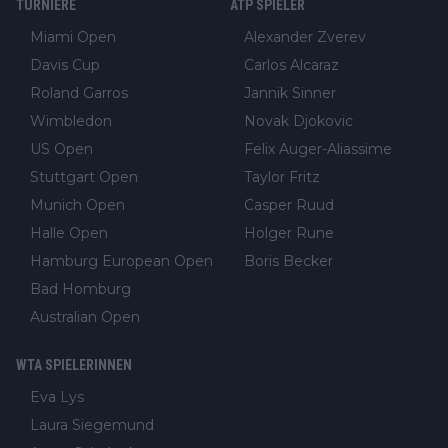
TURNIERE
ATP SPIELER
Miami Open
Alexander Zverev
Davis Cup
Carlos Alcaraz
Roland Garros
Jannik Sinner
Wimbledon
Novak Djokovic
US Open
Felix Auger-Aliassime
Stuttgart Open
Taylor Fritz
Munich Open
Casper Ruud
Halle Open
Holger Rune
Hamburg European Open
Boris Becker
Bad Homburg
Australian Open
WTA SPIELERINNEN
Eva Lys
Laura Siegemund