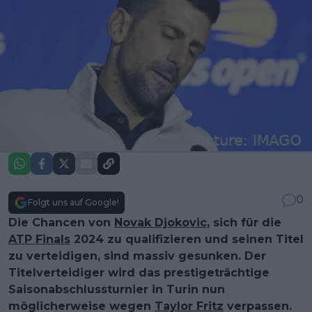
0
Folgt uns auf Google!
Die Chancen von
Novak Djokovic
, sich für die
ATP Finals
2024 zu qualifizieren und seinen Titel
zu verteidigen, sind massiv gesunken. Der
Titelverteidiger wird das prestigeträchtige
Saisonabschlussturnier in Turin nun
möglicherweise wegen
Taylor Fritz
verpassen.