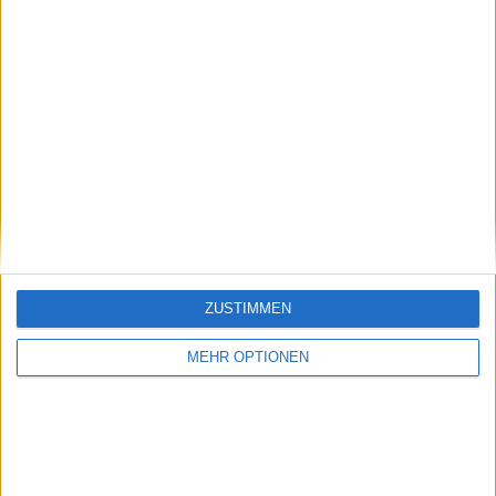
Vorheriger Artikel
Nächster Artikel
"Ich glaube, ich
Maria Sharapova
würde es an den
neben den Bryan-
Nagel hängen" -
Brüdern für die
ZUSTIMMEN
Martina Navratilova
International Tennis
äußert sich zum
Hall of Fame
MEHR OPTIONEN
Rücktritt von Rafael
nominiert
Nadal