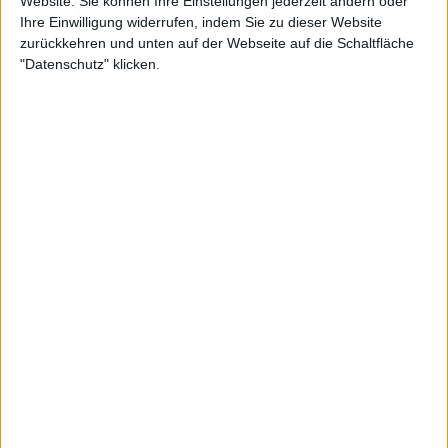
Website. Sie können Ihre Einstellungen jederzeit ändern oder
Ihre Einwilligung widerrufen, indem Sie zu dieser Website
zurückkehren und unten auf der Webseite auf die Schaltfläche
"Datenschutz" klicken.
Weiterlesen
ATP - $6.000.000 Preisgeld für
den Sieger des Saudi Six Kings
Slam 2024 mit Djokovic, Nadal,
Alcaraz und Sinner
Einer, der für weitere Albträume sorgen könnte, da
er heute Abend gegen Jack Draper um einen Platz
im Halbfinale kämpft, und wenn er gewinnt, könnte
es für Djokovic noch schlimmer werden. Jannik
Sinner, Carlos Alcaraz und Alexander Zverev sind
sicher qualifiziert. Daniil Medvedev, Casper Ruud
und Andrey Rublev sind ebenfalls weiter.