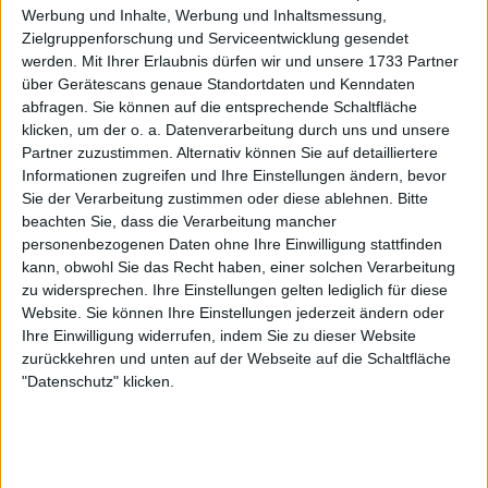
Werbung und Inhalte, Werbung und Inhaltsmessung,
Tsitsipas wehrt sich gegen den
Zielgruppenforschung und Serviceentwicklung gesendet
Vorwurf, "sexistisch" und
werden.
Mit Ihrer Erlaubnis dürfen wir und unsere 1733 Partner
"frauenfeindlich" zu sein
über Gerätescans genaue Standortdaten und Kenndaten
abfragen. Sie können auf die entsprechende Schaltfläche
"Sie sind deine Fans, weil sie alle Mädchen sind",
klicken, um der o. a. Datenverarbeitung durch uns und unsere
Partner zuzustimmen. Alternativ können Sie auf detailliertere
antwortete Badosa auf Tsitsipas' Frage, ob sie Fans
Informationen zugreifen und Ihre Einstellungen ändern, bevor
des Spaniers seien. "Ich werde eifersüchtig werden
Sie der Verarbeitung zustimmen oder diese ablehnen.
Bitte
und meinen Seitenblick machen."
beachten Sie, dass die Verarbeitung mancher
personenbezogenen Daten ohne Ihre Einwilligung stattfinden
"Ich möchte, dass Du fitter wirst. Das ist die nette Art,
kann, obwohl Sie das Recht haben, einer solchen Verarbeitung
es zu sagen. Bei diesem Spaziergang geht es darum,
zu widersprechen. Ihre Einstellungen gelten lediglich für diese
dass du noch fitter wirst. Ich habe eine Strategie
Website. Sie können Ihre Einstellungen jederzeit ändern oder
dahinter. Warum ich dich durch ganz Monaco
Ihre Einwilligung widerrufen, indem Sie zu dieser Website
laufen lasse, überlasse ich dir", sagte Tsitsipas.
zurückkehren und unten auf der Webseite auf die Schaltfläche
"Datenschutz" klicken.
Im Restaurant angekommen, wurde Badosas
Freude darüber, endlich essen zu können, jedoch
schnell getrübt. "Ich esse das ganze Menü. Ich
schwitze, ich bin so müde, ich bin am Verhungern",