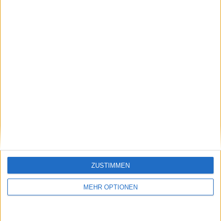
11:03 AM · Jul 9, 2024
77
Reply
Copy link
Read 3 replies
Jetzt kostenlos den TennisAktuell-
ZUSTIMMEN
Newsletter abonnieren!
Nachdem du auf „Abonnieren“ geklickt hast,
MEHR OPTIONEN
erhältst du sofort eine E-Mail von uns. Bei
einigen Lesern landet diese im Spam-
Ordner – überprüfe ihn daher bitte ebenfalls.