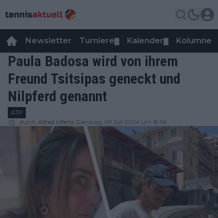
Newsletter
Turniere
Kalender
Kolumnen
▼
▼
Paula Badosa wird von ihrem
Freund Tsitsipas geneckt und
Nilpferd genannt
ATP
durch
Alfred Ulferts
Dienstag, 09 Juli 2024 um 18:56