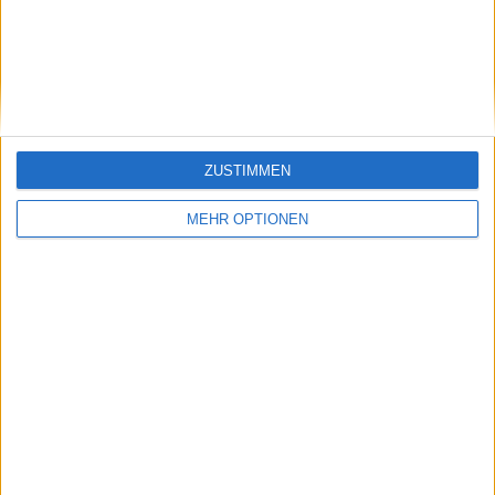
bestätigt
ankommen": Juan
Martin del Potro
entdeckt für
Abschiedsspiel mit
Djokovic die Liebe
zum Tennis wieder
ZUSTIMMEN
MEHR OPTIONEN
Schreiben Sie einen Kommentar