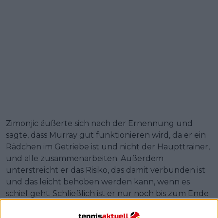
Zimonjic äußerte sich nach der Ernennung und
sagte, dass Murray gut funktionieren wird, da er ein
Rädchen im Getriebe ist und nicht der Haupttrainer,
und alle zusammenarbeiten. Außerdem
unterstreicht er das Risiko, das damit verbunden ist
und das leicht behoben werden kann, wenn es
schief geht. Schließlich ist er nur noch bis zum Ende
der Australian Open Trainer.