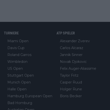
TURNIERE
ATP SPIELER
Miami Open
Alexander Zverev
Davis Cup
Carlos Alcaraz
Roland Garros
Jannik Sinner
Wimbledon
Novak Djokovic
US Open
Felix Auger-Aliassime
Stuttgart Open
Taylor Fritz
Munich Open
Casper Ruud
Halle Open
Holger Rune
Hamburg European Open
Boris Becker
Bad Homburg
Australian Open