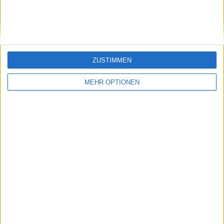
Klatscht
0
Besucher
0
ZUSTIMMEN
MEHR OPTIONEN
Vorheriger Artikel
Nächster Artikel
ANALYSE: ATP-
Jannik Sinner und
Gewinner und
Jack Draper: Die
Verlierer der
unerwartete