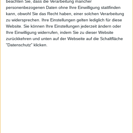
beachten Sie, dass die Verarbeitung mancher
Srdan Djokovic feiert den Olympiasieg
personenbezogenen Daten ohne Ihre Einwilligung stattfinden
seines Sohnes
kann, obwohl Sie das Recht haben, einer solchen Verarbeitung
zu widersprechen. Ihre Einstellungen gelten lediglich für diese
Website. Sie können Ihre Einstellungen jederzeit ändern oder
Inmitten einer schwierigen Saison für "Nole", in der
Ihre Einwilligung widerrufen, indem Sie zu dieser Website
er keinen einzigen Titel errungen hatte, herrschte
zurückkehren und unten auf der Webseite auf die Schaltfläche
Ungewissheit darüber, was Djokovic in Paris
"Datenschutz" klicken.
erreichen könnte. Tatsächlich hatte Djokovic bei all
seinen bisherigen Olympia-Teilnahmen mindestens
einen Grand Slam-Titel im selben Jahr gewonnen,
während er in dieser Saison einige unerwartete
Niederlagen erlitten hatte und von Verletzungen
geplagt war.
Nachdem er im Viertelfinale von
Roland Garros
ausgeschieden war, musste er sich einer
Knieoperation unterziehen, die seine Teilnahme an
Wimbledon
und sogar an den Olympischen Spielen
in Frage stellte. Der Serbe erholte sich jedoch und