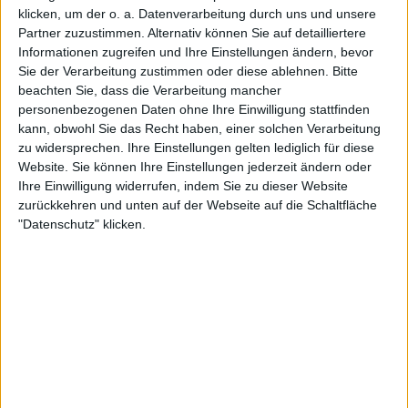
antreten und es scheint, dass er nicht unter
klicken, um der o. a. Datenverarbeitung durch uns und unsere
optimalen Bedingungen spielen wird.
Partner zuzustimmen. Alternativ können Sie auf detailliertere
Informationen zugreifen und Ihre Einstellungen ändern, bevor
Gestern nach dem Spiel sagte er, ohne dies als
Sie der Verarbeitung zustimmen oder diese ablehnen.
Bitte
Entschuldigung für seine klare Niederlage gelten
beachten Sie, dass die Verarbeitung mancher
lassen zu wollen: "Ich war krank, bevor ich nach
personenbezogenen Daten ohne Ihre Einwilligung stattfinden
Turin kam. Im Training konnte ich durchhalten, aber
kann, obwohl Sie das Recht haben, einer solchen Verarbeitung
heute habe ich mich sehr schwach gefühlt, vor
zu widersprechen. Ihre Einstellungen gelten lediglich für diese
Website. Sie können Ihre Einstellungen jederzeit ändern oder
allem mit meinem Magen."
Ihre Einwilligung widerrufen, indem Sie zu dieser Website
zurückkehren und unten auf der Webseite auf die Schaltfläche
"Datenschutz" klicken.