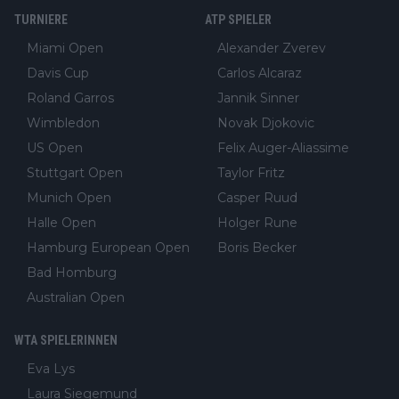
TURNIERE
ATP SPIELER
Miami Open
Alexander Zverev
Davis Cup
Carlos Alcaraz
Roland Garros
Jannik Sinner
Wimbledon
Novak Djokovic
US Open
Felix Auger-Aliassime
Stuttgart Open
Taylor Fritz
Munich Open
Casper Ruud
Halle Open
Holger Rune
Hamburg European Open
Boris Becker
Bad Homburg
Australian Open
WTA SPIELERINNEN
Eva Lys
Laura Siegemund