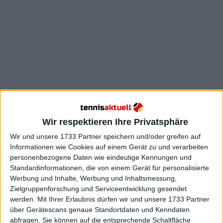
Wir respektieren Ihre Privatsphäre
Wir und unsere 1733 Partner speichern und/oder greifen auf
Heute Morgen versuchte er in Turin zu trainieren,
Informationen wie Cookies auf einem Gerät zu und verarbeiten
musste aber nach 10 Minuten aufhören. Nachdem
personenbezogene Daten wie eindeutige Kennungen und
er das erste Spiel mit zwei zu null Sätzen verloren
Standardinformationen, die von einem Gerät für personalisierte
hat, würde ihm alles andere als ein Sieg in den
Werbung und Inhalte, Werbung und Inhaltsmessung,
nächsten beiden Spielen ohne Satzverlust kaum
Zielgruppenforschung und Serviceentwicklung gesendet
werden.
Mit Ihrer Erlaubnis dürfen wir und unsere 1733 Partner
noch Möglichkeiten lassen, das Halbfinale zu
über Gerätescans genaue Standortdaten und Kenndaten
erreichen. Morgen soll er gegen Adrey Rublev
abfragen. Sie können auf die entsprechende Schaltfläche