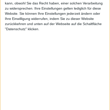
So viel können die Spieler bei
kann, obwohl Sie das Recht haben, einer solchen Verarbeitung
zu widersprechen. Ihre Einstellungen gelten lediglich für diese
den 2024 Next Gen ATP Finals an
Website. Sie können Ihre Einstellungen jederzeit ändern oder
Preisgeld verdienen
Ihre Einwilligung widerrufen, indem Sie zu dieser Website
zurückkehren und unten auf der Webseite auf die Schaltfläche
"Datenschutz" klicken.
Spielplan