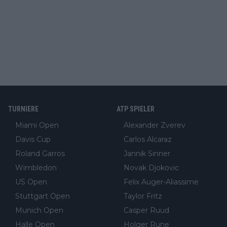
TURNIERE
ATP SPIELER
Miami Open
Alexander Zverev
Davis Cup
Carlos Alcaraz
Roland Garros
Jannik Sinner
Wimbledon
Novak Djokovic
US Open
Felix Auger-Aliassime
Stuttgart Open
Taylor Fritz
Munich Open
Casper Ruud
Halle Open
Holger Rune