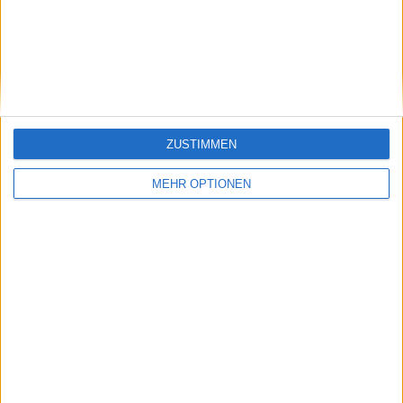
Japan
WOWOW
Niederlande
Ziggo Sport
Neuseeland
Himmel NZ
Norwegen
TV2 Norwegen
ZUSTIMMEN
Philippinen
Elite Philippinen
MEHR OPTIONEN
Polen
Polsat
Portugal
Sport TV Portugal
Russland
Eurosport Russland
San Marino
SuperTennis
Singapur
beIN SPORTS Singapur
Slowakei
Tolano Verwaltung SE
Südkorea
Eclat