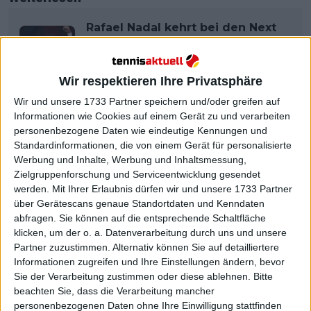
Rafael Nadal kehrt bei den Next
Gen ATP Finals auf den Court
zurück
Wir respektieren Ihre Privatsphäre
Preisgeld
Wir und unsere 1733 Partner speichern und/oder greifen auf
Informationen wie Cookies auf einem Gerät zu und verarbeiten
personenbezogene Daten wie eindeutige Kennungen und
Standardinformationen, die von einem Gerät für personalisierte
Obwohl jedem Teilnehmer allein für die Teilnahme
Werbung und Inhalte, Werbung und Inhaltsmessung,
an der Veranstaltung 150.000 $ garantiert werden,
Zielgruppenforschung und Serviceentwicklung gesendet
erhält der Gewinner noch eine zusätzliche Summe
werden.
Mit Ihrer Erlaubnis dürfen wir und unsere 1733 Partner
für jeden Sieg während der Veranstaltung.
über Gerätescans genaue Standortdaten und Kenndaten
abfragen. Sie können auf die entsprechende Schaltfläche
Für den Titelgewinn in Jeddah, das im vergangenen
klicken, um der o. a. Datenverarbeitung durch uns und unsere
Jahr von Mailand nach Saudi-Arabien wechselte, gibt
Partner zuzustimmen. Alternativ können Sie auf detailliertere
es ein Preisgeld von etwas mehr als 2.000.00 Dollar.
Informationen zugreifen und Ihre Einstellungen ändern, bevor
Sie der Verarbeitung zustimmen oder diese ablehnen.
Bitte
Weiterlesen
beachten Sie, dass die Verarbeitung mancher
personenbezogenen Daten ohne Ihre Einwilligung stattfinden