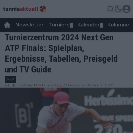
Newsletter
Turniere
Kalender
Kolumnen
▼
▼
Turnierzentrum 2024 Next Gen
ATP Finals: Spielplan,
Ergebnisse, Tabellen, Preisgeld
und TV Guide
ATP
durch
Alfred Ulferts
Sonntag, 22 Dezember 2024 um 19:40