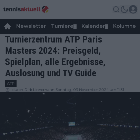
Newsletter
Turniere
Kalender
Kolumnen
▼
▼
Turnierzentrum ATP Paris
Masters 2024: Preisgeld,
Spielplan, alle Ergebnisse,
Auslosung und TV Guide
ATP
durch
Dirk Linnemann
Sonntag, 03 November 2024 um 11:31