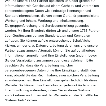
Wir und unsere 1733 Partner speichern und/oder greifen auf
Turnierzentrum Vienna Open
Informationen wie Cookies auf einem Gerät zu und verarbeiten
2024: Spielplan, alle Ergebnisse,
personenbezogene Daten wie eindeutige Kennungen und
Preisgeld, Auslosung und TV
Standardinformationen, die von einem Gerät für personalisierte
Guide
Werbung und Inhalte, Werbung und Inhaltsmessung,
Zielgruppenforschung und Serviceentwicklung gesendet
werden.
Mit Ihrer Erlaubnis dürfen wir und unsere 1733 Partner
Preisgeld
über Gerätescans genaue Standortdaten und Kenndaten
abfragen. Sie können auf die entsprechende Schaltfläche
klicken, um der o. a. Datenverarbeitung durch uns und unsere
Das Gesamtpreisgeld für Einzel und Doppel bei
Partner zuzustimmen. Alternativ können Sie auf detailliertere
diesem Turnier beträgt €5.950.575, eine Steigerung
Informationen zugreifen und Ihre Einstellungen ändern, bevor
gegenüber €5.779.335 im letzten Jahr. Davon erhält
Sie der Verarbeitung zustimmen oder diese ablehnen.
Bitte
der Einzelchampion fast €920.000, was eine
beachten Sie, dass die Verarbeitung mancher
personenbezogenen Daten ohne Ihre Einwilligung stattfinden
Steigerung gegenüber dem Betrag ist, den Djokovic
kann, obwohl Sie das Recht haben, einer solchen Verarbeitung
im letzten Jahr gewonnen hat, der, wie bereits
zu widersprechen. Ihre Einstellungen gelten lediglich für diese
angedeutet, in diesem Jahr nicht mehr dabei sein
Website. Sie können Ihre Einstellungen jederzeit ändern oder
wird. Insgesamt stehen €6.946.835 zur Verfügung.
Ihre Einwilligung widerrufen, indem Sie zu dieser Website
zurückkehren und unten auf der Webseite auf die Schaltfläche
Klicken Sie hier
, um die vollständige
"Datenschutz" klicken.
Aufschlüsselung der Preisgelder und Punkte zu