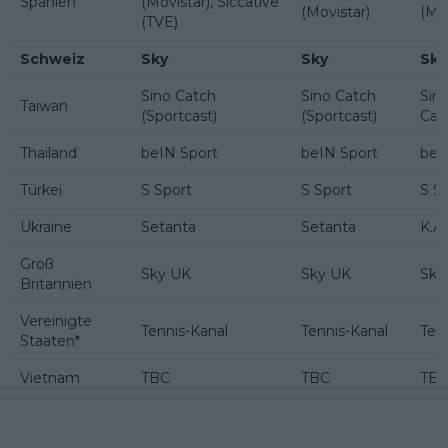
Spanien
(Movistar), Siccative
(Movistar)
(Mov
(TVE)
Schweiz
Sky
Sky
Sky
Sino Catch
Sino Catch
Sin
Taiwan
(Sportcast)
(Sportcast)
Cat
Thailand
beIN Sport
beIN Sport
beI
Türkei
S Sport
S Sport
S S
Ukraine
Setanta
Setanta
K.A.
Groß
Sky UK
Sky UK
Sky
Britannien
Vereinigte
Tennis-Kanal
Tennis-Kanal
Ten
Staaten*
Vietnam
TBC
TBC
TB