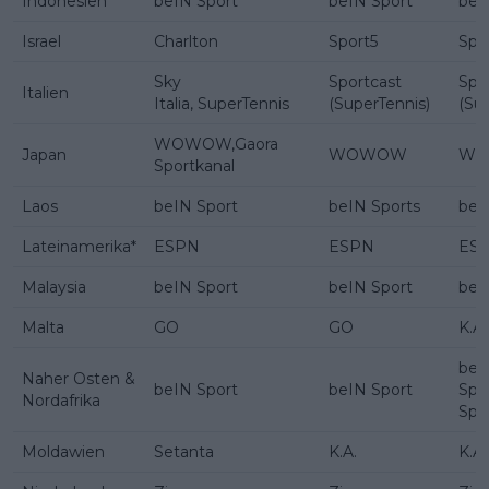
Indonesien
beIN Sport
beIN Sport
beI
Israel
Charlton
Sport5
Spo
Sky
Sportcast
Spo
Italien
Italia, SuperTennis
(SuperTennis)
(Su
WOWOW,Gaora
Japan
WOWOW
W
Sportkanal
Laos
beIN Sport
beIN Sports
beI
Lateinamerika*
ESPN
ESPN
ES
Malaysia
beIN Sport
beIN Sport
beI
Malta
GO
GO
K.A.
beI
Naher Osten &
beIN Sport
beIN Sport
Spo
Nordafrika
Spo
Moldawien
Setanta
K.A.
K.A.