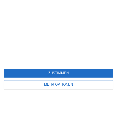
Round 2 - Final
Alex Michelsen
6 6
Arthur Rinderknech
7 7
Round 2 - Final
Adrian Mannarino
3 6 6
Zizou Bergs
6 2 4
Round 1 - Final
Santiago
Edouard Roger-
6 5
-
Gonzalez
Vasselin
1
Francisco
Tomas Martin
2 7
ZUSTIMMEN
-
Cerundolo
Etcheverry
0
MEHR OPTIONEN
Round 1 - Final
Neal Skupski
-
Michael Venus
6 6
Jean-Julien Rojer
-
Joe Salisbury
1 0
Round 1 - Final