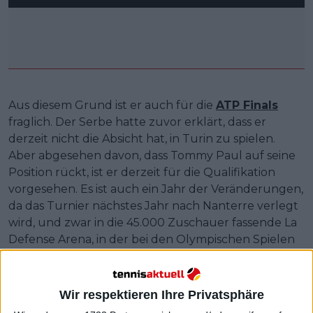
Aus diesem Grund ist er auch für die
ATP Finals
fraglich. Der Serbe hatte zuvor erklärt, dass er
derzeit nicht die Absicht hat, in Turin zu spielen.
Aber abgesehen davon, dass Tommy Paul auf seine
Position rückt, ist er derzeit für die Qualifikation
vorgesehen. Es ist auch ein Jahr der Veränderungen,
da das Turnier nächstes Jahr nach Nanterre verlegt
wird, und zwar in die 45.000 Zuschauer fassende La
Defense Arena, in der bei den Olympischen Spielen
das Schwimmen stattfand.
Weiterlesen
Wir respektieren Ihre Privatsphäre