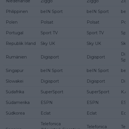
Niederlande
Ziggo
Ziggo
Zig
Philippinen
beIN Sport
beIN Sport
beI
Polen
Polsat
Polsat
Pol
Portugal
Sport TV
Sport TV
Spo
Republik Irland
Sky UK
Sky UK
Sky
Dig
Rumänien
Digisport
Digisport
Spo
Singapur
beIN Sport
beIN Sport
beI
Slowakei
Digisport
Digisport
Dig
Südafrika
SuperSport
SuperSport
K.A.
Südamerika
ESPN
ESPN
ES
Südkorea
Eclat
Eclat
Ecla
Telefonica
Telefonica
Tele