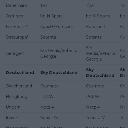
Dänemark
TV2
TV2
TV2
Osttimor
beIN Sport
beIN Sports
beI
Frankreich*
Canal+/Eurosport
Eurosport
Eur
Osteuropa*
Setanta
Setanta
K.A.
Silk
Silk Media/Setanta
Set
Georgien
Media/Setanta
Georgia
Geo
Georgia
Sky
Sky
Deutschland
Sky Deutschland
Deutschland
Deu
Griechenland
Cosmote
Cosmote
Cos
Hongkong
PCCW
PCCW
PC
Ungarn
Netz 4
Netz 4
Net
Indien
Sony LIV
Tennis TV
Ten