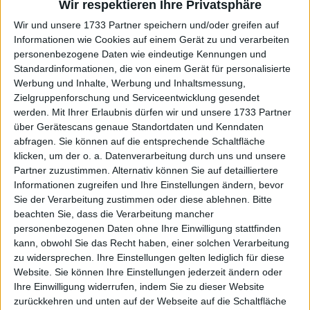
Wir respektieren Ihre Privatsphäre
Weiterlesen
Wir und unsere 1733 Partner speichern und/oder greifen auf
United Cup 2025: Coco Gauff
Informationen wie Cookies auf einem Gerät zu und verarbeiten
personenbezogene Daten wie eindeutige Kennungen und
besiegt Iga Swiatek und bringt
Standardinformationen, die von einem Gerät für personalisierte
Team USA in einem spannenden
Werbung und Inhalte, Werbung und Inhaltsmessung,
Duell früh in Führung
Zielgruppenforschung und Serviceentwicklung gesendet
werden.
Mit Ihrer Erlaubnis dürfen wir und unsere 1733 Partner
über Gerätescans genaue Standortdaten und Kenndaten
abfragen. Sie können auf die entsprechende Schaltfläche
klicken, um der o. a. Datenverarbeitung durch uns und unsere
Partner zuzustimmen. Alternativ können Sie auf detailliertere
Informationen zugreifen und Ihre Einstellungen ändern, bevor
Sie der Verarbeitung zustimmen oder diese ablehnen.
Bitte
beachten Sie, dass die Verarbeitung mancher
personenbezogenen Daten ohne Ihre Einwilligung stattfinden
kann, obwohl Sie das Recht haben, einer solchen Verarbeitung
zu widersprechen. Ihre Einstellungen gelten lediglich für diese
Website. Sie können Ihre Einstellungen jederzeit ändern oder
Ihre Einwilligung widerrufen, indem Sie zu dieser Website
zurückkehren und unten auf der Webseite auf die Schaltfläche