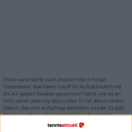
Polen wird damit zum zweiten Mal in Folge
Vizemeister. Nachdem Gauff ihr Auftaktmatch mit
6:4, 6:4 gegen Swiatek gewonnen hatte, war es an
Fritz, seine Leistung abzurufen. Er tat dies in einem
Match, das vom Aufschlag dominiert wurde. Es gab
30 Asse und nur drei Breakbälle während des
gesamten Wettbewerbs.