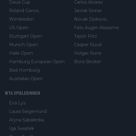
Davis Cup
Carlos Alcaraz
Roland Garros
Jannik Sinner
Wimbledon
Novak Djokovic
US Open
Felix Auger-Aliassime
Stuttgart Open
Taylor Fritz
Munich Open
Casper Ruud
Halle Open
Holger Rune
Hamburg European Open
Boris Becker
Bad Homburg
Australian Open
WTA SPIELERINNEN
Eva Lys
Laura Siegemund
Aryna Sabalenka
Iga Swiatek