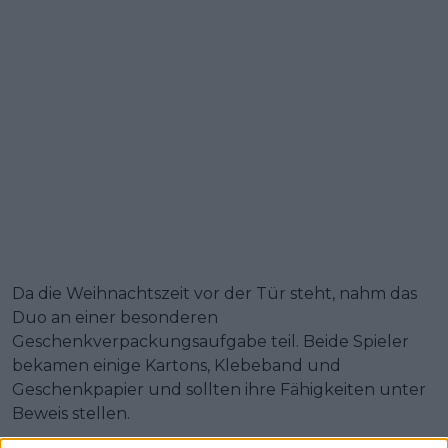
Da die Weihnachtszeit vor der Tür steht, nahm das
Duo an einer besonderen
Geschenkverpackungsaufgabe teil. Beide Spieler
bekamen einige Kartons, Klebeband und
Geschenkpapier und sollten ihre Fähigkeiten unter
Beweis stellen.