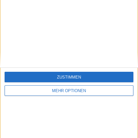
Vorheriger Artikel
Nächster Artikel
"Wem sagst du das ?"
Macau Tennis Masters
– Ex-
2024: Casper Ruud
Weltranglistenerster
besiegt Kei Nishikori,
ZUSTIMMEN
unterstützt Kyrgios’
Muchova und Rublev
Kritik an aktuellen
glänzen im
MEHR OPTIONEN
Dopingskandalen
gemischten Doppel