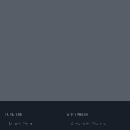
TURNIERE
ATP SPIELER
Miami Open
Alexander Zverev