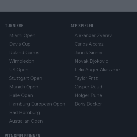
TURNIERE
ATP SPIELER
Miami Open
Alexander Zverev
Davis Cup
Carlos Alcaraz
Roland Garros
Jannik Sinner
Wimbledon
Novak Djokovic
US Open
Felix Auger-Aliassime
Stuttgart Open
Taylor Fritz
Munich Open
Casper Ruud
Halle Open
Holger Rune
Hamburg European Open
Boris Becker
Bad Homburg
Australian Open
WTA SPIELERINNEN