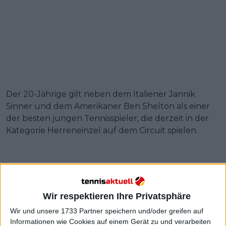
Der 20-Jährige gilt neben dem Italiener Jannik
Sinner und dem Amerikaner Ben Shelton als einer
der besten jungen Tennisspieler, die derzeit in der
Kategorie Herreneinzel auf dem Circuit spielen.
The Tennis Letter
@
TheTennisLetter
·
Follow
Wir respektieren Ihre Privatsphäre
13 year old Carlos Alcaraz speaking 
about his idol, Rafa Nadal:

Wir und unsere 1733 Partner speichern und/oder greifen auf
Informationen wie Cookies auf einem Gerät zu und verarbeiten