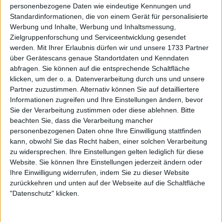
personenbezogene Daten wie eindeutige Kennungen und
"I want to be top 10 in the world. I want 
Standardinformationen, die von einem Gerät für personalisierte
to be like Rafa Nadal because he trains 
Werbung und Inhalte, Werbung und Inhaltsmessung,
very hard, sacrifices himself & puts in a 
Zielgruppenforschung und Serviceentwicklung gesendet
lot of effort.” ❤️

werden.
Mit Ihrer Erlaubnis dürfen wir und unsere 1733 Partner
über Gerätescans genaue Standortdaten und Kenndaten
(via 
@calvonbauer
)

abfragen. Sie können auf die entsprechende Schaltfläche
klicken, um der o. a. Datenverarbeitung durch uns und unsere
Partner zuzustimmen. Alternativ können Sie auf detailliertere
Informationen zugreifen und Ihre Einstellungen ändern, bevor
Sie der Verarbeitung zustimmen oder diese ablehnen.
Bitte
Watch on X
beachten Sie, dass die Verarbeitung mancher
personenbezogenen Daten ohne Ihre Einwilligung stattfinden
kann, obwohl Sie das Recht haben, einer solchen Verarbeitung
zu widersprechen. Ihre Einstellungen gelten lediglich für diese
Website. Sie können Ihre Einstellungen jederzeit ändern oder
Ihre Einwilligung widerrufen, indem Sie zu dieser Website
zurückkehren und unten auf der Webseite auf die Schaltfläche
"Datenschutz" klicken.