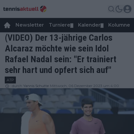
Newsletter
Turniere
Kalender
Kolumnen
▼
▼
(VIDEO) Der 13-jährige Carlos
Alcaraz möchte wie sein Idol
Rafael Nadal sein: "Er trainiert
sehr hart und opfert sich auf"
ATP
durch
Yannis Schutte
Mittwoch, 06 Dezember 2023 um 4:00